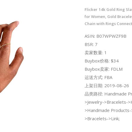
Flicker 14k Gold Ring Sla
for Women, Gold Bracele
Chain with Rings Connec
ASIN: B07WPWZF9B
BSR: 7
卖家数量: 1
Buybox价格: $34
Buybox卖家: FDLM
运送方式: FBA
上架日期: 2019-08-26
品类路径: Handmade Pr
>Jewelry->Bracelets->H
>Handmade Products->
>Bracelets->Link;