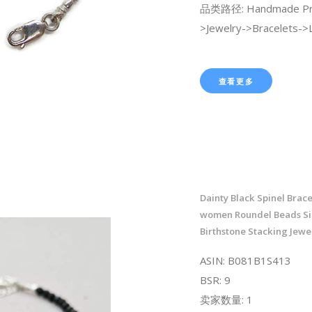
品类路径: Handmade Pr
>Jewelry->Bracelets->L
查看更多
Dainty Black Spinel Brace
women Roundel Beads Si
Birthstone Stacking Jewe
ASIN: B081B1S413
BSR: 9
卖家数量: 1