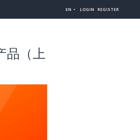
EN
LOGIN
REGISTER
k”产品（上