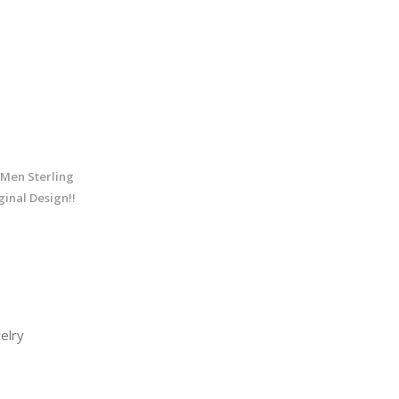
 Men Sterling
ginal Design!!
elry