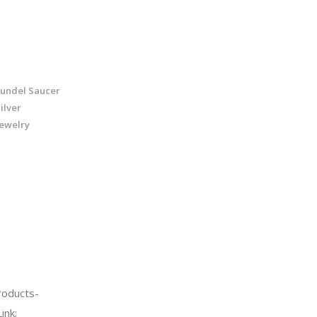
oundel Saucer
ilver
Jewelry
oducts-
ink;