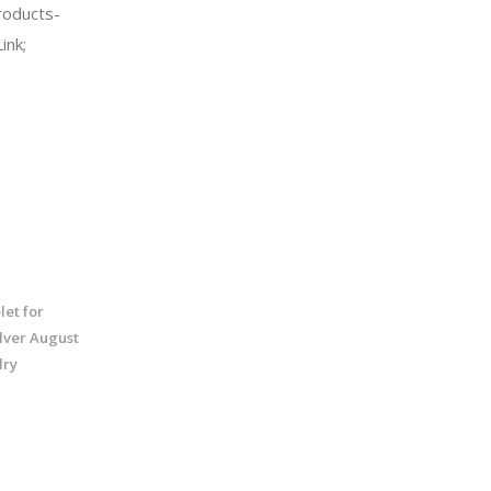
oducts-
ink;
let for
lver August
lry