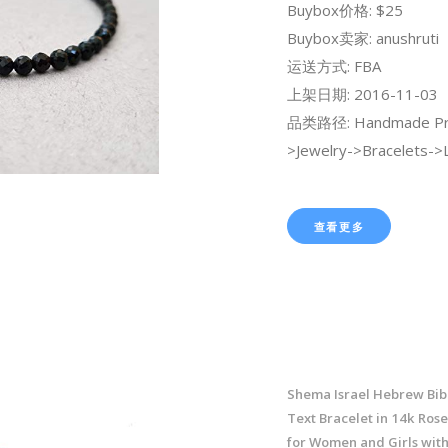
Buybox价格: $25
Buybox卖家: anushruti
运送方式: FBA
上架日期: 2016-11-03
品类路径: Handmade Pr
>Jewelry->Bracelets->L
查看更多
Shema Israel Hebrew Bibl
Text Bracelet in 14k Ros
for Women and Girls with