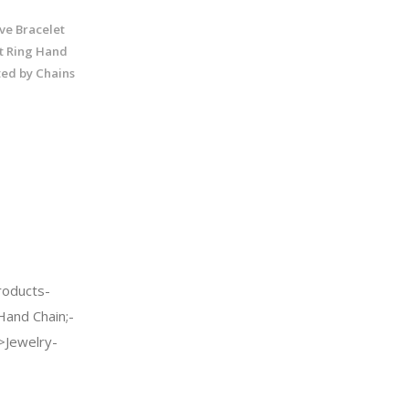
ve Bracelet
t Ring Hand
ted by Chains
oducts-
and Chain;-
Jewelry-