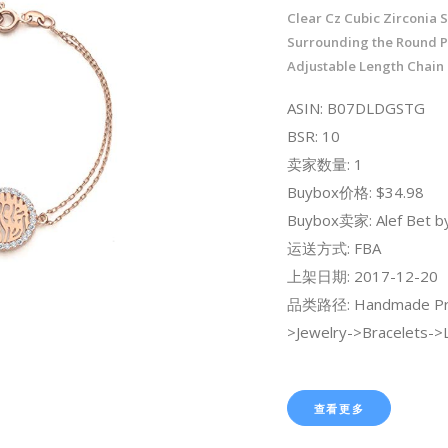
Clear Cz Cubic Zirconia 
Surrounding the Round 
Adjustable Length Chain
ASIN: B07DLDGSTG
BSR: 10
卖家数量: 1
Buybox价格: $34.98
Buybox卖家: Alef Bet by
运送方式: FBA
上架日期: 2017-12-20
品类路径: Handmade Pr
>Jewelry->Bracelets->L
查看更多