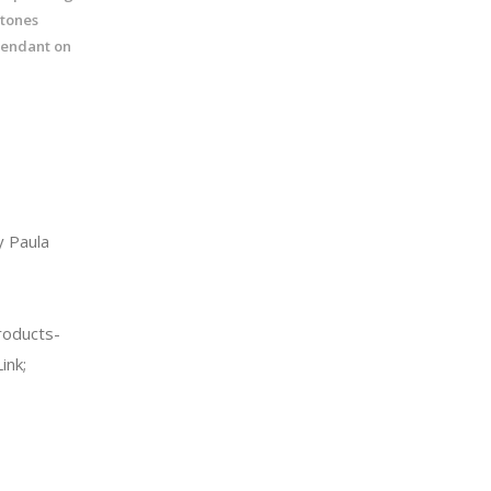
Stones
Pendant on
 Paula
oducts-
ink;