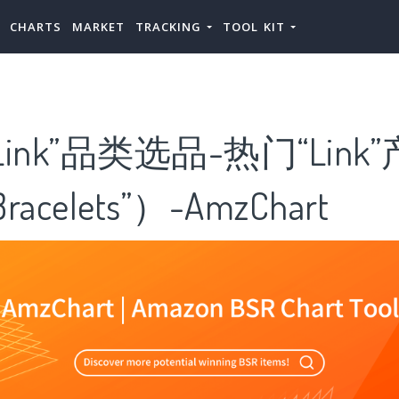
CHARTS
MARKET
TRACKING
TOOL KIT
ink”品类选品-热门“Lin
acelets”）-AmzChart