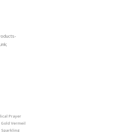
oducts-
ink;
ical Prayer
e Gold Vermeil
 Sparkling