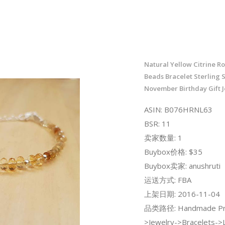
Natural Yellow Citrine R
Beads Bracelet Sterling S
November Birthday Gift 
ASIN: B076HRNL63
BSR: 11
卖家数量: 1
Buybox价格: $35
Buybox卖家: anushruti
运送方式: FBA
上架日期: 2016-11-04
品类路径: Handmade Pr
>Jewelry->Bracelets->L