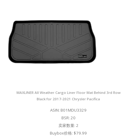
MAXLINER All Weather Cargo Liner Floor Mat Behind 3rd Row
Black for 2017-2021 Chrysler Pacifica
ASIN: B01MDU3329
BSR: 20
卖家数量: 2
Buybox价格: $79.99