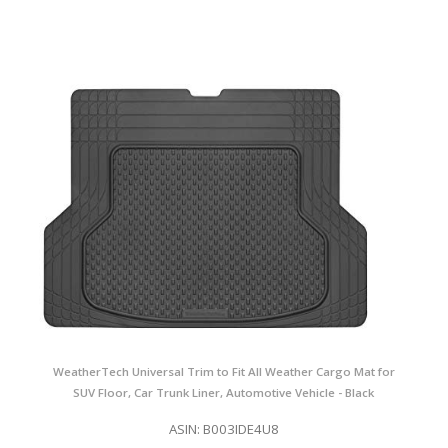
WeatherTech Universal Trim to Fit All Weather Cargo Mat for
SUV Floor, Car Trunk Liner, Automotive Vehicle - Black
ASIN: B003IDE4U8