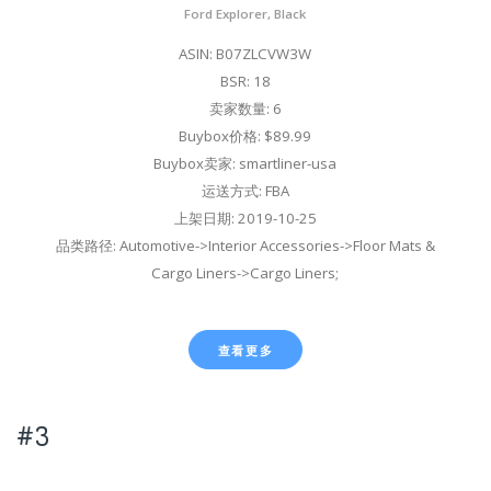
Ford Explorer, Black
ASIN: B07ZLCVW3W
BSR: 18
卖家数量: 6
Buybox价格: $89.99
Buybox卖家: smartliner-usa
运送方式: FBA
上架日期: 2019-10-25
品类路径: Automotive->Interior Accessories->Floor Mats &
Cargo Liners->Cargo Liners;
查看更多
#3