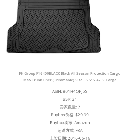
FH Group F16400BLACK Black All Season Protection Cargo
Mat/Trunk Liner (Trimmable) Size 55.5" x 42.5" Large
ASIN: B01H4QPJ5S
BSR: 21
卖家数量: 7
Buybox价格: $29.99
Buybox卖家: Amazon
运送方式: FBA
上架日期: 2016-06-16