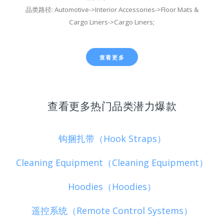
品类路径: Automotive->Interior Accessories->Floor Mats &
Cargo Liners->Cargo Liners;
查看更多
查看更多热门品类潜力爆款
钩捆扎带（Hook Straps）
Cleaning Equipment（Cleaning Equipment）
Hoodies（Hoodies）
遥控系统（Remote Control Systems）