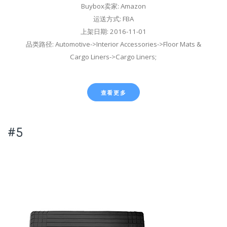
Buybox卖家: Amazon
运送方式: FBA
上架日期: 2016-11-01
品类路径: Automotive->Interior Accessories->Floor Mats &
Cargo Liners->Cargo Liners;
查看更多
#5