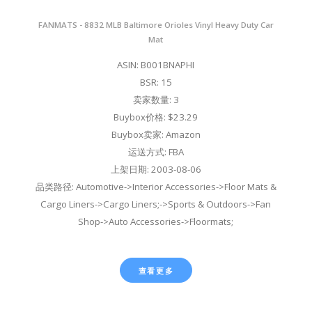
FANMATS - 8832 MLB Baltimore Orioles Vinyl Heavy Duty Car
Mat
ASIN: B001BNAPHI
BSR: 15
卖家数量: 3
Buybox价格: $23.29
Buybox卖家: Amazon
运送方式: FBA
上架日期: 2003-08-06
品类路径: Automotive->Interior Accessories->Floor Mats &
Cargo Liners->Cargo Liners;->Sports & Outdoors->Fan
Shop->Auto Accessories->Floormats;
查看更多