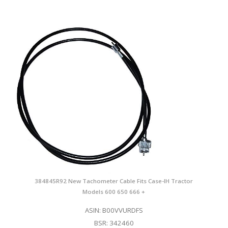
384845R92 New Tachometer Cable Fits Case-IH Tractor
Models 600 650 666 +
ASIN: B00VVURDFS
BSR: 342460