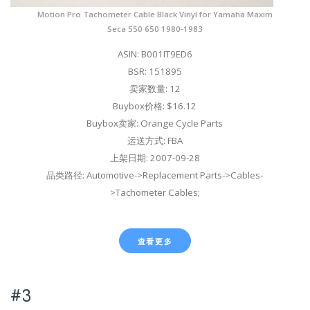
Motion Pro Tachometer Cable Black Vinyl for Yamaha Maxim
Seca 550 650 1980-1983
ASIN: B001IT9ED6
BSR: 151895
卖家数量: 12
Buybox价格: $16.12
Buybox卖家: Orange Cycle Parts
运送方式: FBA
上架日期: 2007-09-28
品类路径: Automotive->Replacement Parts->Cables-
>Tachometer Cables;
查看更多
#3