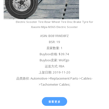
Electric Scooter Tire-Rear Wheel Tire Disc Brake Tyre for
Xiaomi Mijia M365 Electric Scooter
ASIN: B081RWD8FZ
BSR: 19
卖家数量: 1
Buybox价格: $39.74
Buybox卖家: Wolfgo
运送方式: FBA
上架日期: 2019-11-20
品类路径: Automotive->Replacement Parts->Cables-
>Tachometer Cables;
查看更多