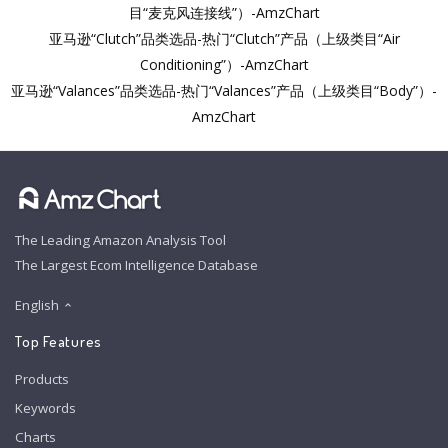
目“麦克风连接线”）-AmzChart
亚马逊“Clutch”品类选品-热门“Clutch”产品（上级类目“Air
Conditioning”）-AmzChart
亚马逊“Valances”品类选品-热门“Valances”产品（上级类目“Body”）-
AmzChart
The Leading Amazon Analysis Tool
The Largest Ecom Intelligence Database
English
Top Features
Products
Keywords
Charts