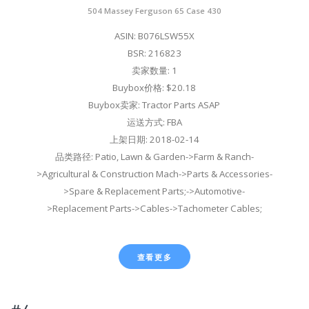
504 Massey Ferguson 65 Case 430
ASIN: B076LSW55X
BSR: 216823
卖家数量: 1
Buybox价格: $20.18
Buybox卖家: Tractor Parts ASAP
运送方式: FBA
上架日期: 2018-02-14
品类路径: Patio, Lawn & Garden->Farm & Ranch-
>Agricultural & Construction Mach->Parts & Accessories-
>Spare & Replacement Parts;->Automotive-
>Replacement Parts->Cables->Tachometer Cables;
查看更多