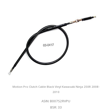
Motion Pro Clutch Cable Black Vinyl Kawasaki Ninja 250R 2008-
2010
ASIN: B007S2RVPU
BSR: 33