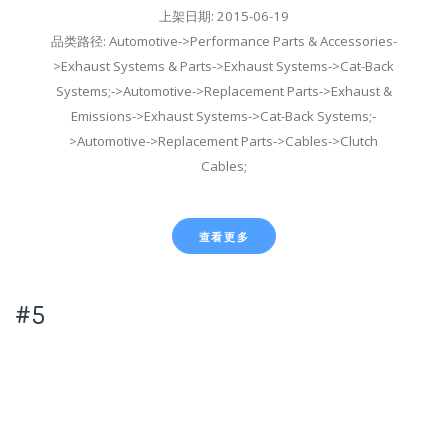
上架日期: 2015-06-19
品类路径: Automotive->Performance Parts & Accessories-
>Exhaust Systems & Parts->Exhaust Systems->Cat-Back
Systems;->Automotive->Replacement Parts->Exhaust &
Emissions->Exhaust Systems->Cat-Back Systems;-
>Automotive->Replacement Parts->Cables->Clutch
Cables;
查看更多
#5