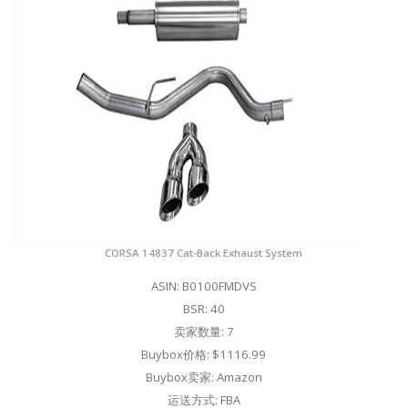
CORSA 14837 Cat-Back Exhaust System
ASIN: B0100FMDVS
BSR: 40
卖家数量: 7
Buybox价格: $1116.99
Buybox卖家: Amazon
运送方式: FBA