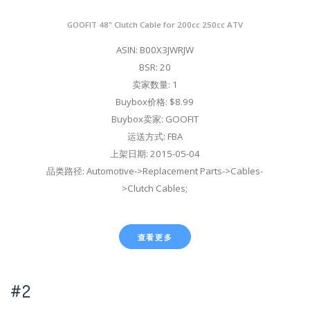
GOOFIT 48" Clutch Cable for 200cc 250cc ATV
ASIN: B00X3JWRJW
BSR: 20
卖家数量: 1
Buybox价格: $8.99
Buybox卖家: GOOFIT
运送方式: FBA
上架日期: 2015-05-04
品类路径: Automotive->Replacement Parts->Cables-
>Clutch Cables;
查看更多
#2