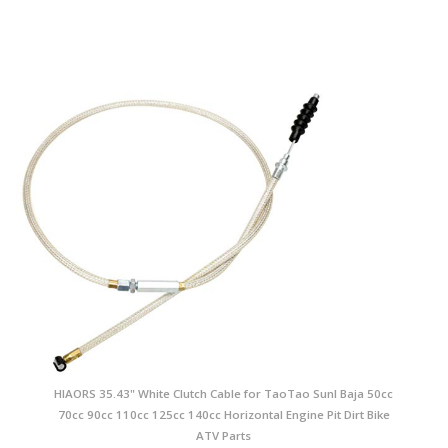
HIAORS 35.43" White Clutch Cable for TaoTao Sunl Baja 50cc
70cc 90cc 110cc 125cc 140cc Horizontal Engine Pit Dirt Bike
ATV Parts