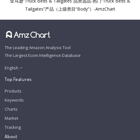
亚马逊“Truck Beds & Tailgates”品类选品-热门“Truck Beds &
Tailgates”产品（上级类目“Body”）-AmzChart
The Leading Amazon Analysis Tool
The Largest Ecom Intelligence Database
English
Top Features
Products
Keywords
Charts
Market
Tracking
About