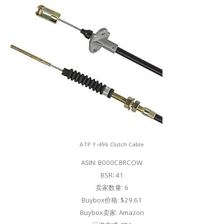
ATP Y-496 Clutch Cable
ASIN: B000C8RCOW
BSR: 41
卖家数量: 6
Buybox价格: $29.61
Buybox卖家: Amazon