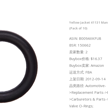
Yellow Jacket 41131 Man
(Pack of 10)
ASIN: B009AXKFU8
BSR: 150662
卖家数量: 2
Buybox价格: $16.37
Buybox卖家: Amazon
运送方式: FBA
上架日期: 2012-09-14
品类路径: Automotive-
>Replacement Parts->
>Carburetors & Parts->
Valve O-Rings;