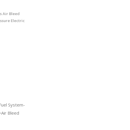
s Air Bleed
ssure Electric
Fuel System-
Air Bleed