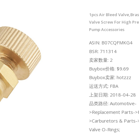
1pcs Air Bleed Valve,Bras
Valve Screw For High Pre
Pump Accessories
ASIN: B07CQFMKG4
BSR: 711314
卖家数量: 2
Buybox价格: $9.69
Buybox卖家: hotzzz
运送方式: FBA
上架日期: 2018-04-28
品类路径: Automotive-
>Replacement Parts->
>Carburetors & Parts->
Valve O-Rings;