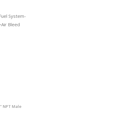
Fuel System-
Air Bleed
8" NPT Male