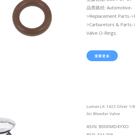
品类路径: Automotive-
>Replacement Parts->
>Carburetors & Parts->
Valve O-Rings;
查看更多
Lumax LX-1422 Silver 1/
Air Bleeder Valve
ASIN: B000MD4YXO
BSR: 331295