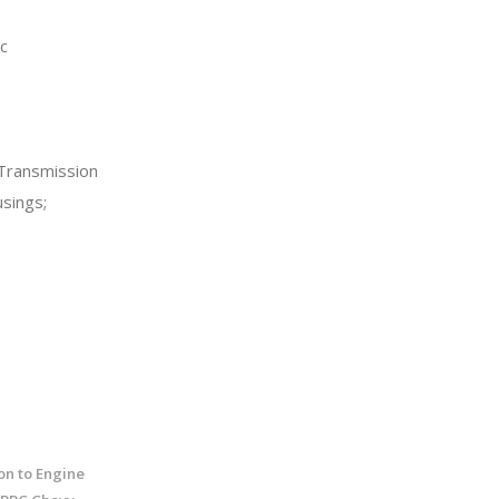
c
Transmission
sings;
on to Engine