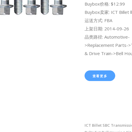
Buybox价格: $12.99
Buybox卖家: ICT Billet ll
运送方式: FBA
上架日期: 2014-09-26
品类路径: Automotive-
>Replacement Parts->
& Drive Train->Bell Hou
查看更多
ICT Billet SBC Transmissi