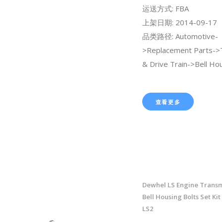
运送方式: FBA
上架日期: 2014-09-17
品类路径: Automotive-
>Replacement Parts->
& Drive Train->Bell Hou
查看更多
Dewhel LS Engine Transm
Bell Housing Bolts Set Ki
LS2