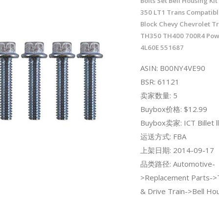
Bolts Set Bell Housing Ki
350 LT1 Trans Compatibl
Block Chevy Chevrolet T
TH350 TH400 700R4 Pow
4L60E 551687
ASIN: B00NY4VE90
BSR: 61121
卖家数量: 5
Buybox价格: $12.99
Buybox卖家: ICT Billet ll
运送方式: FBA
上架日期: 2014-09-17
品类路径: Automotive-
>Replacement Parts->
& Drive Train->Bell Hou