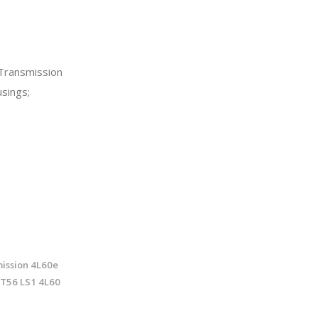
Transmission
sings;
ission 4L60e
t T56 LS1 4L60