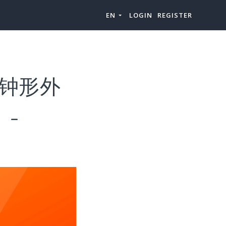
EN
LOGIN
REGISTER
“钟形外
）-