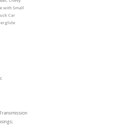
t BBC Chevy
e with Small
ruck Car
erglide
c
Transmission
sings;