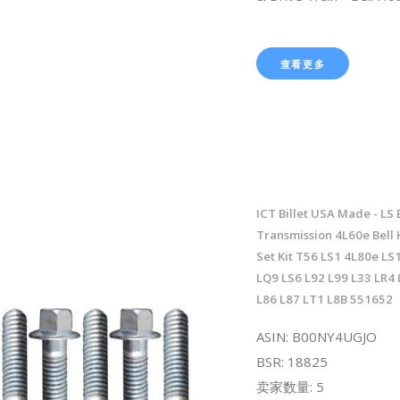
查看更多
ICT Billet USA Made - LS
Transmission 4L60e Bell 
Set Kit T56 LS1 4L80e LS
LQ9 LS6 L92 L99 L33 LR4 
L86 L87 LT1 L8B 551652
ASIN: B00NY4UGJO
BSR: 18825
卖家数量: 5