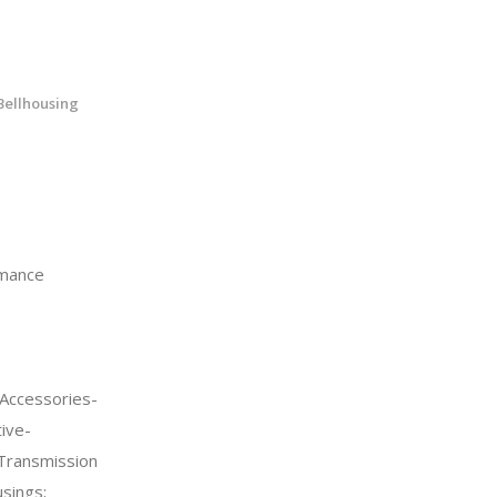
Bellhousing
mance
Accessories-
ive-
Transmission
sings;