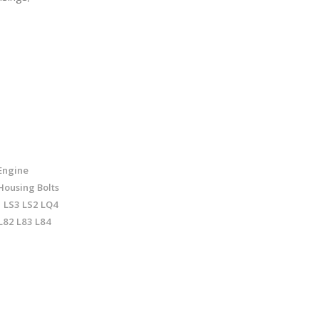
 Engine
Housing Bolts
1 LS3 LS2 LQ4
L82 L83 L84