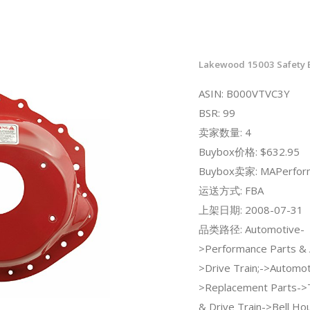
Lakewood 15003 Safety 
ASIN: B000VTVC3Y
BSR: 99
卖家数量: 4
Buybox价格: $632.95
Buybox卖家: MAPerfor
运送方式: FBA
上架日期: 2008-07-31
品类路径: Automotive-
>Performance Parts & 
>Drive Train;->Automot
>Replacement Parts->
& Drive Train->Bell Hou