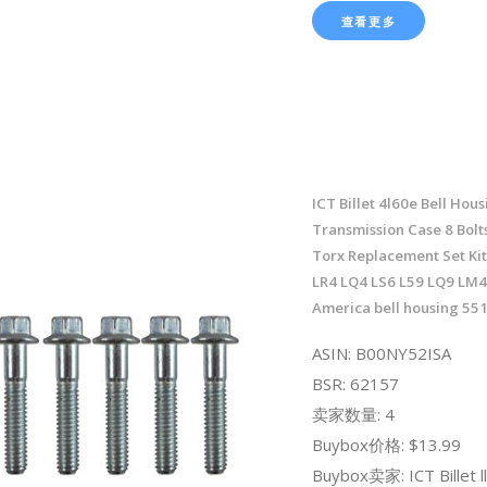
查看更多
ICT Billet 4l60e Bell Hous
Transmission Case 8 Bolt
Torx Replacement Set Ki
LR4 LQ4 LS6 L59 LQ9 LM4
America bell housing 55
ASIN: B00NY52ISA
BSR: 62157
卖家数量: 4
Buybox价格: $13.99
Buybox卖家: ICT Billet ll