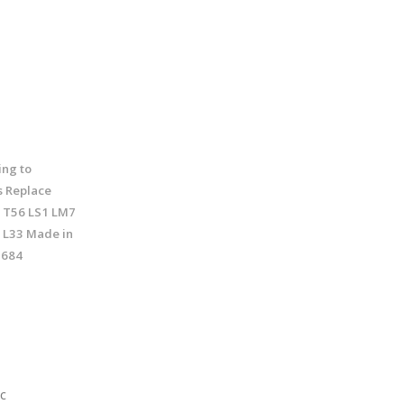
ing to
s Replace
t T56 LS1 LM7
 L33 Made in
1684
c