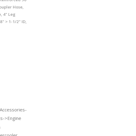
oupler Hose,
, 4" Leg
8" > 1-1/2" ID,
Accessories-
ts->Engine
&
ercooler