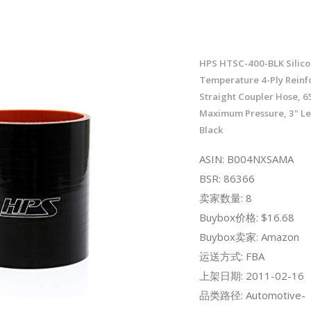
HPS HTSC-400-BLK Silico
Temperature 4-Ply Reinf
Straight Coupler Hose, 6
Maximum Pressure, 3" Len
Black
ASIN: B004NXSAMA
BSR: 86366
卖家数量: 8
Buybox价格: $16.68
Buybox卖家: Amazon
运送方式: FBA
上架日期: 2011-02-16
品类路径: Automotive-