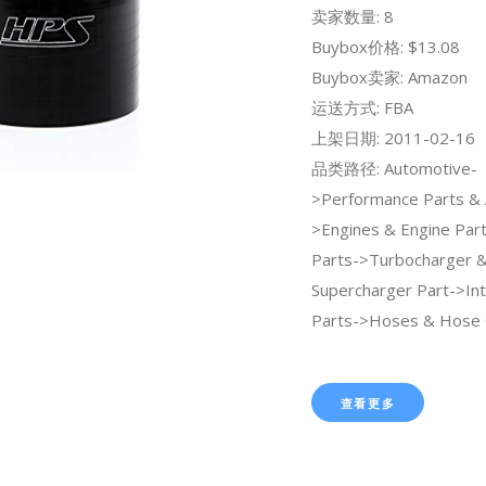
卖家数量: 8
Buybox价格: $13.08
Buybox卖家: Amazon
运送方式: FBA
上架日期: 2011-02-16
品类路径: Automotive-
>Performance Parts & 
>Engines & Engine Par
Parts->Turbocharger 
Supercharger Part->Int
Parts->Hoses & Hose 
查看更多