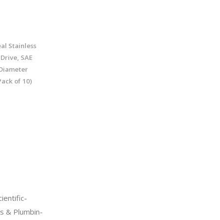
l Stainless
Drive, SAE
 Diameter
ack of 10)
entific-
s & Plumbin-