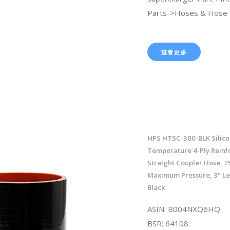
Parts->Hoses & Hose 
查看更多
HPS HTSC-300-BLK Silico
Temperature 4-Ply Reinf
Straight Coupler Hose, 7
Maximum Pressure, 3" Len
Black
ASIN: B004NXQ6HQ
BSR: 64108