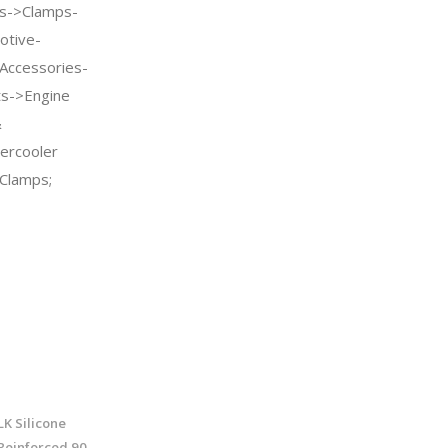
gs->Clamps-
otive-
Accessories-
ts->Engine
&
ercooler
Clamps;
K Silicone
Reinforced 90