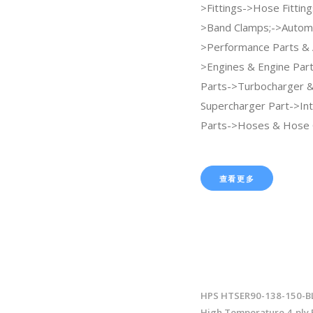
>Fittings->Hose Fittin
>Band Clamps;->Autom
>Performance Parts & 
>Engines & Engine Par
Parts->Turbocharger 
Supercharger Part->Int
Parts->Hoses & Hose 
查看更多
HPS HTSER90-138-150-BL
High Temperature 4-ply 