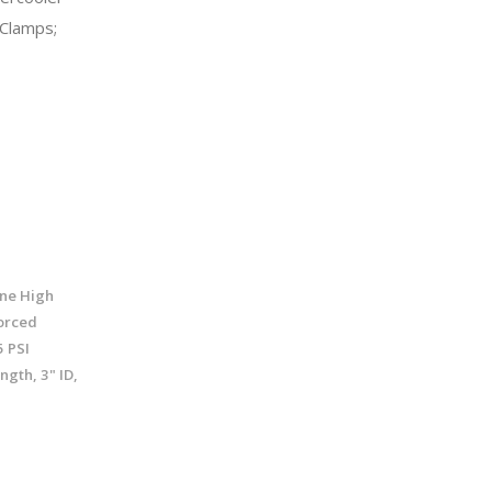
Clamps;
ne High
orced
5 PSI
gth, 3" ID,