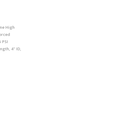
ne High
orced
5 PSI
gth, 4" ID,