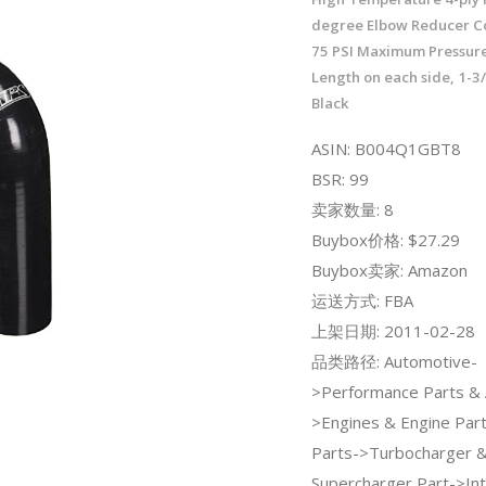
degree Elbow Reducer C
75 PSI Maximum Pressure
Length on each side, 1-3/
Black
ASIN: B004Q1GBT8
BSR: 99
卖家数量: 8
Buybox价格: $27.29
Buybox卖家: Amazon
运送方式: FBA
上架日期: 2011-02-28
品类路径: Automotive-
>Performance Parts & 
>Engines & Engine Par
Parts->Turbocharger 
Supercharger Part->Int