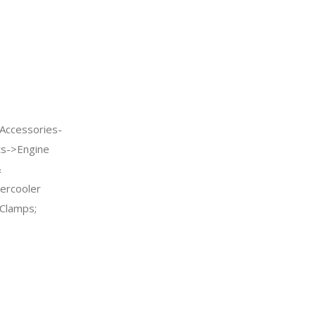
Accessories-
ts->Engine
&
ercooler
Clamps;