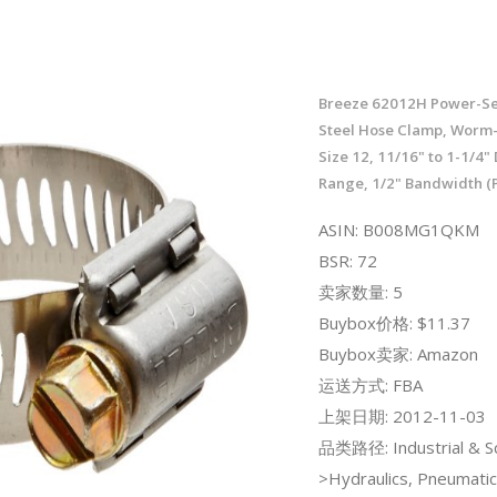
Breeze 62012H Power-Sea
Steel Hose Clamp, Worm-
Size 12, 11/16" to 1-1/4"
Range, 1/2" Bandwidth (P
ASIN: B008MG1QKM
BSR: 72
卖家数量: 5
Buybox价格: $11.37
Buybox卖家: Amazon
运送方式: FBA
上架日期: 2012-11-03
品类路径: Industrial & Sci
>Hydraulics, Pneumatic