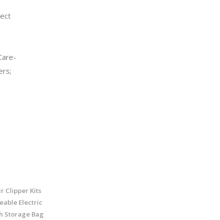
ect
are-
ers;
r Clipper Kits
able Electric
h Storage Bag