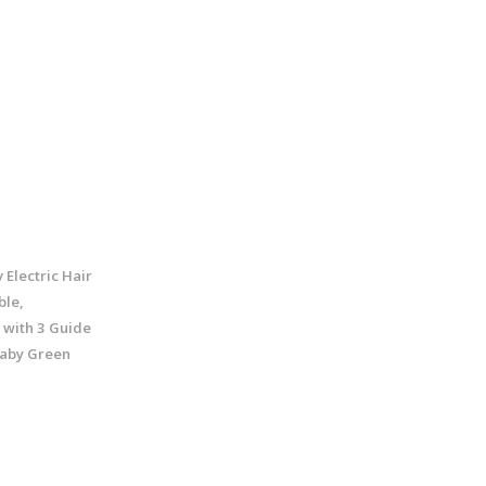
 Electric Hair
le,
 with 3 Guide
Baby Green