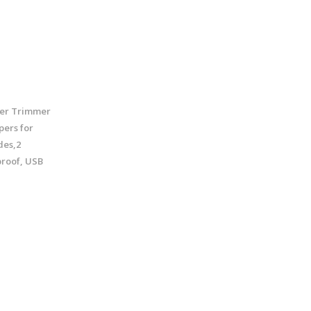
per Trimmer
pers for
des,2
roof, USB