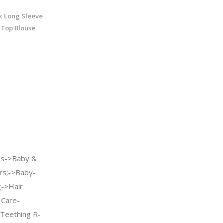
 Long Sleeve
 Top Blouse
s->Baby &
rs;->Baby-
->Hair
 Care-
 Teething R-