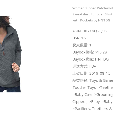
Women Zipper Patchwork
Sweatshirt Pullover Shirt
with Pockets by HNTDG
ASIN: B07X6Q2Q9S
BSR: 16
卖家数量: 1
Buybox价格: $15.28
Buybox卖家: HNTDG
运送方式: FBA
上架日期: 2019-08-15
品类路径: Toys & Game
Toddler Toys->Teethe
>Baby Care->Grooming
Clippers;->Baby->Baby
>Pacifiers, Teethers &