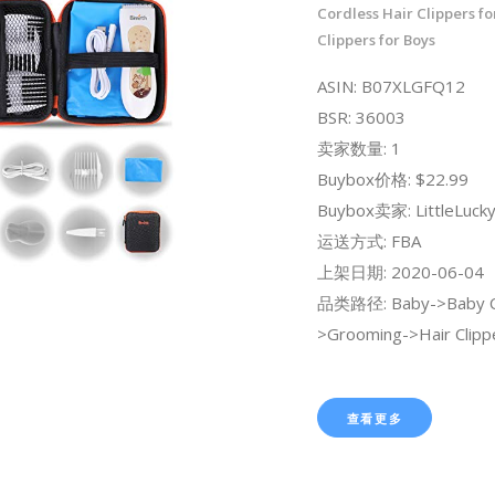
Cordless Hair Clippers fo
Clippers for Boys
ASIN: B07XLGFQ12
BSR: 36003
卖家数量: 1
Buybox价格: $22.99
Buybox卖家: LittleLuck
运送方式: FBA
上架日期: 2020-06-04
品类路径: Baby->Baby C
>Grooming->Hair Clipp
查看更多