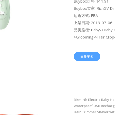
Buybox价格: $11.91
Buybox卖家: RichGV Dir
运送方式: FBA
上架日期: 2019-07-06
品类路径: Baby->Baby C
>Grooming->Hair Clipp
查看更多
Birmirth Electric Baby Hai
Waterproof USB Recharge
Hair Trimmer Shaver wit