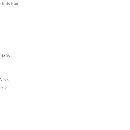
r Kids Hair
yBaby
are-
ers;