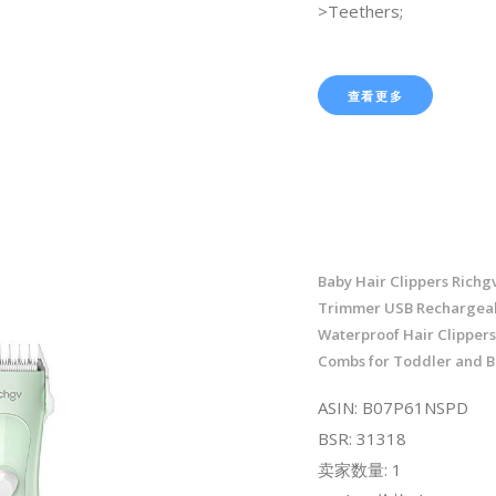
>Teethers;
查看更多
Baby Hair Clippers Richgv
Trimmer USB Rechargeab
Waterproof Hair Clippers
Combs for Toddler and 
ASIN: B07P61NSPD
BSR: 31318
卖家数量: 1