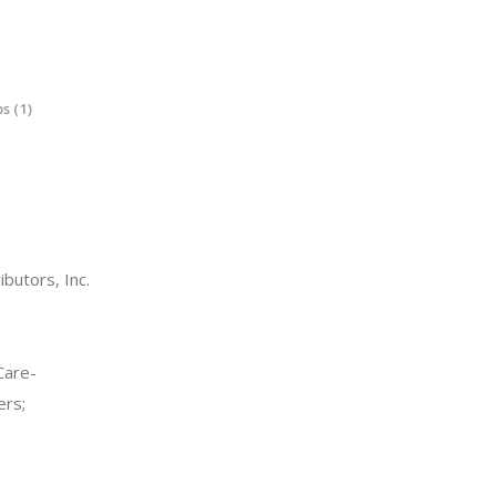
s (1)
utors, Inc.
are-
ers;