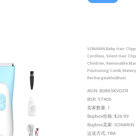
SONARIN Baby Hair Clip
Cordless, Silent Hair Clip
Children, Removable Bla
Positioning Comb,Waterp
Rechargeable(Blue)
ASIN: B0865KVDZR
BSR: 57406
卖家数量: 1
Buybox价格: $26.99
Buybox卖家: SONARIN
运送方式: FBA