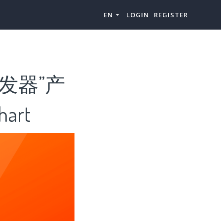
EN
LOGIN
REGISTER
发器”产
art