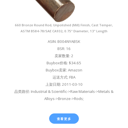
660 Bronze Round Rod, Unpolished (Mill) Finish, Cast Temper,
ASTM B584-78/SAE CA932, 0.75" Diameter, 13" Length
ASIN: B004NYABSK
BSR: 16
卖家数量: 2
Buybox价格: $34.65
Buybox卖家: Amazon
运送方式: FBA
上架日期: 2011-03-10
品类路径: Industrial & Scientific->Raw Materials->Metals &
Alloys->Bronze->Rods;
查看更多