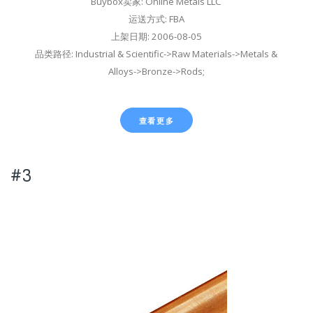
Buybox卖家: Online Metals LLC
运送方式: FBA
上架日期: 2006-08-05
品类路径: Industrial & Scientific->Raw Materials->Metals &
Alloys->Bronze->Rods;
查看更多
#3