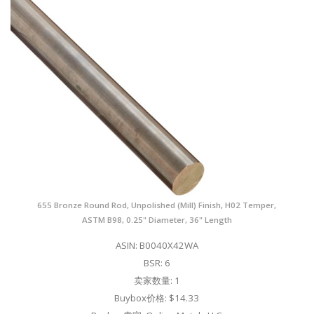
655 Bronze Round Rod, Unpolished (Mill) Finish, H02 Temper,
ASTM B98, 0.25" Diameter, 36" Length
ASIN: B0040X42WA
BSR: 6
卖家数量: 1
Buybox价格: $14.33