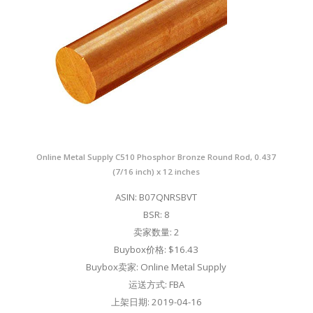
Online Metal Supply C510 Phosphor Bronze Round Rod, 0.437
(7/16 inch) x 12 inches
ASIN: B07QNRSBVT
BSR: 8
卖家数量: 2
Buybox价格: $16.43
Buybox卖家: Online Metal Supply
运送方式: FBA
上架日期: 2019-04-16