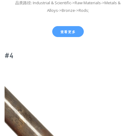
品类路径: Industrial & Scientific->Raw Materials->Metals &
Alloys->Bronze->Rods;
查看更多
#4