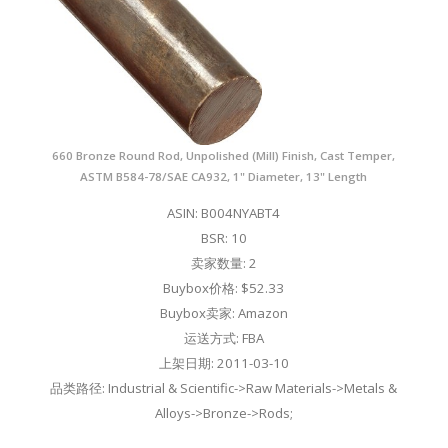
660 Bronze Round Rod, Unpolished (Mill) Finish, Cast Temper,
ASTM B584-78/SAE CA932, 1" Diameter, 13" Length
ASIN: B004NYABT4
BSR: 10
卖家数量: 2
Buybox价格: $52.33
Buybox卖家: Amazon
运送方式: FBA
上架日期: 2011-03-10
品类路径: Industrial & Scientific->Raw Materials->Metals &
Alloys->Bronze->Rods;