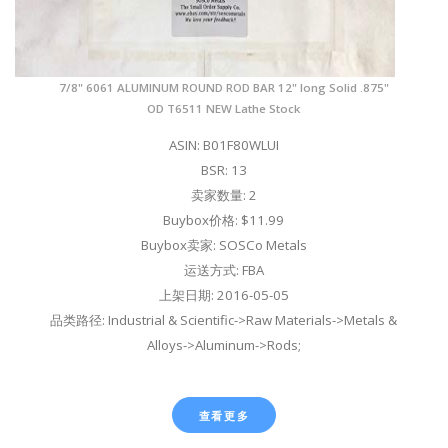
7/8" 6061 ALUMINUM ROUND ROD BAR 12" long Solid .875"
OD T6511 NEW Lathe Stock
ASIN: B01F80WLUI
BSR: 13
卖家数量: 2
Buybox价格: $11.99
Buybox卖家: SOSCo Metals
运送方式: FBA
上架日期: 2016-05-05
品类路径: Industrial & Scientific->Raw Materials->Metals &
Alloys->Aluminum->Rods;
查看更多