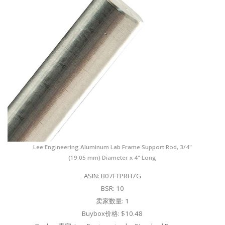
Lee Engineering Aluminum Lab Frame Support Rod, 3/4"
(19.05 mm) Diameter x 4" Long
ASIN: B07FTPRH7G
BSR: 10
卖家数量: 1
Buybox价格: $10.48