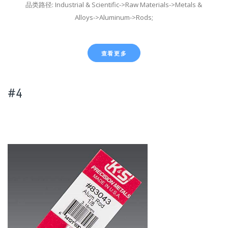
品类路径: Industrial & Scientific->Raw Materials->Metals &
Alloys->Aluminum->Rods;
查看更多
#4