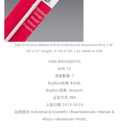
K&S Precision Metals 83043 Solid Round Aluminum Rod, 1/8"
OD x 12" Length, 0.125 in OD, 1 pc, Made in USA
ASIN: B00G6J6STG
BSR: 12
卖家数量: 7
Buybox价格: $4.66
Buybox卖家: Amazon
运送方式: FBA
上架日期: 2013-10-24
品类路径: Industrial & Scientific->Raw Materials->Metals &
Alloys->Aluminum->Rods;