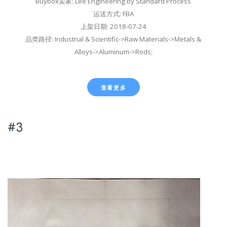
Buybox卖家: Lee Engineering by Standard Process
运送方式: FBA
上架日期: 2018-07-24
品类路径: Industrial & Scientific->Raw Materials->Metals &
Alloys->Aluminum->Rods;
查看更多
#3