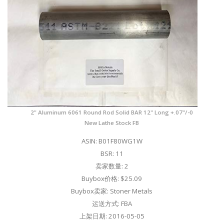
2" Aluminum 6061 Round Rod Solid BAR 12" Long +.07"/-0
New Lathe Stock FB
ASIN: B01F80WG1W
BSR: 11
卖家数量: 2
Buybox价格: $25.09
Buybox卖家: Stoner Metals
运送方式: FBA
上架日期: 2016-05-05