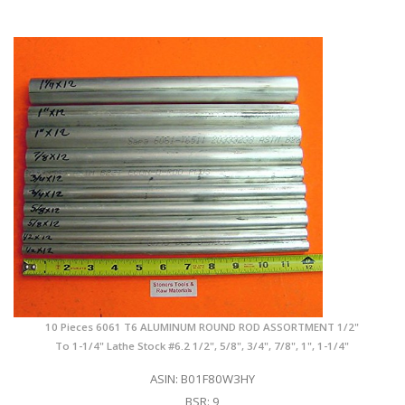
10 Pieces 6061 T6 ALUMINUM ROUND ROD ASSORTMENT 1/2"
To 1-1/4" Lathe Stock #6.2 1/2", 5/8", 3/4", 7/8", 1", 1-1/4"
ASIN: B01F80W3HY
BSR: 9