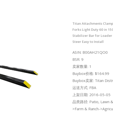
Titan Attachments Clamp 
Forks Light Duty 60 in 15
Stabilizer Bar for Loader
Steer Easy to Install
ASIN: B00AH21QO0
BSR: 9
卖家数量: 1
Buybox价格: $164.99
Buybox卖家: Titan Distr
运送方式: FBA
上架日期: 2016-05-05
品类路径: Patio, Lawn &
>Farm & Ranch->Agricul