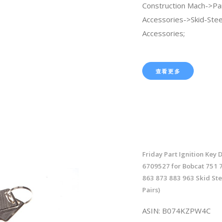
Construction Mach->Pa
Accessories->Skid-Ste
Accessories;
查看更多
Friday Part Ignition Key
6709527 for Bobcat 751 
863 873 883 963 Skid St
Pairs)
ASIN: B074KZPW4C