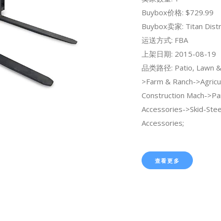
Buybox价格: $729.99
Buybox卖家: Titan Distr
运送方式: FBA
上架日期: 2015-08-19
品类路径: Patio, Lawn &
>Farm & Ranch->Agricul
Construction Mach->Pa
Accessories->Skid-Ste
Accessories;
查看更多