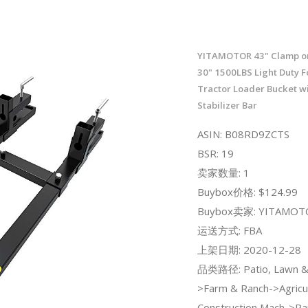
YITAMOTOR 43" Clamp on 
30" 1500LBS Light Duty F
Tractor Loader Bucket wi
Stabilizer Bar
ASIN: B08RD9ZCTS
BSR: 19
卖家数量: 1
Buybox价格: $124.99
Buybox卖家: YITAMOT
运送方式: FBA
上架日期: 2020-12-28
品类路径: Patio, Lawn &
>Farm & Ranch->Agricul
Construction Mach->Pa