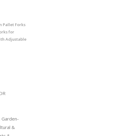
Pallet Forks
orks for
th Adjustable
OR
 Garden-
tural &
rts &