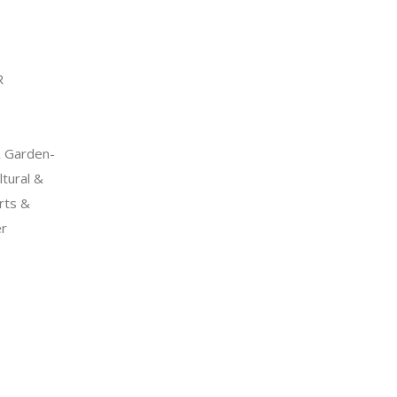
R
 Garden-
tural &
rts &
er