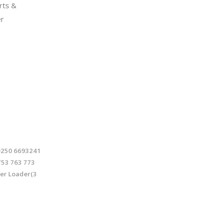
rts &
er
 D250 6693241
753 763 773
eer Loader(3