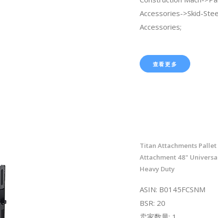
Accessories->Skid-Ste
Accessories;
查看更多
Titan Attachments Pallet
Attachment 48" Universal
Heavy Duty
ASIN: B0145FCSNM
BSR: 20
卖家数量: 1