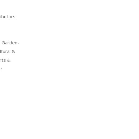
ibutors
 Garden-
tural &
rts &
er