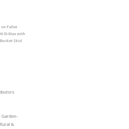
on Pallet
00 lb Max with
 Bucket Skid
ibutors
 Garden-
tural &