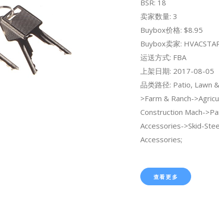
BSR: 18
卖家数量: 3
Buybox价格: $8.95
Buybox卖家: HVACSTA
运送方式: FBA
上架日期: 2017-08-05
品类路径: Patio, Lawn &
>Farm & Ranch->Agricul
Construction Mach->Pa
Accessories->Skid-Ste
Accessories;
查看更多