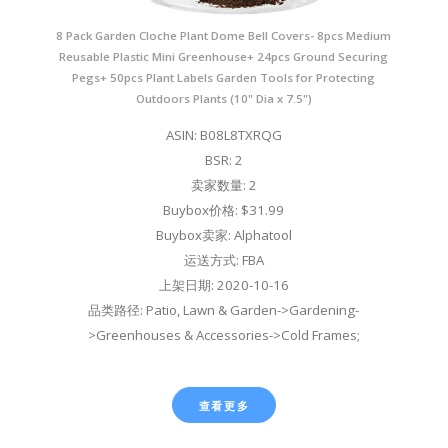
8 Pack Garden Cloche Plant Dome Bell Covers- 8pcs Medium
Reusable Plastic Mini Greenhouse+ 24pcs Ground Securing
Pegs+ 50pcs Plant Labels Garden Tools for Protecting
Outdoors Plants (10" Dia x 7.5")
ASIN: B08L8TXRQG
BSR: 2
卖家数量: 2
Buybox价格: $31.99
Buybox卖家: Alphatool
运送方式: FBA
上架日期: 2020-10-16
品类路径: Patio, Lawn & Garden->Gardening-
>Greenhouses & Accessories->Cold Frames;
查看更多