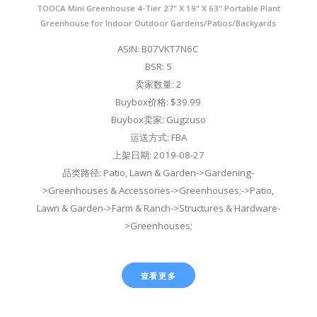
TOOCA Mini Greenhouse 4-Tier 27" X 19" X 63" Portable Plant
Greenhouse for Indoor Outdoor Gardens/Patios/Backyards
ASIN: B07VKT7N6C
BSR: 5
卖家数量: 2
Buybox价格: $39.99
Buybox卖家: Gugzuso
运送方式: FBA
上架日期: 2019-08-27
品类路径: Patio, Lawn & Garden->Gardening-
>Greenhouses & Accessories->Greenhouses;->Patio,
Lawn & Garden->Farm & Ranch->Structures & Hardware-
>Greenhouses;
查看更多