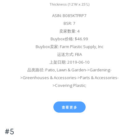
Thickness (12'W x 25'L)
ASIN: B085KTFRP7
BSR: 7
卖家数量: 4
Buybox价格: $46.99
Buybox卖家: Farm Plastic Supply, Inc
运送方式: FBA
上架日期: 2019-06-10
品类路径: Patio, Lawn & Garden->Gardening-
>Greenhouses & Accessories->Parts & Accessories-
>Covering Plastic;
查看更多
#5