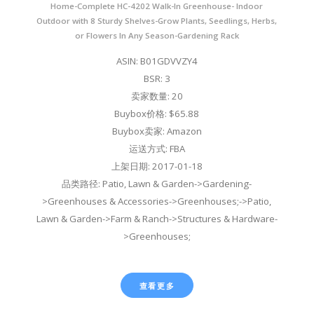
Home-Complete HC-4202 Walk-In Greenhouse- Indoor
Outdoor with 8 Sturdy Shelves-Grow Plants, Seedlings, Herbs,
or Flowers In Any Season-Gardening Rack
ASIN: B01GDVVZY4
BSR: 3
卖家数量: 20
Buybox价格: $65.88
Buybox卖家: Amazon
运送方式: FBA
上架日期: 2017-01-18
品类路径: Patio, Lawn & Garden->Gardening-
>Greenhouses & Accessories->Greenhouses;->Patio,
Lawn & Garden->Farm & Ranch->Structures & Hardware-
>Greenhouses;
查看更多