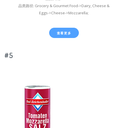
品类路径: Grocery & Gourmet Food->Dairy, Cheese &
Eggs->Cheese->Mozzarella;
查看更多
#5