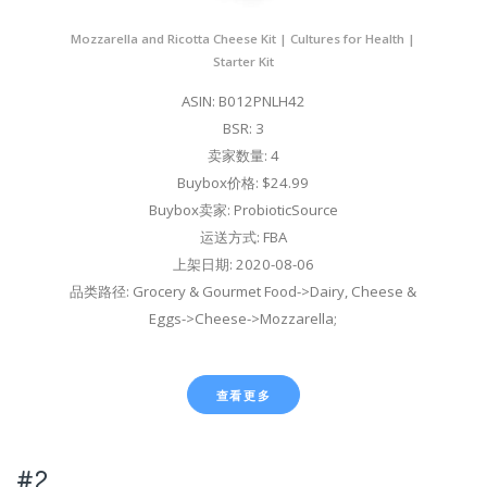
Mozzarella and Ricotta Cheese Kit | Cultures for Health |
Starter Kit
ASIN: B012PNLH42
BSR: 3
卖家数量: 4
Buybox价格: $24.99
Buybox卖家: ProbioticSource
运送方式: FBA
上架日期: 2020-08-06
品类路径: Grocery & Gourmet Food->Dairy, Cheese &
Eggs->Cheese->Mozzarella;
查看更多
#2