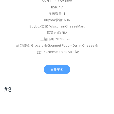
ASIN: B08DPWBRVV
BSR: 17
卖家数量: 1
Buybox价格: $36
Buybox卖家: WisconsinCheeseMart
运送方式: FBA
上架日期: 2020-07-30
品类路径: Grocery & Gourmet Food->Dairy, Cheese &
Eggs->Cheese->Mozzarella;
查看更多
#3