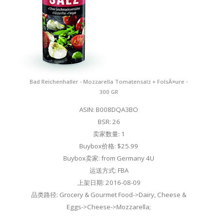
Bad Reichenhaller - Mozzarella Tomatensalz + FolsÃ¤ure -
300 GR
ASIN: B008DQA3BO
BSR: 26
卖家数量: 1
Buybox价格: $25.99
Buybox卖家: from Germany 4U
运送方式: FBA
上架日期: 2016-08-09
品类路径: Grocery & Gourmet Food->Dairy, Cheese &
Eggs->Cheese->Mozzarella;