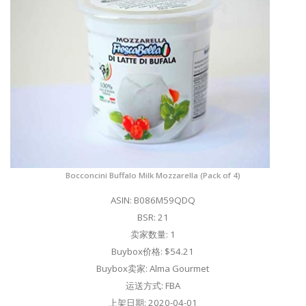
Bocconcini Buffalo Milk Mozzarella (Pack of 4)
ASIN: B086M59QDQ
BSR: 21
卖家数量: 1
Buybox价格: $54.21
Buybox卖家: Alma Gourmet
运送方式: FBA
上架日期: 2020-04-01