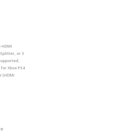
e HDMI
plitter, or 3
Supported,
 for Xbox PS4
V (HDMI
re