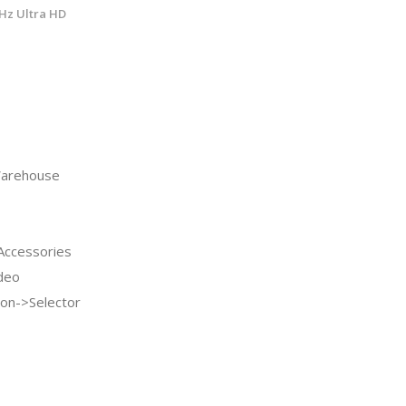
Hz Ultra HD
arehouse
ccessories
deo
ion->Selector