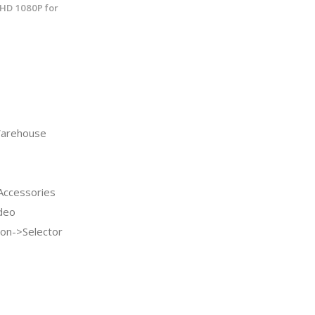
 HD 1080P for
arehouse
ccessories
deo
ion->Selector