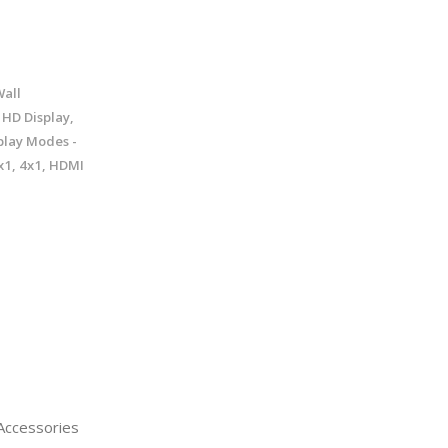
all
HD Display,
play Modes -
3x1, 4x1, HDMI
ccessories