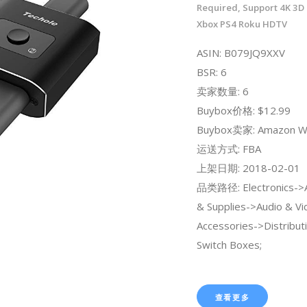
Required, Support 4K 3D
Xbox PS4 Roku HDTV
ASIN: B079JQ9XXV
BSR: 6
卖家数量: 6
Buybox价格: $12.99
Buybox卖家: Amazon W
运送方式: FBA
上架日期: 2018-02-01
品类路径: Electronics->A
& Supplies->Audio & Vi
Accessories->Distribut
Switch Boxes;
查看更多