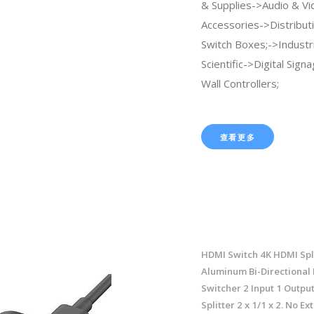
& Supplies->Audio & Vi
Accessories->Distribut
Switch Boxes;->Industri
Scientific->Digital Sig
Wall Controllers;
查看更多
HDMI Switch 4K HDMI Spl
Aluminum Bi-Directional
Switcher 2 Input 1 Outpu
Splitter 2 x 1/1 x 2. No E