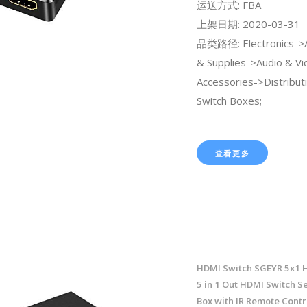
运送方式: FBA
上架日期: 2020-03-31
品类路径: Electronics->A
& Supplies->Audio & Vi
Accessories->Distribut
Switch Boxes;
查看更多
HDMI Switch SGEYR 5x1 
5 in 1 Out HDMI Switch Se
Box with IR Remote Contr