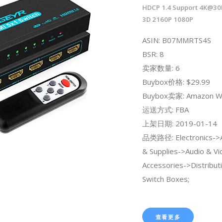
HDCP 1.4 Support 4K@30
3D 2160P 1080P
ASIN: B07MMRTS4S
BSR: 8
卖家数量: 6
Buybox价格: $29.99
Buybox卖家: Amazon W
运送方式: FBA
上架日期: 2019-01-14
品类路径: Electronics->A
& Supplies->Audio & Vi
Accessories->Distribut
Switch Boxes;
查看更多