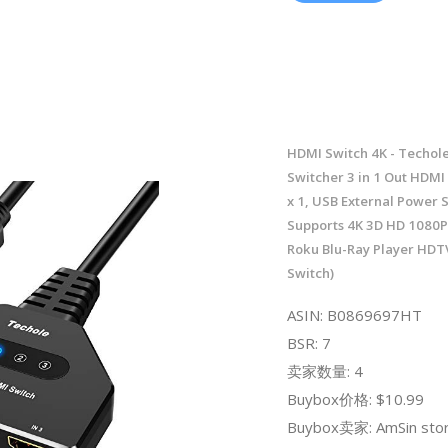
HDMI Switch 4K - Techol
Switcher 3 in 1 Out HDMI S
x 1, USB External Power 
Supports 4K 3D HD 1080P
Roku Blu-Ray Player HDT
Switch)
ASIN: B0869697HT
BSR: 7
卖家数量: 4
Buybox价格: $10.99
Buybox卖家: AmSin sto