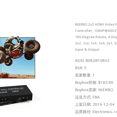
NIERBO 2x2 HDMI Video W
Controller, 1080P@60HZ 
180 Degree Rotate, 8 Dis
2x2, 1x2, 1x3, 1x4, 2x1, 
Input & Output
ASIN: B082B1V8V2
BSR: 5
卖家数量: 1
Buybox价格: $185.99
Buybox卖家: NIERBO
运送方式: FBA
上架日期: 2019-12-04
品类路径: Electronics->A