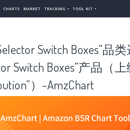
CHARTS
MARKET
TRACKING
TOOL KIT
lector Switch Boxes”
ctor Switch Boxes”产品
ibution”）-AmzChart