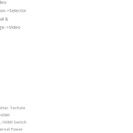
deo
ion->Selector
al &
nage->Video
itter-Techole
 HDMI
t, HDMI Switch
xternal Power