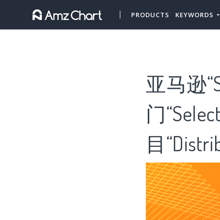
PRODUCTS
KEYWORDS
亚马逊“Se
门“Sele
目“Distr