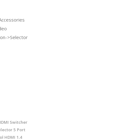
ccessories
deo
ion->Selector
HDMI Switcher
lector 5 Port
ol HDMI 1.4