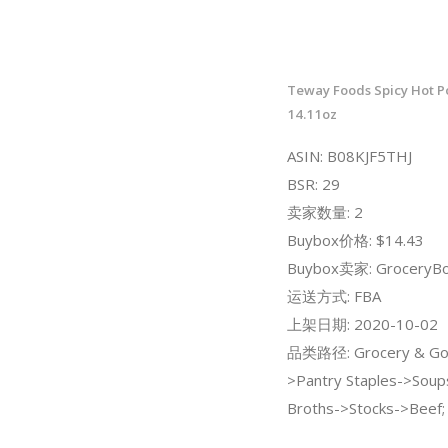
Teway Foods Spicy Hot P
14.11oz
ASIN: B08KJF5THJ
BSR: 29
卖家数量: 2
Buybox价格: $14.43
Buybox卖家: GroceryBo
运送方式: FBA
上架日期: 2020-10-02
品类路径: Grocery & Go
>Pantry Staples->Soup
Broths->Stocks->Beef;