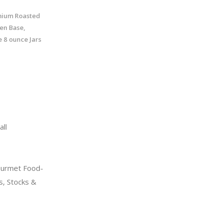
emium Roasted
en Base,
 8 ounce Jars
ll
urmet Food-
s, Stocks &