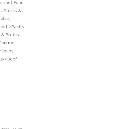
urmet Food-
s, Stocks &
able;-
ood->Pantry
 & Broths-
 Gourmet
>Soups,
ks->Beef;
Base - 16 oz