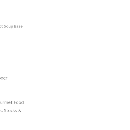
ot Soup Base
xer
urmet Food-
s, Stocks &