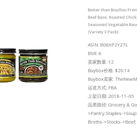
Better than Bouillon Pr
Beef Base, Roasted Chick
Seasoned Vegetable Base
(Variety 3 Pack)
ASIN: B06XP2Y27L
BSR: 6
卖家数量: 12
Buybox价格: $20.14
Buybox卖家: TheNewMa
运送方式: FBA
上架日期: 2018-11-05
品类路径: Grocery & Go
>Pantry Staples->Soup
Broths->Stocks->Beef;