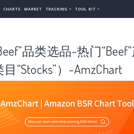
CHARTS
MARKET
TRACKING
TOOL KIT
eef”品类选品-热门“Beef
Stocks”）-AmzChart