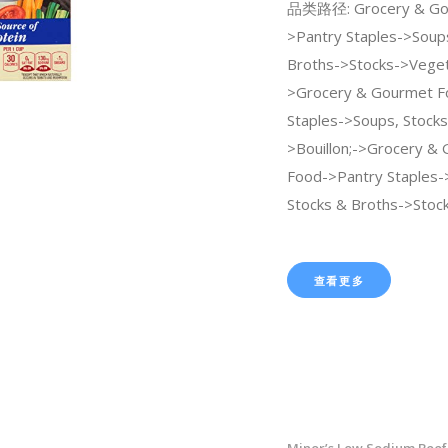
品类路径: Grocery & Go
>Pantry Staples->Soup
Broths->Stocks->Veget
>Grocery & Gourmet F
Staples->Soups, Stocks
>Bouillon;->Grocery &
Food->Pantry Staples-
Stocks & Broths->Stoc
查看更多
Minor’s Low Sodium Beef 