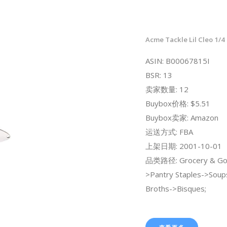
Acme Tackle Lil Cleo 1/4 
ASIN: B00067815I
BSR: 13
卖家数量: 12
Buybox价格: $5.51
Buybox卖家: Amazon
运送方式: FBA
上架日期: 2001-10-01
品类路径: Grocery & Go
>Pantry Staples->Soup
Broths->Bisques;