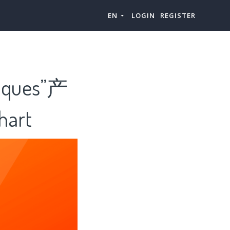
EN
LOGIN
REGISTER
ques”产
art