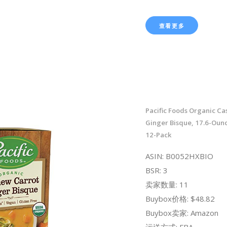
查看更多
Pacific Foods Organic C
Ginger Bisque, 17.6-Ounc
12-Pack
ASIN: B0052HXBIO
BSR: 3
卖家数量: 11
Buybox价格: $48.82
Buybox卖家: Amazon
运送方式: FBA