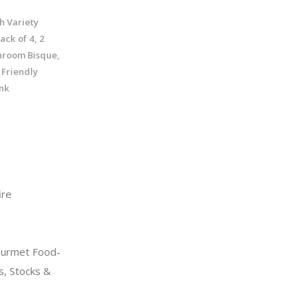
h Variety
ack of 4, 2
hroom Bisque,
 Friendly
ink
ire
urmet Food-
s, Stocks &