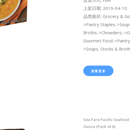
上架日期: 2019-04-10
品类路径: Grocery & Go
>Pantry Staples->Soup
Broths->Chowders;->G
Gourmet Food->Pantry 
>Soups, Stocks & Brot
查看更多
Sea Fare Pacific Seafood 
Ounce (Pack of 8)