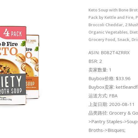
Keto Soup with Bone Brot
Pack by Kettle and Fire, P
Broccoli Cheddar, 2 Mus
Organic Vegetables, Diet
Grocery Food, Snack, Dr
ASIN: B082T4ZRRX
BSR: 2
卖家数量: 1
Buybox价格: $33.96
Buybox卖家: kettleandf
运送方式: FBA
上架日期: 2020-08-11
品类路径: Grocery & Go
>Pantry Staples->Soup
Broths->Bisques;