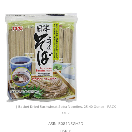
J-Basket Dried Buckwheat Soba Noodles, 25.40 Ounce - PACK
OF 2
ASIN: B081NSGH2D
BSR: 8