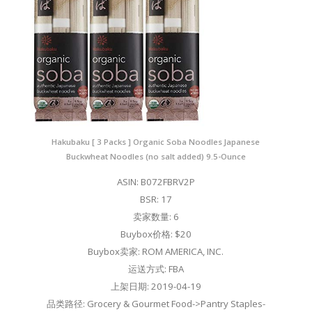
Hakubaku [ 3 Packs ] Organic Soba Noodles Japanese
Buckwheat Noodles (no salt added) 9.5-Ounce
ASIN: B072FBRV2P
BSR: 17
卖家数量: 6
Buybox价格: $20
Buybox卖家: ROM AMERICA, INC.
运送方式: FBA
上架日期: 2019-04-19
品类路径: Grocery & Gourmet Food->Pantry Staples-