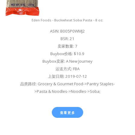
Eden Foods - Buckwheat Soba Pasta - 8 oz.
ASIN: B005P0WMJ2
BSR: 21
卖家数量: 7
Buybox价格: $10.9
Buybox卖家: A New Journey
运送方式: FBA
上架日期: 2019-07-12
品类路径: Grocery & Gourmet Food->Pantry Staples-
>Pasta & Noodles->Noodles->Soba;
查看更多