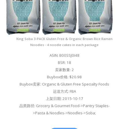
King Soba 3-PACK Gluten Free & Organic Brown Rice Ramen
Noodles - 4 noodle cakes in each package
ASIN: B00SSJ0I48
BSR: 18
卖家数量: 2
Buybox价格: $20.98
Buybox卖家: Organic & Gluten Free Specialty Foods
运送方式: FBA
上架日期: 2015-10-17
品类路径: Grocery & Gourmet Food->Pantry Staples-
>Pasta & Noodles->Noodles->Soba;