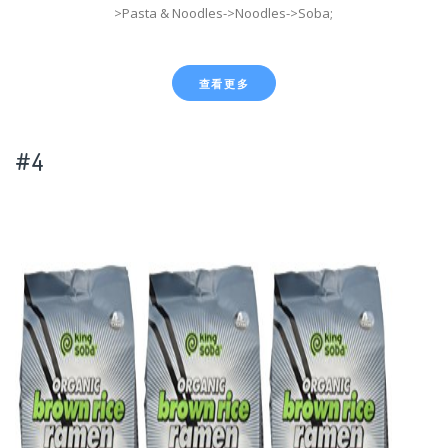
>Pasta & Noodles->Noodles->Soba;
查看更多
#4