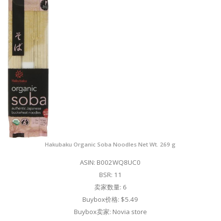
Hakubaku Organic Soba Noodles Net Wt. 269 g
ASIN: B002WQ8UC0
BSR: 11
卖家数量: 6
Buybox价格: $5.49
Buybox卖家: Novia store