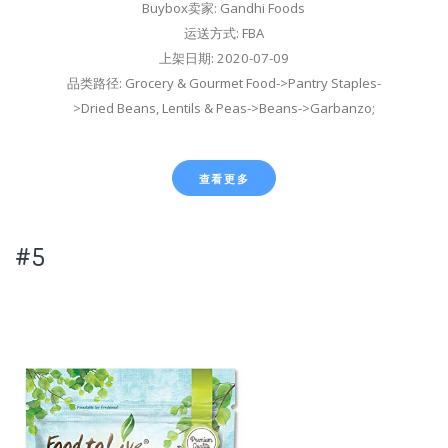
Buybox卖家: Gandhi Foods
运送方式: FBA
上架日期: 2020-07-09
品类路径: Grocery & Gourmet Food->Pantry Staples-
>Dried Beans, Lentils & Peas->Beans->Garbanzo;
查看更多
#5