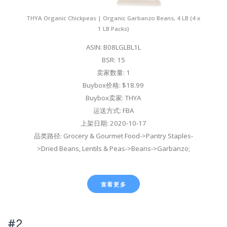
THYA Organic Chickpeas | Organic Garbanzo Beans, 4 LB (4 x
1 LB Packs)
ASIN: B08LGLBL1L
BSR: 15
卖家数量: 1
Buybox价格: $18.99
Buybox卖家: THYA
运送方式: FBA
上架日期: 2020-10-17
品类路径: Grocery & Gourmet Food->Pantry Staples-
>Dried Beans, Lentils & Peas->Beans->Garbanzo;
查看更多
#2