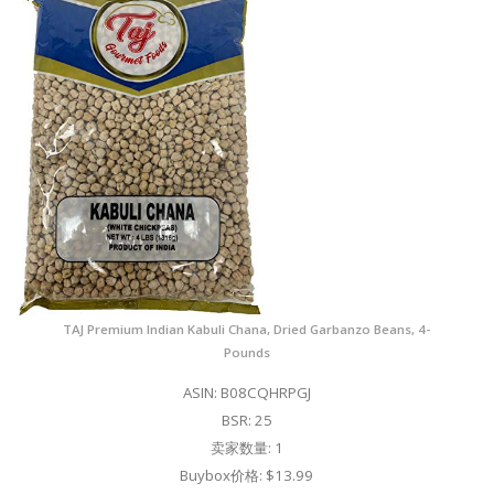
TAJ Premium Indian Kabuli Chana, Dried Garbanzo Beans, 4-
Pounds
ASIN: B08CQHRPGJ
BSR: 25
卖家数量: 1
Buybox价格: $13.99