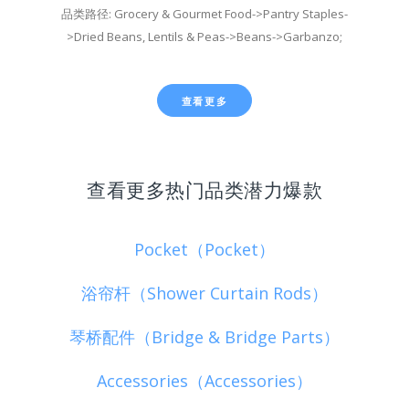
品类路径: Grocery & Gourmet Food->Pantry Staples-
>Dried Beans, Lentils & Peas->Beans->Garbanzo;
查看更多
查看更多热门品类潜力爆款
Pocket（Pocket）
浴帘杆（Shower Curtain Rods）
琴桥配件（Bridge & Bridge Parts）
Accessories（Accessories）