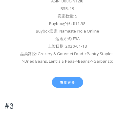
ASIN: B00GJN1ZI8
BSR: 19
卖家数量: 5
Buybox价格: $11.98
Buybox卖家: Namaste India Online
运送方式: FBA
上架日期: 2020-01-13
品类路径: Grocery & Gourmet Food->Pantry Staples-
>Dried Beans, Lentils & Peas->Beans->Garbanzo;
查看更多
#3