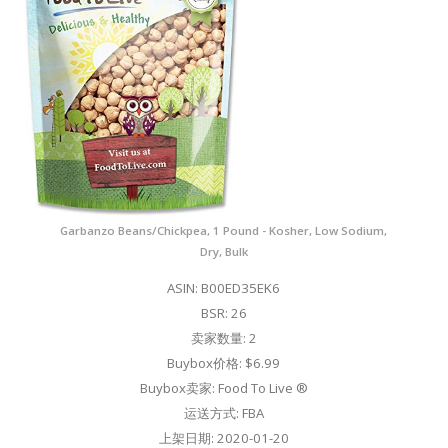
Garbanzo Beans/Chickpea, 1 Pound - Kosher, Low Sodium,
Dry, Bulk
ASIN: B00ED35EK6
BSR: 26
卖家数量: 2
Buybox价格: $6.99
Buybox卖家: Food To Live ®
运送方式: FBA
上架日期: 2020-01-20