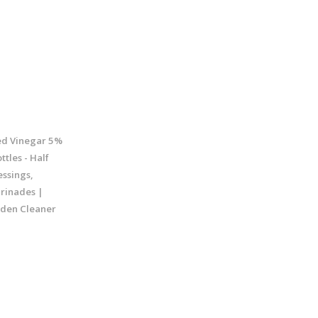
led Vinegar 5%
ttles - Half
essings,
rinades |
rden Cleaner