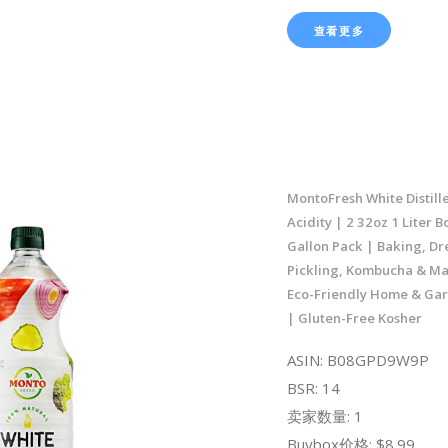
查看更多
MontoFresh White Distil
Acidity | 2 32oz 1 Liter Bo
Gallon Pack | Baking, Dr
Pickling, Kombucha & Ma
Eco-Friendly Home & Ga
| Gluten-Free Kosher
ASIN: B08GPD9W9P
BSR: 14
卖家数量: 1
Buybox价格: $8.99