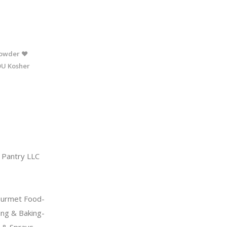
 Powder ❤
OU Kosher
Pantry LLC
urmet Food-
ng & Baking-
s & Sprays-