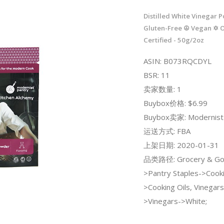
Distilled White Vinegar
Gluten-Free ☮ Vegan ✡ 
Certified - 50g/2oz
ASIN: B073RQCDYL
BSR: 11
卖家数量: 1
Buybox价格: $6.99
Buybox卖家: Modernist 
运送方式: FBA
上架日期: 2020-01-31
品类路径: Grocery & Go
>Pantry Staples->Cooki
>Cooking Oils, Vinegar
>Vinegars->White;