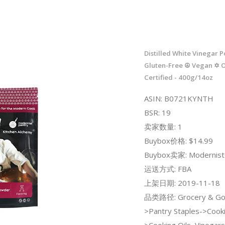
Distilled White Vinegar
Gluten-Free ☮ Vegan ✡ 
Certified - 400g/14oz
ASIN: B0721KYNTH
BSR: 19
卖家数量: 1
Buybox价格: $14.99
Buybox卖家: Modernist 
运送方式: FBA
上架日期: 2019-11-18
品类路径: Grocery & Go
>Pantry Staples->Cooki
>Cooking Oils, Vinegar