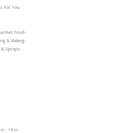
s For You
urmet Food-
ng & Baking-
s & Sprays-
ar - 14 oz