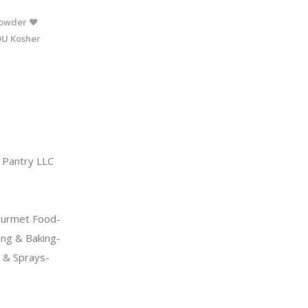
 Powder ❤
OU Kosher
Pantry LLC
urmet Food-
ng & Baking-
s & Sprays-