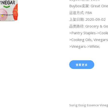
Buybox卖家: Great One
运送方式: FBA
上架日期: 2020-09-02
品类路径: Grocery & Go
>Pantry Staples->Cooki
>Cooking Oils, Vinegar
>Vinegars->White;
查看更多
Surig Essig Essence Vineg