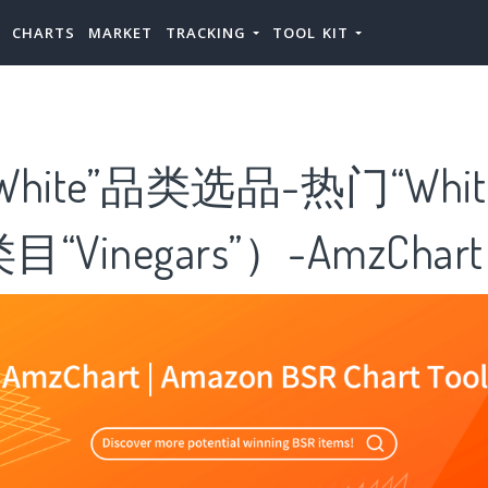
CHARTS
MARKET
TRACKING
TOOL KIT
hite”品类选品-热门“Whi
Vinegars”）-AmzChart