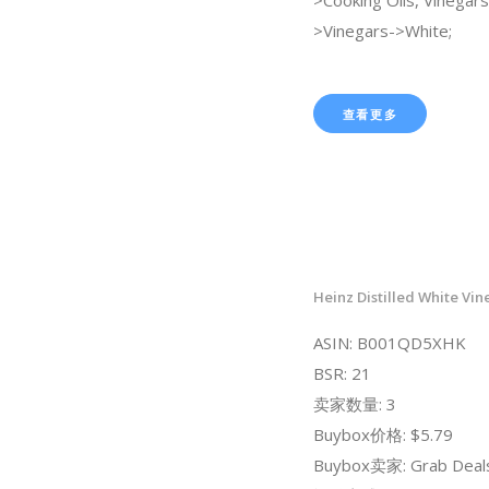
>Vinegars->White;
查看更多
Heinz Distilled White Vin
ASIN: B001QD5XHK
BSR: 21
卖家数量: 3
Buybox价格: $5.79
Buybox卖家: Grab Deal