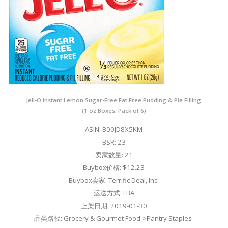
Jell-O Instant Lemon Sugar-Free Fat Free Pudding & Pie Filling
(1 oz Boxes, Pack of 6)
ASIN: B00JD8X5KM
BSR: 23
卖家数量: 21
Buybox价格: $12.23
Buybox卖家: Terrific Deal, Inc.
运送方式: FBA
上架日期: 2019-01-30
品类路径: Grocery & Gourmet Food->Pantry Staples-