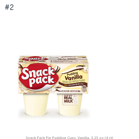
#2
Snack Pack Pie Pudding Cups, Vanilla, 3.25 oz (4 ct)