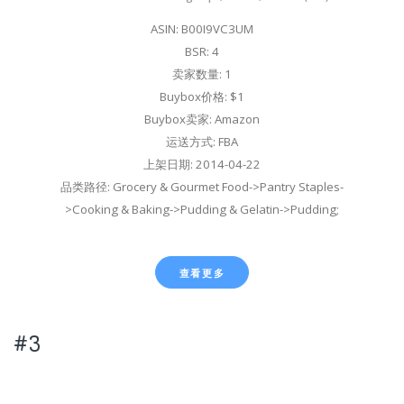
ASIN: B00I9VC3UM
BSR: 4
卖家数量: 1
Buybox价格: $1
Buybox卖家: Amazon
运送方式: FBA
上架日期: 2014-04-22
品类路径: Grocery & Gourmet Food->Pantry Staples-
>Cooking & Baking->Pudding & Gelatin->Pudding;
查看更多
#3