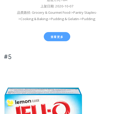
上架日期: 2020-10-07
品类路径: Grocery & Gourmet Food->Pantry Staples-
>Cooking & Baking->Pudding & Gelatin->Pudding;
查看更多
#5