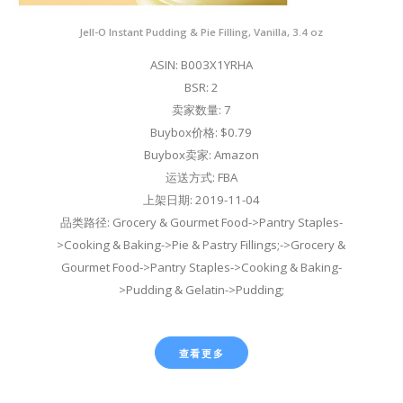
Jell-O Instant Pudding & Pie Filling, Vanilla, 3.4 oz
ASIN: B003X1YRHA
BSR: 2
卖家数量: 7
Buybox价格: $0.79
Buybox卖家: Amazon
运送方式: FBA
上架日期: 2019-11-04
品类路径: Grocery & Gourmet Food->Pantry Staples-
>Cooking & Baking->Pie & Pastry Fillings;->Grocery &
Gourmet Food->Pantry Staples->Cooking & Baking-
>Pudding & Gelatin->Pudding;
查看更多