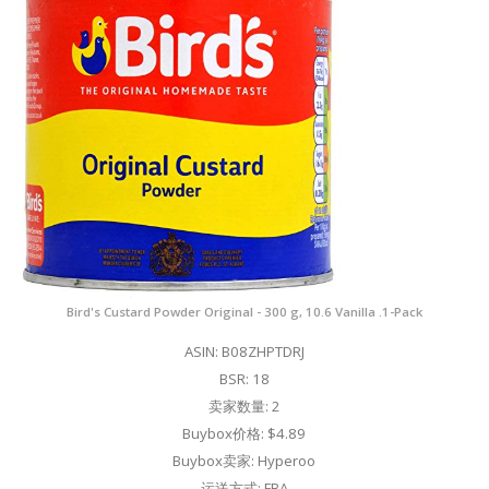
Bird's Custard Powder Original - 300 g, 10.6 Vanilla .1-Pack
ASIN: B08ZHPTDRJ
BSR: 18
卖家数量: 2
Buybox价格: $4.89
Buybox卖家: Hyperoo
运送方式: FBA