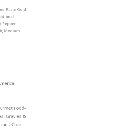
er Paste Gold
itional
d Pepper
lb, Medium
merica
urmet Food-
s, Gravies &
ian->Chile