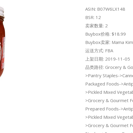
ASIN: B07W6LX148
BSR: 12
卖家数量: 2
Buybox价格: $18.99
Buybox卖家: Mama Kim'
运送方式: FBA
上架日期: 2019-11-05
品类路径: Grocery & Go
>Pantry Staples->Canne
Packaged Foods->Anti
>Pickled Mixed Vegetab
>Grocery & Gourmet F
Prepared Foods->Anti
>Pickled Mixed Vegetab
>Grocery & Gourmet F