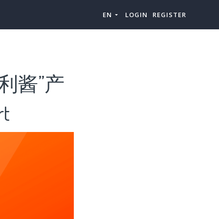
EN
LOGIN
REGISTER
利酱”产
t