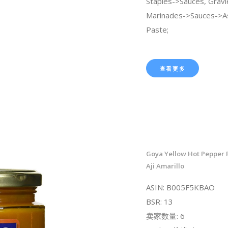
Staples->Sauces, Gravi
Marinades->Sauces->As
Paste;
查看更多
Goya Yellow Hot Pepper P
Aji Amarillo
ASIN: B005F5KBAO
BSR: 13
卖家数量: 6