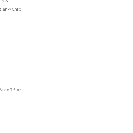
es &
ian->Chile
aste 7.5 oz -