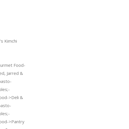
s Kimchi
urmet Food-
d, Jarred &
pasto-
les;-
ood->Deli &
pasto-
les;-
ood->Pantry