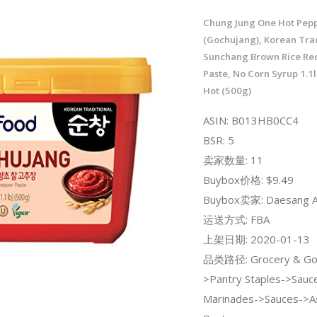
Chung Jung One Hot Pepp
(Gochujang), Korean Trad
Sunchang Brown Rice Re
Paste, No Corn Syrup 1.1
Hot (500g)
ASIN: B013HB0CC4
BSR: 5
卖家数量: 11
Buybox价格: $9.49
Buybox卖家: Daesang A
运送方式: FBA
上架日期: 2020-01-13
品类路径: Grocery & Go
>Pantry Staples->Sauce
Marinades->Sauces->As