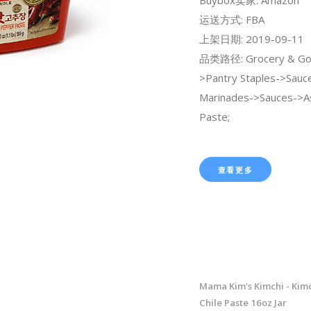
运送方式: FBA
上架日期: 2019-09-11
品类路径: Grocery & Go
>Pantry Staples->Sauce
Marinades->Sauces->As
Paste;
查看更多
Mama Kim's Kimchi - Kim
Chile Paste 16oz Jar