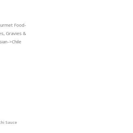
urmet Food-
s, Gravies &
ian->Chile
chi Sauce