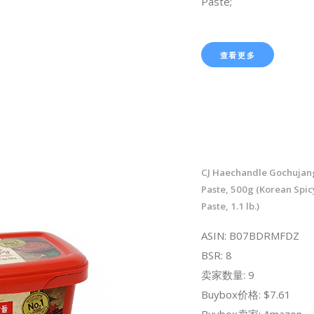
Paste;
查看更多
CJ Haechandle Gochujan
Paste, 500g (Korean Spic
Paste, 1.1 lb.)
ASIN: B07BDRMFDZ
BSR: 8
卖家数量: 9
Buybox价格: $7.61
Buybox卖家: Amazon