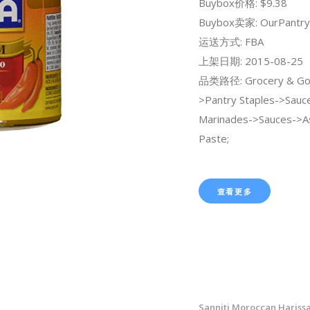
Buybox价格: $9.38
Buybox卖家: OurPantry
运送方式: FBA
上架日期: 2015-08-25
品类路径: Grocery & Go
>Pantry Staples->Sauce
Marinades->Sauces->As
Paste;
查看更多
Sanniti Moroccan Harissa