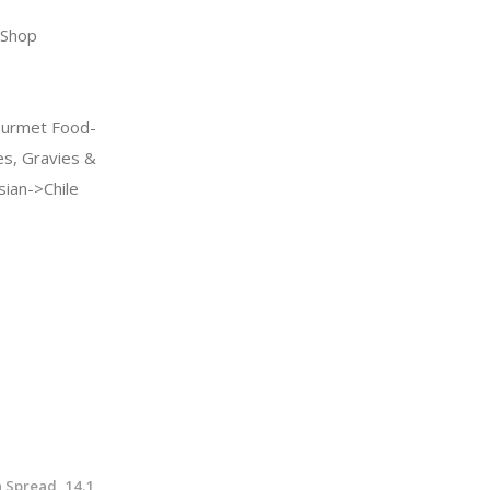
Shop
urmet Food-
s, Gravies &
ian->Chile
 Spread, 14.1