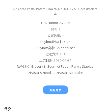
De Cecco Pasta, Potato Gnocchi No.401, 17.5 Ounce (Pack of
4)
ASIN: B000O62KBM
BSR: 1
卖家数量: 4
Buybox价格: $16.97
Buybox卖家: ShippedFast
运送方式: FBA
上架日期: 2020-07-21
品类路径: Grocery & Gourmet Food->Pantry Staples-
>Pasta & Noodles->Pasta->Gnocchi;
查看更多
#2