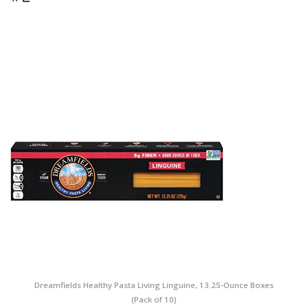
Dreamfields Healthy Pasta Living Linguine, 13.25-Ounce Boxes
(Pack of 10)