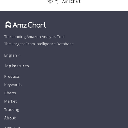
泡汁”）-AmzChart
The Leading Amazon Analysis Tool
The Largest Ecom Intelligence Database
English
Top Features
Products
Keywords
Charts
Market
Tracking
About