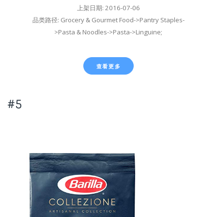
上架日期: 2016-07-06
品类路径: Grocery & Gourmet Food->Pantry Staples-
>Pasta & Noodles->Pasta->Linguine;
查看更多
#5