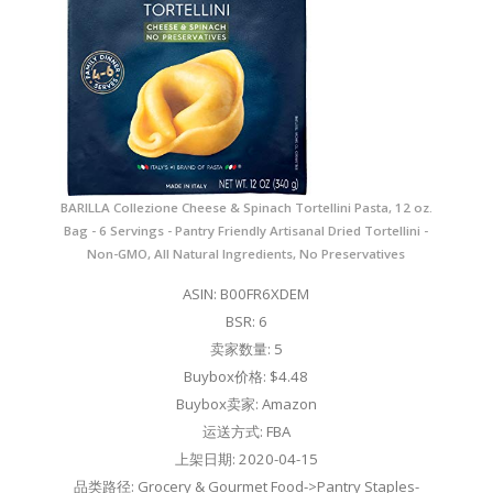
BARILLA Collezione Cheese & Spinach Tortellini Pasta, 12 oz.
Bag - 6 Servings - Pantry Friendly Artisanal Dried Tortellini -
Non-GMO, All Natural Ingredients, No Preservatives
ASIN: B00FR6XDEM
BSR: 6
卖家数量: 5
Buybox价格: $4.48
Buybox卖家: Amazon
运送方式: FBA
上架日期: 2020-04-15
品类路径: Grocery & Gourmet Food->Pantry Staples-