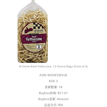
Al Dente Basil Fettuccine, 12-Ounce Bags (Pack of 6)
ASIN: B000FZWSGE
BSR: 5
卖家数量: 18
Buybox价格: $27.67
Buybox卖家: Amazon
运送方式: FBA