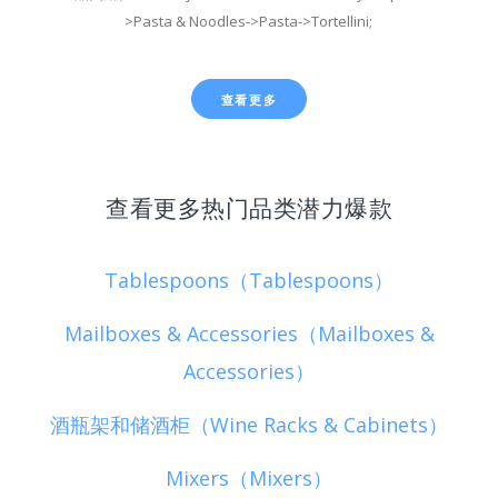
>Pasta & Noodles->Pasta->Tortellini;
查看更多
查看更多热门品类潜力爆款
Tablespoons（Tablespoons）
Mailboxes & Accessories（Mailboxes &
Accessories）
酒瓶架和储酒柜（Wine Racks & Cabinets）
Mixers（Mixers）