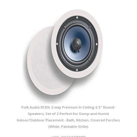
Polk Audio RC60i 2-way Premium In-Ceiling 6.5" Round-
Speakers, Set of 2 Perfect-for Damp-and Humid
Indoor/Outdoor Placement - Bath, Kitchen, Covered Porches
(White, Paintable-Grille)