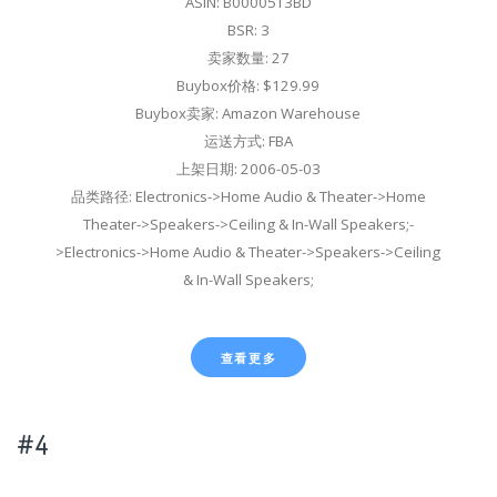
ASIN: B00005T3BD
BSR: 3
卖家数量: 27
Buybox价格: $129.99
Buybox卖家: Amazon Warehouse
运送方式: FBA
上架日期: 2006-05-03
品类路径: Electronics->Home Audio & Theater->Home
Theater->Speakers->Ceiling & In-Wall Speakers;-
>Electronics->Home Audio & Theater->Speakers->Ceiling
& In-Wall Speakers;
查看更多
#4