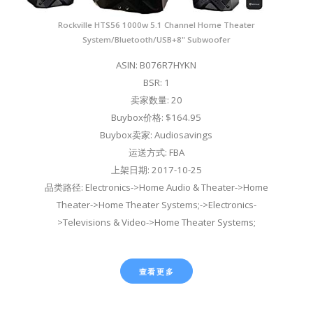
Rockville HTS56 1000w 5.1 Channel Home Theater
System/Bluetooth/USB+8" Subwoofer
ASIN: B076R7HYKN
BSR: 1
卖家数量: 20
Buybox价格: $164.95
Buybox卖家: Audiosavings
运送方式: FBA
上架日期: 2017-10-25
品类路径: Electronics->Home Audio & Theater->Home
Theater->Home Theater Systems;->Electronics-
>Televisions & Video->Home Theater Systems;
查看更多