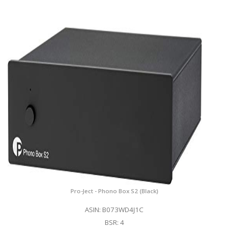
Pro-Ject - Phono Box S2 (Black)
ASIN: B073WD4J1C
BSR: 4