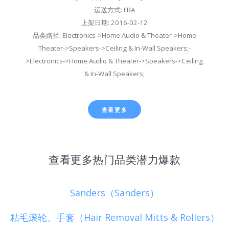
运送方式: FBA
上架日期: 2016-02-12
品类路径: Electronics->Home Audio & Theater->Home
Theater->Speakers->Ceiling & In-Wall Speakers;-
>Electronics->Home Audio & Theater->Speakers->Ceiling
& In-Wall Speakers;
查看更多
查看更多热门品类潜力爆款
Sanders（Sanders）
粘毛滚轮、手套（Hair Removal Mitts & Rollers）