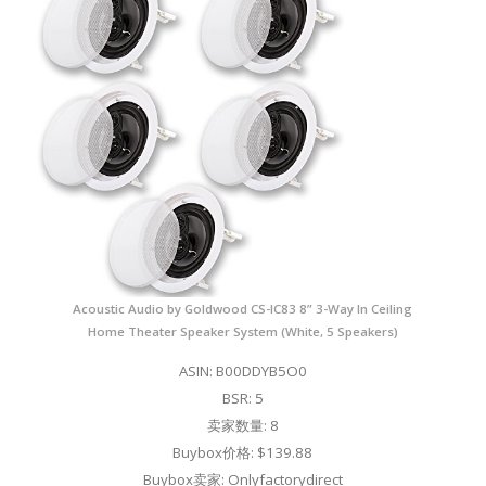
Acoustic Audio by Goldwood CS-IC83 8” 3-Way In Ceiling
Home Theater Speaker System (White, 5 Speakers)
ASIN: B00DDYB5O0
BSR: 5
卖家数量: 8
Buybox价格: $139.88
Buybox卖家: Onlyfactorydirect