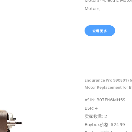
Motors;
查看更多
Endurance Pro 99080176
Motor Replacement for 
ASIN: B07FN6MH5S
BSR: 4
卖家数量: 2
Buybox价格: $24.99