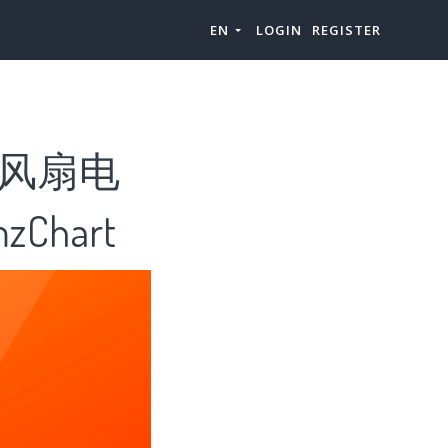
EN
LOGIN
REGISTER
“风扇电
hart