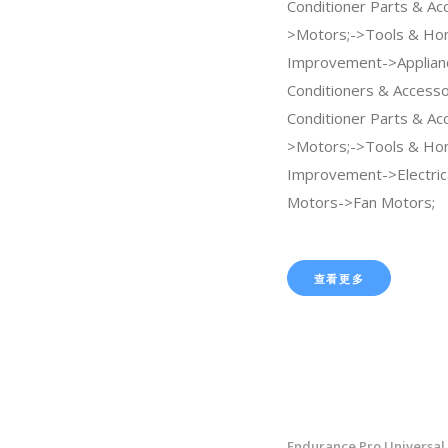
Conditioner Parts & Ac
>Motors;->Tools & H
Improvement->Applian
Conditioners & Accesso
Conditioner Parts & Ac
>Motors;->Tools & H
Improvement->Electrica
Motors->Fan Motors;
查看更多
Endurance Pro Universal