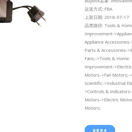
Buybox卖家: Innovative
运送方式: FBA
上架日期: 2018-07-17
品类路径: Tools & Hom
Improvement->Applian
Appliance Accessories
Parts & Accessories->
Fans;->Tools & Home
Improvement->Electrica
Motors->Fan Motors;->I
Scientific->Industrial Ele
>Controls & Indicators-
Motors->Electric Moto
Motors;
查看更多