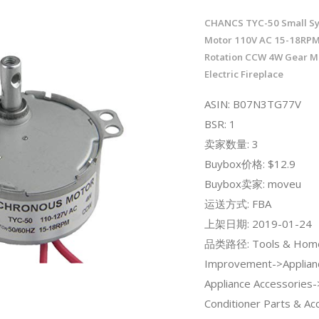
CHANCS TYC-50 Small S
Motor 110V AC 15-18RPM
Rotation CCW 4W Gear M
Electric Fireplace
ASIN: B07N3TG77V
BSR: 1
卖家数量: 3
Buybox价格: $12.9
Buybox卖家: moveu
运送方式: FBA
上架日期: 2019-01-24
品类路径: Tools & Hom
Improvement->Applian
Appliance Accessories-
Conditioner Parts & Ac