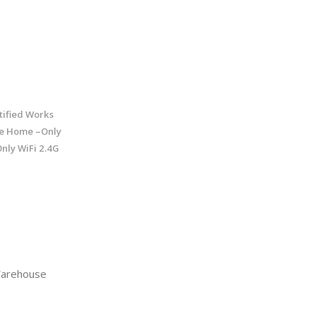
tified Works
le Home –Only
nly WiFi 2.4G
arehouse