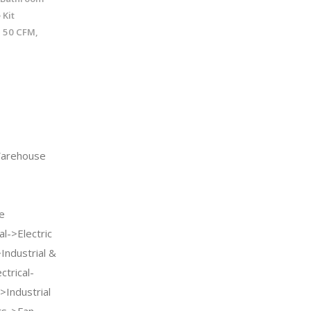
 Kit
 50 CFM,
arehouse
e
l->Electric
ndustrial &
ctrical-
>Industrial
rs->Fan