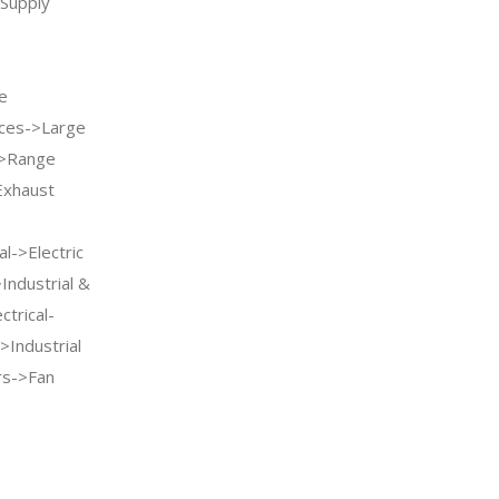
Supply
e
ces->Large
->Range
Exhaust
l->Electric
ndustrial &
ctrical-
>Industrial
rs->Fan