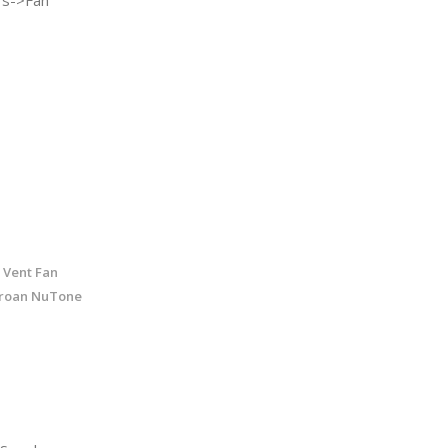
 Vent Fan
Broan NuTone