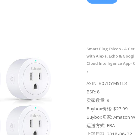
Smart Plug Esicoo - A Cer
with Alexa, Echo & Goog
Cloud Intelligence App- O
。
ASIN: B07DYMS1L3
BSR: 8
卖家数量: 9
Buybox价格: $27.99
Buybox卖家: Amazon W
运送方式: FBA
上架日期: 2018-06-22