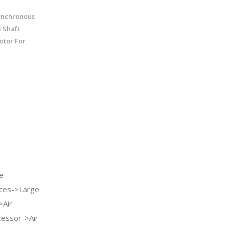
ynchronous
 Shaft
otor For
e
ces->Large
>Air
cessor->Air