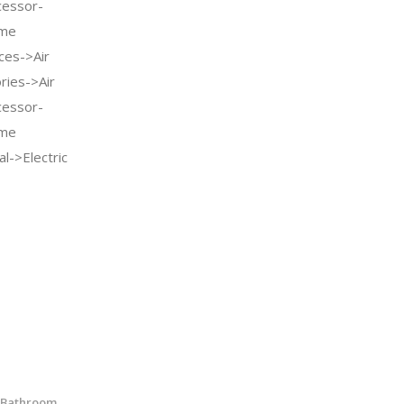
cessor-
ome
ces->Air
ries->Air
cessor-
ome
l->Electric
 Bathroom