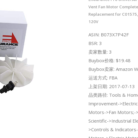
Vent Fan Motor Complete
Replacement for C01575,
120V
ASIN: B073X7P42F
BSR: 3
卖家数量: 3
Buybox价格: $19.48
Buybox卖家: Amazon W
运送方式: FBA
上架日期: 2017-07-13
品类路径: Tools & Hom
Improvement->Electrica
Motors->Fan Motors;->I
Scientific->Industrial Ele
>Controls & Indicators-
Motors->Electric Moto