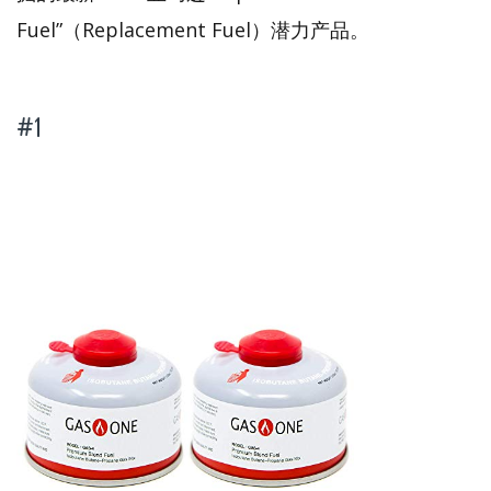
Fuel”（Replacement Fuel）潜力产品。
#1