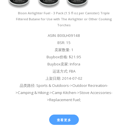
Bison Airlighter Fuel - 3 Pack (1.5 fl oz per Canister) Triple
Filtered Butane for Use with The Airlighter or Other Cooking
Torches
ASIN: B00LH09148
BSR: 15
卖家数量: 1
Buybox价格: $21.95
Buybox卖家: Infora
运送方式: FBA
上架日期: 2014-07-02
品类路径: Sports & Outdoors->Outdoor Recreation-
>Camping & Hiking->Camp Kitchen->Stove Accessories-
>Replacement Fuel;
查看更多