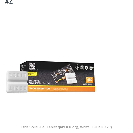
#4
Esbit Solid Fuel Tablet qnty 8 X 27g, White (E-Fuel 8X27)