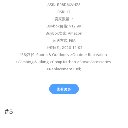
ASIN: B08D6XVHZ8
BSR: 17
卖家数量: 2
Buybox价格: $12.99
Buybox卖家: Amazon
运送方式: FBA
上架日期: 2020-11-05
品类路径: Sports & Outdoors->Outdoor Recreation-
>Camping & Hiking->Camp Kitchen->Stove Accessories-
>Replacement Fuel;
查看更多
#5