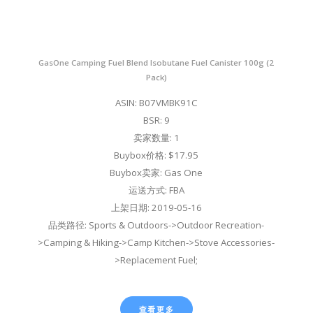
GasOne Camping Fuel Blend Isobutane Fuel Canister 100g (2
Pack)
ASIN: B07VMBK91C
BSR: 9
卖家数量: 1
Buybox价格: $17.95
Buybox卖家: Gas One
运送方式: FBA
上架日期: 2019-05-16
品类路径: Sports & Outdoors->Outdoor Recreation-
>Camping & Hiking->Camp Kitchen->Stove Accessories-
>Replacement Fuel;
查看更多