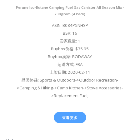
Perune Iso-Butane Camping Fuel Gas Canister All Season Mix -
230gram (4 Pack)
ASIN: B084P5NHSP
BSR: 16
卖家数量: 1
Buybox价格: $35.95
Buybox卖家: BODAWAY
运送方式: FBA
上架日期: 2020-02-11
品类路径: Sports & Outdoors->Outdoor Recreation-
>Camping & Hiking->Camp Kitchen->Stove Accessories-
>Replacement Fuel;
查看更多