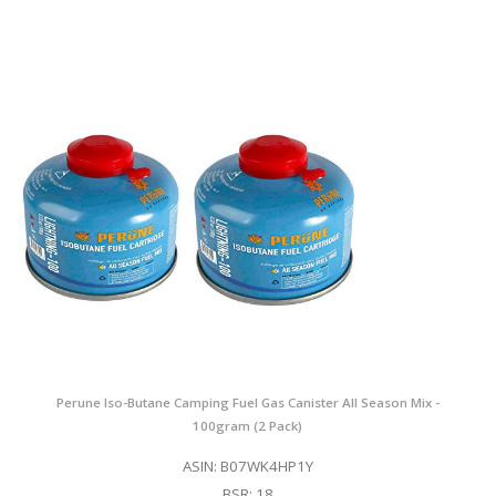
Perune Iso-Butane Camping Fuel Gas Canister All Season Mix -
100gram (2 Pack)
ASIN: B07WK4HP1Y
BSR: 18