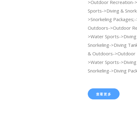
>Outdoor Recreation-
Sports->Diving & Snork
>Snorkeling Packages;
Outdoors->Outdoor Re
>Water Sports->Diving
Snorkeling->Diving Tan
& Outdoors->Outdoor 
>Water Sports->Diving
Snorkeling->Diving Pac
查看更多