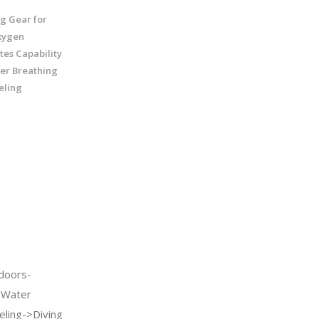
g Gear for
xygen
tes Capability
er Breathing
eling
doors-
>Water
eling->Diving