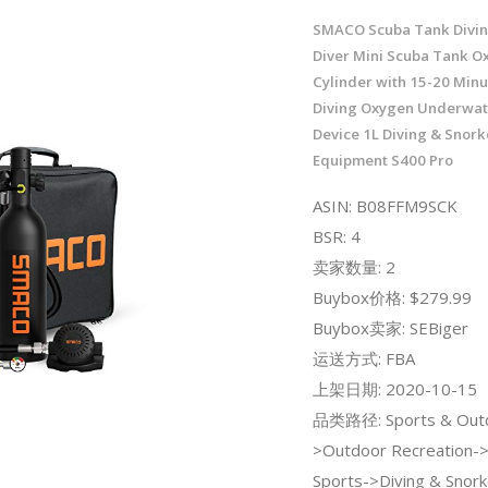
SMACO Scuba Tank Divin
Diver Mini Scuba Tank O
Cylinder with 15-20 Minu
Diving Oxygen Underwat
Device 1L Diving & Snork
Equipment S400 Pro
ASIN: B08FFM9SCK
BSR: 4
卖家数量: 2
Buybox价格: $279.99
Buybox卖家: SEBiger
运送方式: FBA
上架日期: 2020-10-15
品类路径: Sports & Out
>Outdoor Recreation-
Sports->Diving & Snork