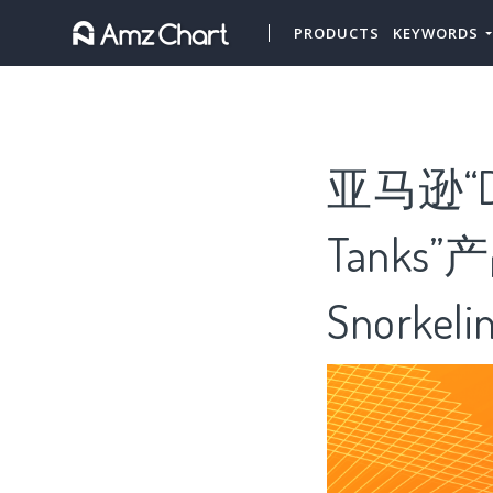
PRODUCTS
KEYWORDS
亚马逊“Di
Tanks”
Snorkel