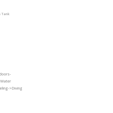
a Tank
doors-
>Water
eling->Diving