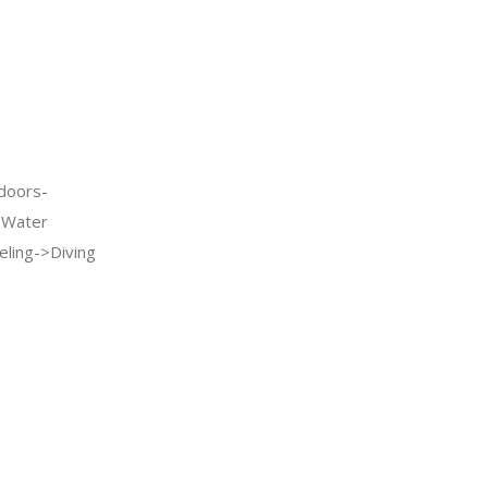
doors-
>Water
eling->Diving