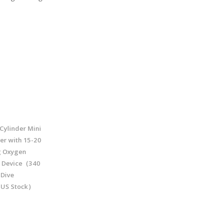
Cylinder Mini
er with 15-20
g Oxygen
r Device（340
 Dive
 US Stock）