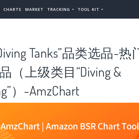
CHARTS
MARKET
TRACKING
TOOL KIT
ving Tanks”品类选品-热门“
产品（上级类目“Diving &
ing”）-AmzChart