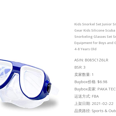
Kids Snorkel Set Junior S
Gear Kids Silicone Scuba
Snorkeling Glasses Set S
Equipment for Boys and G
4-8 Years Old
ASIN: B085C1Z6LR
BSR: 3
卖家数量: 1
Buybox价格: $6.98
Buybox卖家: PAKA TE
运送方式: FBA
上架日期: 2021-02-22
品类路径: Sports & Out