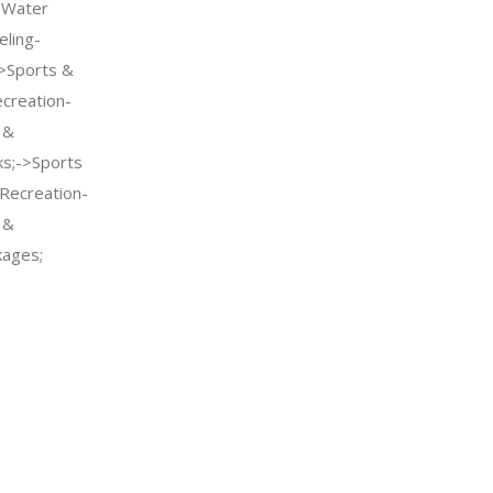
>Water
eling-
->Sports &
creation-
 &
ks;->Sports
Recreation-
 &
kages;