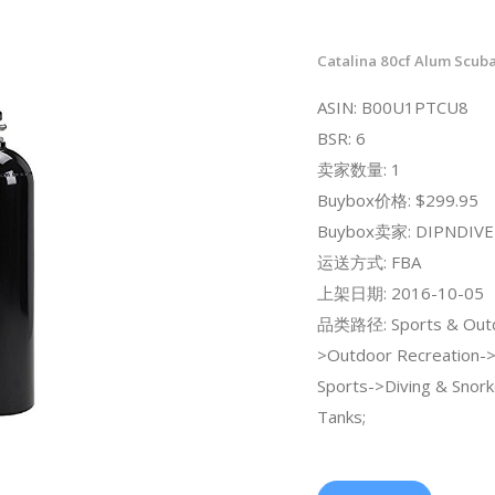
Catalina 80cf Alum Scub
ASIN: B00U1PTCU8
BSR: 6
卖家数量: 1
Buybox价格: $299.95
Buybox卖家: DIPNDIVE
运送方式: FBA
上架日期: 2016-10-05
品类路径: Sports & Out
>Outdoor Recreation-
Sports->Diving & Snork
Tanks;