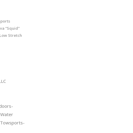
ports
va “Squid”
 Low Stretch
LLC
doors-
>Water
 Towsports-
;