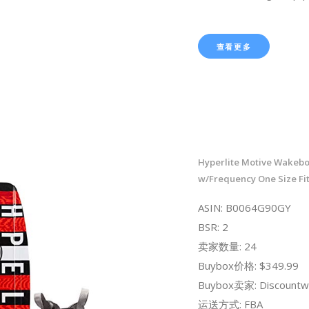
查看更多
Hyperlite Motive Wakeb
w/Frequency One Size Fits
ASIN: B0064G90GY
BSR: 2
卖家数量: 24
Buybox价格: $349.99
Buybox卖家: Discountw
运送方式: FBA