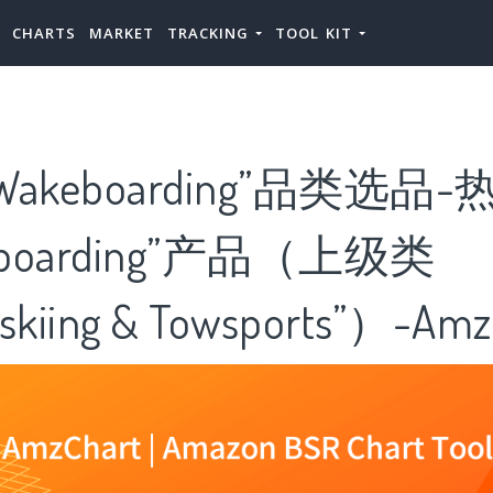
CHARTS
MARKET
TRACKING
TOOL KIT
akeboarding”品类选品-
eboarding”产品（上级类
skiing & Towsports”）-Amz