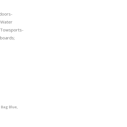
doors-
>Water
 Towsports-
boards;
 Bag Blue,