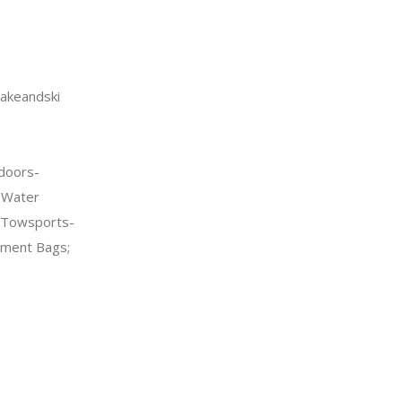
akeandski
doors-
>Water
 Towsports-
ment Bags;