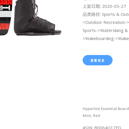
上架日期: 2020-05-27
品类路径: Sports & Out
>Outdoor Recreation-
Sports->Waterskiing &
>Wakeboarding->Wake
查看更多
Hyperlite Essential Board
Mint, Red
ASIN: B0064G17FG