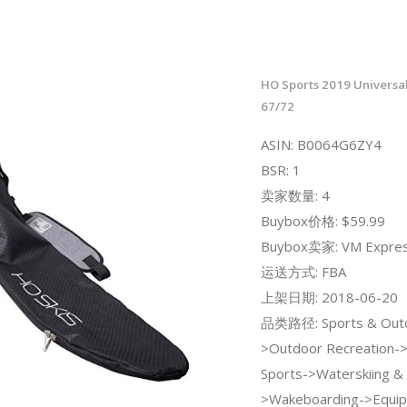
HO Sports 2019 Universa
67/72
ASIN: B0064G6ZY4
BSR: 1
卖家数量: 4
Buybox价格: $59.99
Buybox卖家: VM Expre
运送方式: FBA
上架日期: 2018-06-20
品类路径: Sports & Out
>Outdoor Recreation-
Sports->Waterskiing &
>Wakeboarding->Equip