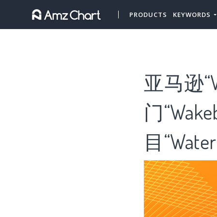
PRODUCTS
KEYWORDS
亚马逊“W
门“Wak
目“Water