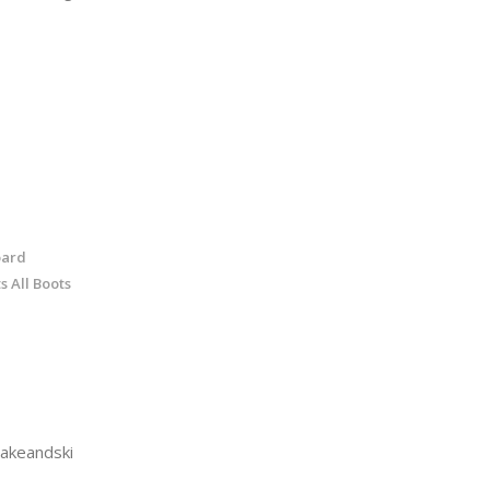
oard
 All Boots
akeandski