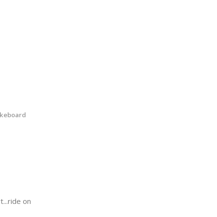
akeboard
..ride on