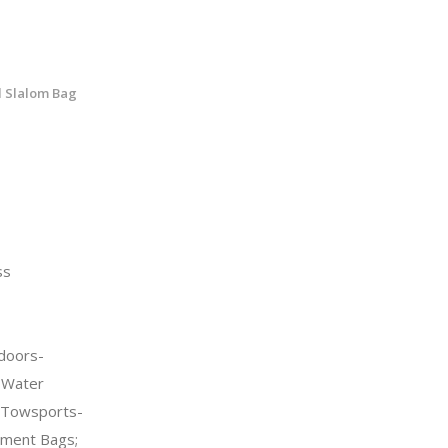
l Slalom Bag
ss
doors-
>Water
 Towsports-
ment Bags;