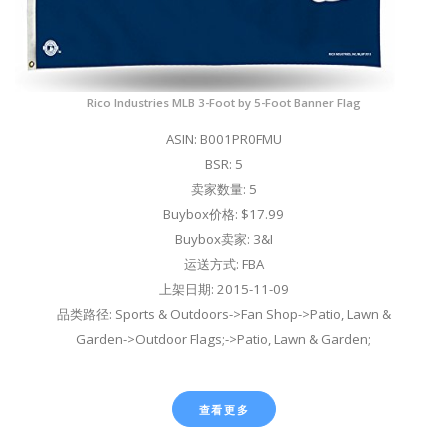
Rico Industries MLB 3-Foot by 5-Foot Banner Flag
ASIN: B001PR0FMU
BSR: 5
卖家数量: 5
Buybox价格: $17.99
Buybox卖家: 3&I
运送方式: FBA
上架日期: 2015-11-09
品类路径: Sports & Outdoors->Fan Shop->Patio, Lawn &
Garden->Outdoor Flags;->Patio, Lawn & Garden;
查看更多