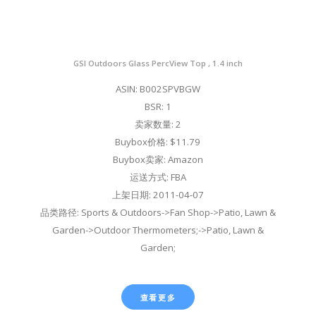
GSI Outdoors Glass PercView Top , 1.4 inch
ASIN: B002SPVBGW
BSR: 1
卖家数量: 2
Buybox价格: $11.79
Buybox卖家: Amazon
运送方式: FBA
上架日期: 2011-04-07
品类路径: Sports & Outdoors->Fan Shop->Patio, Lawn &
Garden->Outdoor Thermometers;->Patio, Lawn &
Garden;
查看更多