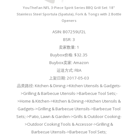
YouTheFan NFL 3-Piece Spirit Series BBQ Grill Set: 18"
Stainless Steel Sportula (Spatula), Fork & Tongs with 2 Bottle
Openers
ASIN: B07259LF2L
BSR: 3
卖家数量: 1
Buybox价格: $32.35
Buybox卖家: Amazon
运送方式: FBA
上架日期: 2017-05-03
品类路径: Kitchen & Dining->Kitchen Utensils & Gadgets-
>Grilling & Barbecue Utensils->Barbecue Tool Sets;-
>Home & Kitchen->Kitchen & Dining->Kitchen Utensils &
Gadgets->Grilling & Barbecue Utensils->Barbecue Tool
Sets;->Patio, Lawn & Garden->Grills & Outdoor Cooking-
>Outdoor Cooking Tools & Accessor->Grilling &
Barbecue Utensils->Barbecue Tool Sets;