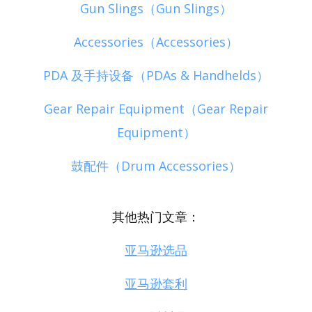
Gun Slings（Gun Slings）
Accessories（Accessories）
PDA 及手持设备（PDAs & Handhelds）
Gear Repair Equipment（Gear Repair
Equipment）
鼓配件（Drum Accessories）
其他热门文章：
亚马逊选品
亚马逊套利