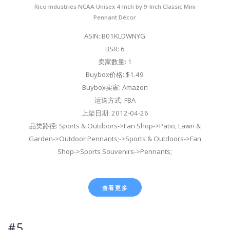
Rico Industries NCAA Unisex 4-Inch by 9-Inch Classic Mini
Pennant Décor
ASIN: B01KLDWNYG
BSR: 6
卖家数量: 1
Buybox价格: $1.49
Buybox卖家: Amazon
运送方式: FBA
上架日期: 2012-04-26
品类路径: Sports & Outdoors->Fan Shop->Patio, Lawn &
Garden->Outdoor Pennants;->Sports & Outdoors->Fan
Shop->Sports Souvenirs->Pennants;
查看更多
#5