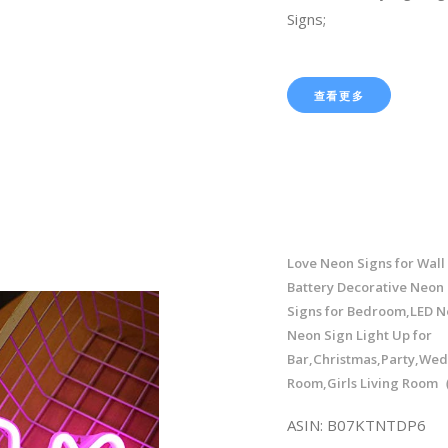
Signs;
查看更多
Love Neon Signs for Wall
Battery Decorative Neon 
Signs for Bedroom,LED N
Neon Sign Light Up for
Bar,Christmas,Party,Wed
Room,Girls Living Room
ASIN: B07KTNTDP6