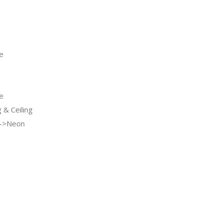
e
e
& Ceiling
g->Neon