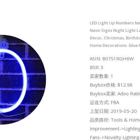
LED Light Up Numbers Ne
Neon Signs Night Light L
Decor, Christmas, Birthda
Home Decorations -blue
ASIN: B07S1RGH6W
BSR: 3
卖家数量: 1
Buybox价格: $12.98
Buybox卖家: Adoo Rabl
运送方式: FBA
上架日期: 2019-05-20
品类路径: Tools & Hom
Improvement->Lighting 
Fans->Novelty Lightin