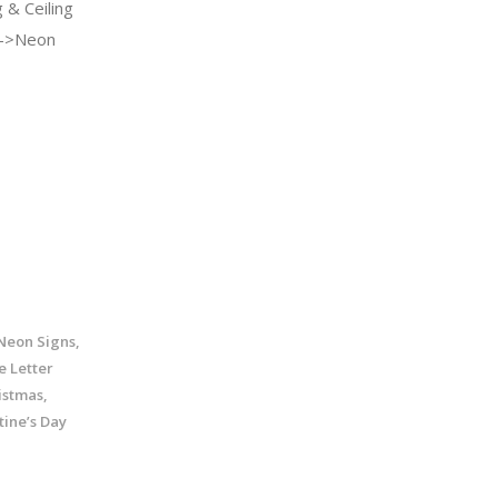
& Ceiling
g->Neon
 Neon Signs,
 Letter
istmas,
tine’s Day