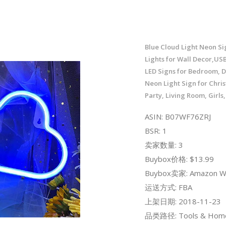
Blue Cloud Light Neon S
Lights for Wall Decor,USB
LED Signs for Bedroom, D
Neon Light Sign for Chri
Party, Living Room, Girls
ASIN: B07WF76ZRJ
BSR: 1
卖家数量: 3
Buybox价格: $13.99
Buybox卖家: Amazon W
运送方式: FBA
上架日期: 2018-11-23
品类路径: Tools & Hom