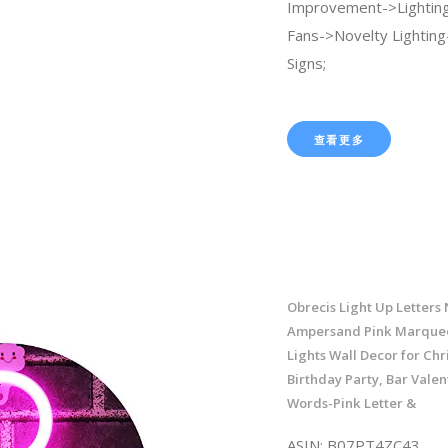
Improvement->Lighting 
Fans->Novelty Lightin
Signs;
查看更多
Obrecis Light Up Letters
Ampersand Pink Marquee
Lights Wall Decor for Chr
Birthday Party, Bar Valen
Words-Pink Letter &
ASIN: B07PT4ZC43