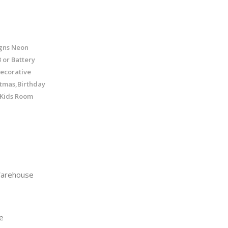
igns Neon
 or Battery
ecorative
stmas,Birthday
,Kids Room
arehouse
e