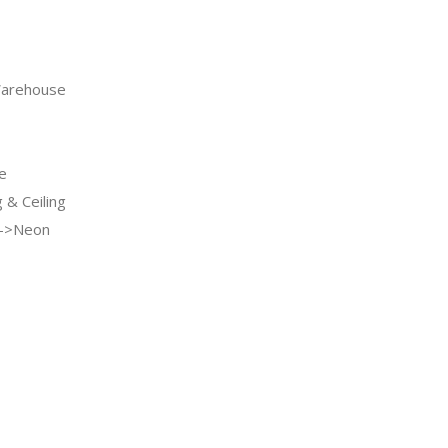
arehouse
e
& Ceiling
g->Neon