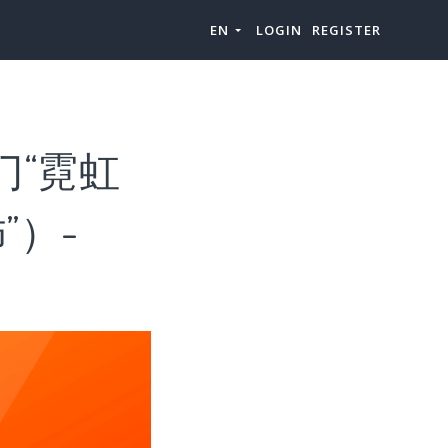
EN
LOGIN
REGISTER
门“霓虹
”）-