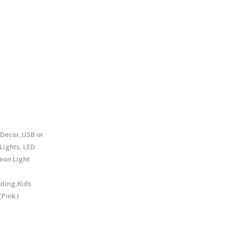
 Decor,USB or
Lights, LED
eon Light
ding,Kids
（Pink）