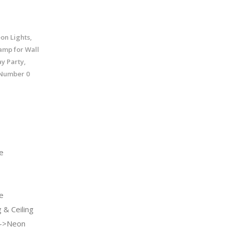
on Lights,
amp for Wall
y Party,
 Number 0
e
e
& Ceiling
g->Neon