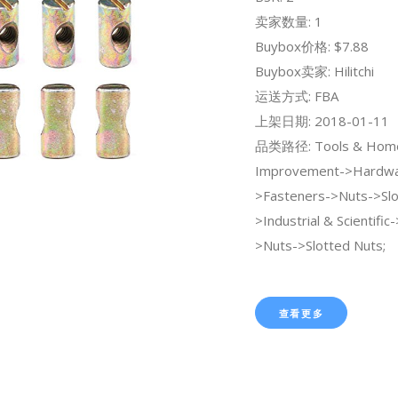
卖家数量: 1
Buybox价格: $7.88
Buybox卖家: Hilitchi
运送方式: FBA
上架日期: 2018-01-11
品类路径: Tools & Hom
Improvement->Hardwa
>Fasteners->Nuts->Slo
>Industrial & Scientifi
>Nuts->Slotted Nuts;
查看更多