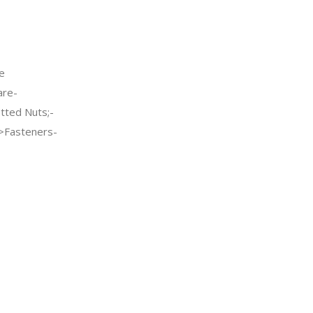
e
re-
tted Nuts;-
c->Fasteners-