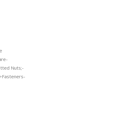
e
re-
tted Nuts;-
c->Fasteners-