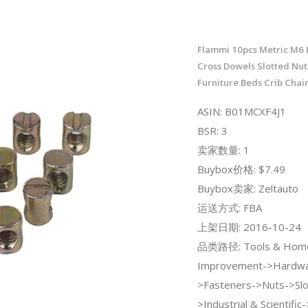
Flammi 10pcs Metric M6 
Cross Dowels Slotted Nut
Furniture Beds Crib Chai
ASIN: B01MCXF4J1
BSR: 3
卖家数量: 1
Buybox价格: $7.49
Buybox卖家: Zeltauto
运送方式: FBA
上架日期: 2016-10-24
品类路径: Tools & Hom
Improvement->Hardwa
>Fasteners->Nuts->Slo
>Industrial & Scientifi