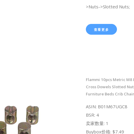
>Nuts->Slotted Nuts;
查看更多
Flammi 10pcs Metric M8 
Cross Dowels Slotted Nut
Furniture Beds Crib Chai
ASIN: B01M67UGC8
BSR: 4
卖家数量: 1
Buybox价格: $7.49