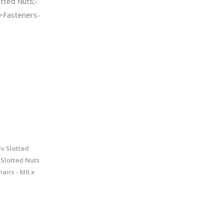
tted Nuts;-
c->Fasteners-
iv Slotted
 Slotted Nuts
hairs - M6 x