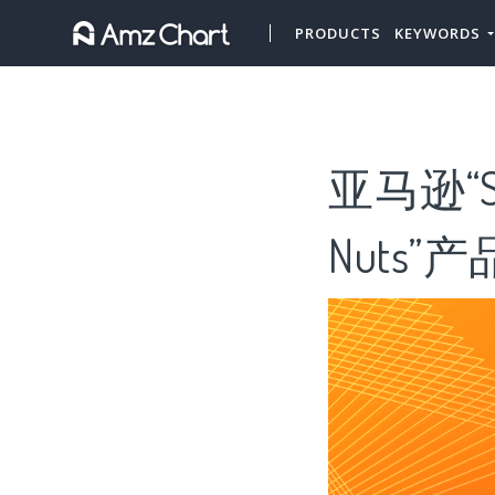
PRODUCTS
KEYWORDS
亚马逊“Sl
Nuts”产