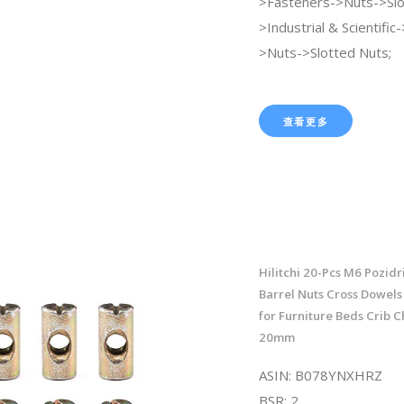
>Fasteners->Nuts->Slo
>Industrial & Scientifi
>Nuts->Slotted Nuts;
查看更多
Hilitchi 20-Pcs M6 Pozidr
Barrel Nuts Cross Dowels
for Furniture Beds Crib C
20mm
ASIN: B078YNXHRZ
BSR: 2