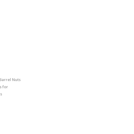
Barrel Nuts
s for
rs