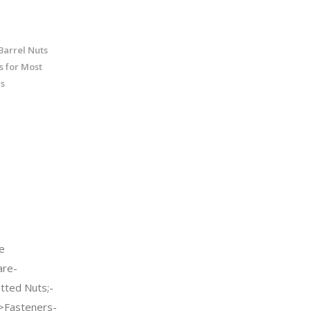
Barrel Nuts
s for Most
rs
e
re-
tted Nuts;-
c->Fasteners-