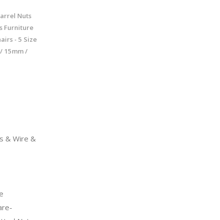
arrel Nuts
s Furniture
irs - 5 Size
/ 15mm /
 & Wire &
e
re-