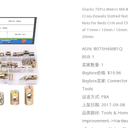
Glarks 75Pcs Metric M6 B
Cross Dowels Slotted Nut
Nuts for Beds Crib and Cha
of 11mm / 12mm / 13mm 
20mm
ASIN: B075H6MB1Q
BSR: 1
卖家数量: 1
Buybox价格: $10.96
Buybox卖家: Connectors
Tools
运送方式: FBA
上架日期: 2017-09-08
品类路径: Tools & Hom
Improvement->Hardwa