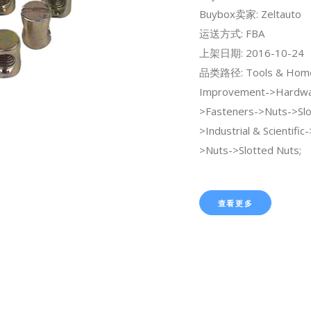
Buybox卖家: Zeltauto
运送方式: FBA
上架日期: 2016-10-24
品类路径: Tools & Hom
Improvement->Hardwa
>Fasteners->Nuts->Slo
>Industrial & Scientifi
>Nuts->Slotted Nuts;
查看更多