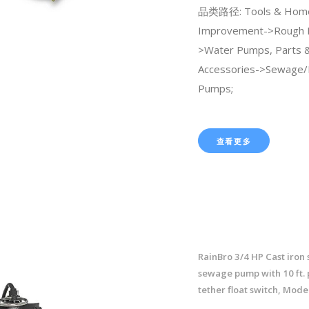
品类路径: Tools & Hom
Improvement->Rough 
>Water Pumps, Parts 
Accessories->Sewage/E
Pumps;
查看更多
RainBro 3/4 HP Cast iron
sewage pump with 10 ft.
tether float switch, Mod