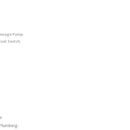
Sewage Pump
loat Switch,
e
Plumbing-