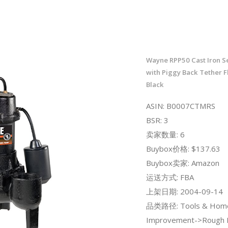
Wayne RPP50 Cast Iron 
with Piggy Back Tether F
Black
ASIN: B0007CTMRS
BSR: 3
卖家数量: 6
Buybox价格: $137.63
Buybox卖家: Amazon
运送方式: FBA
上架日期: 2004-09-14
品类路径: Tools & Hom
Improvement->Rough 