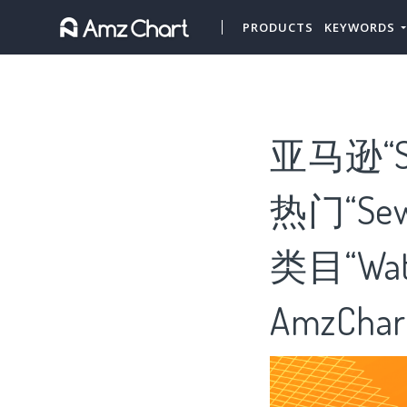
PRODUCTS
KEYWORDS
亚马逊“Se
热门“Sew
类目“Water
AmzChar