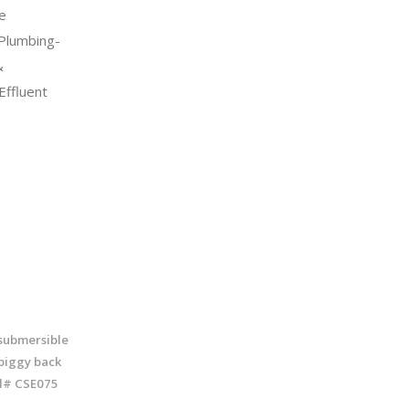
e
Plumbing-
&
ffluent
 submersible
 piggy back
el# CSE075