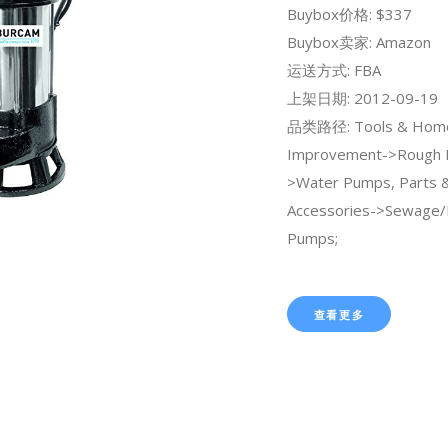
Buybox价格: $337
Buybox卖家: Amazon
运送方式: FBA
上架日期: 2012-09-19
品类路径: Tools & Hom
Improvement->Rough 
>Water Pumps, Parts 
Accessories->Sewage/E
Pumps;
查看更多