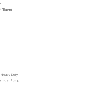
&
ffluent
 Heavy Duty
Grinder Pump