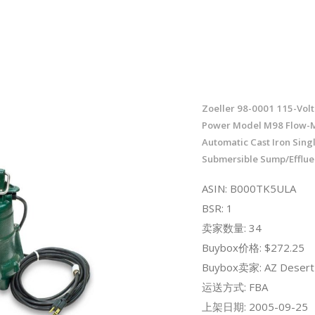
Zoeller 98-0001 115-Volt
Power Model M98 Flow-
Automatic Cast Iron Sing
Submersible Sump/Efflu
ASIN: B000TK5ULA
BSR: 1
卖家数量: 34
Buybox价格: $272.25
Buybox卖家: AZ Desert
运送方式: FBA
上架日期: 2005-09-25