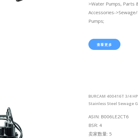
>Water Pumps, Parts 
Accessories->Sewage/E
Pumps;
查看更多
BURCAM 400416T 3/4 HP
Stainless Steel Sewage 
ASIN: B006LE2CT6
BSR: 4
卖家数量: 5