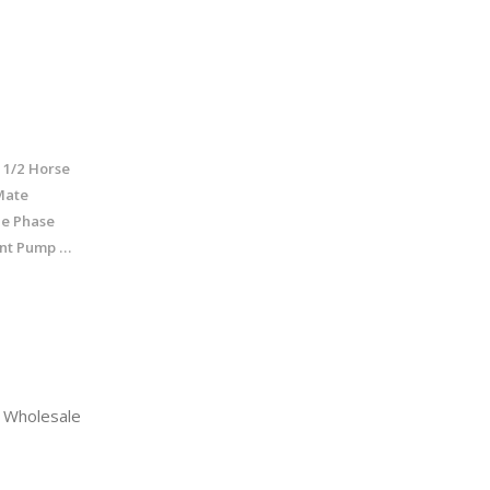
 1/2 Horse
Mate
le Phase
ent Pump …
 Wholesale