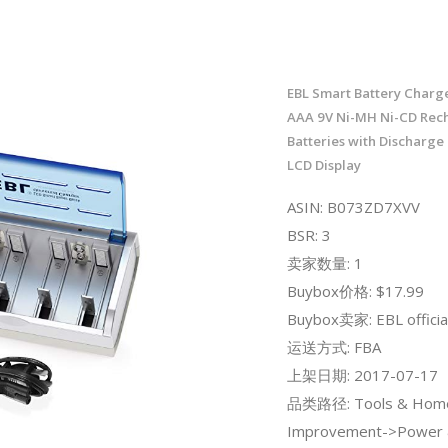
EBL Smart Battery Charge
AAA 9V Ni-MH Ni-CD Rec
Batteries with Discharge
LCD Display
ASIN: B073ZD7XVV
BSR: 3
卖家数量: 1
Buybox价格: $17.99
Buybox卖家: EBL officia
运送方式: FBA
上架日期: 2017-07-17
品类路径: Tools & Hom
Improvement->Power 