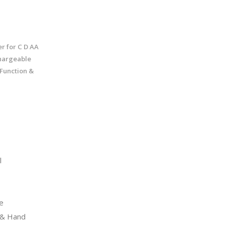
r for C D AA
hargeable
 Function &
l
e
& Hand