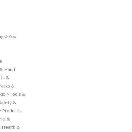
ngs2You
e
& Hand
ts &
Packs &
ks;->Tools &
afety &
ty Products-
ial &
l Health &