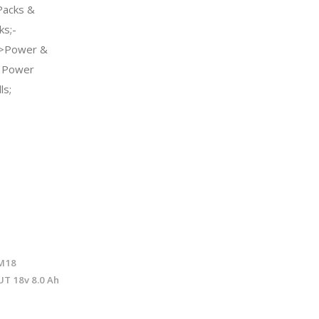
Packs &
ks;-
c->Power &
l Power
ls;
M18
T 18v 8.0 Ah