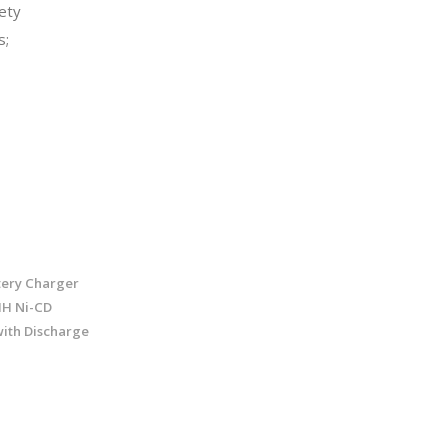
fety
s;
tery Charger
MH Ni-CD
with Discharge