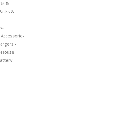
ts &
Packs &
-
s-
 Accessorie-
argers;-
->House
attery