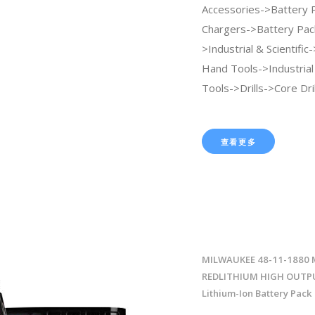
Accessories->Battery 
Chargers->Battery Pac
>Industrial & Scientifi
Hand Tools->Industria
Tools->Drills->Core Dril
查看更多
MILWAUKEE 48-11-1880 
REDLITHIUM HIGH OUTPU
Lithium-Ion Battery Pack