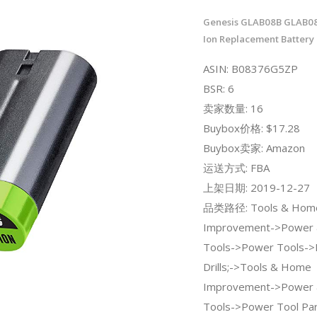
Genesis GLAB08B GLAB08B
Ion Replacement Battery
ASIN: B08376G5ZP
BSR: 6
卖家数量: 16
Buybox价格: $17.28
Buybox卖家: Amazon
运送方式: FBA
上架日期: 2019-12-27
品类路径: Tools & Hom
Improvement->Power 
Tools->Power Tools->D
Drills;->Tools & Home
Improvement->Power 
Tools->Power Tool Par