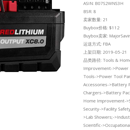
ASIN: B07S2WNS3H
BSR: 8
卖家数量: 21
Buybox价格: $112
Buybox卖家: MajorSavi
运送方式: FBA
上架日期: 2019-05-21
品类路径: Tools & Hom
Improvement->Power 
Tools->Power Tool Par
Accessories->Battery 
Chargers->Battery Pac
Home Improvement->S
Security->Facility Safe
>Lab Showers;->Industr
Scientific->Occupationa