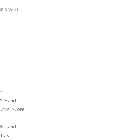
 8-Volt Li-
e
& Hand
rills->Core
& Hand
ts &