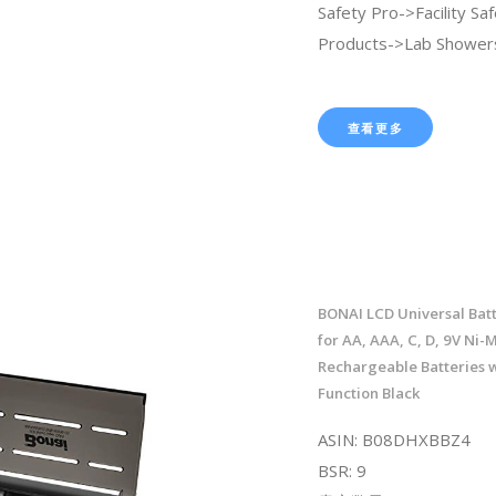
Safety Pro->Facility Sa
Products->Lab Shower
查看更多
BONAI LCD Universal Bat
for AA, AAA, C, D, 9V Ni-
Rechargeable Batteries 
Function Black
ASIN: B08DHXBBZ4
BSR: 9