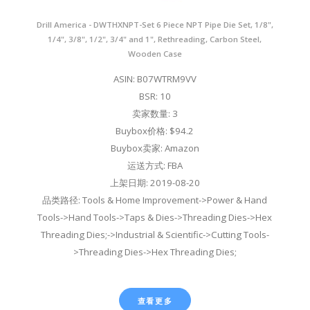
Drill America - DWTHXNPT-Set 6 Piece NPT Pipe Die Set, 1/8",
1/4", 3/8", 1/2", 3/4" and 1", Rethreading, Carbon Steel,
Wooden Case
ASIN: B07WTRM9VV
BSR: 10
卖家数量: 3
Buybox价格: $94.2
Buybox卖家: Amazon
运送方式: FBA
上架日期: 2019-08-20
品类路径: Tools & Home Improvement->Power & Hand
Tools->Hand Tools->Taps & Dies->Threading Dies->Hex
Threading Dies;->Industrial & Scientific->Cutting Tools-
>Threading Dies->Hex Threading Dies;
查看更多