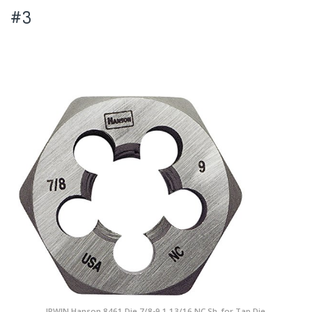
#3
IRWIN Hanson 8461 Die 7/8-9 1 13/16 NC Sh, for Tap Die