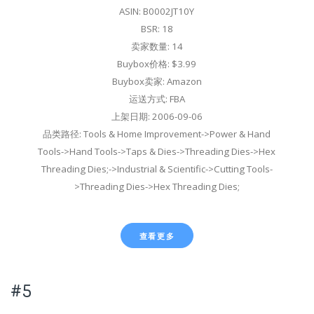
ASIN: B0002JT10Y
BSR: 18
卖家数量: 14
Buybox价格: $3.99
Buybox卖家: Amazon
运送方式: FBA
上架日期: 2006-09-06
品类路径: Tools & Home Improvement->Power & Hand
Tools->Hand Tools->Taps & Dies->Threading Dies->Hex
Threading Dies;->Industrial & Scientific->Cutting Tools-
>Threading Dies->Hex Threading Dies;
查看更多
#5