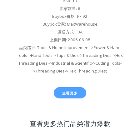
BSR: 19
卖家数量: 6
Buybox价格: $7.92
Buybox卖家: MaxWarehouse
运送方式: FBA
上架日期: 2006-06-08
品类路径: Tools & Home Improvement->Power & Hand
Tools->Hand Tools->Taps & Dies->Threading Dies->Hex
Threading Dies;->Industrial & Scientific->Cutting Tools-
>Threading Dies->Hex Threading Dies;
查看更多
查看更多热门品类潜力爆款