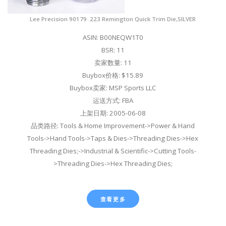
Lee Precision 90179 .223 Remington Quick Trim Die,SILVER
ASIN: B00NEQW1T0
BSR: 11
卖家数量: 11
Buybox价格: $15.89
Buybox卖家: MSP Sports LLC
运送方式: FBA
上架日期: 2005-06-08
品类路径: Tools & Home Improvement->Power & Hand
Tools->Hand Tools->Taps & Dies->Threading Dies->Hex
Threading Dies;->Industrial & Scientific->Cutting Tools-
>Threading Dies->Hex Threading Dies;
查看更多