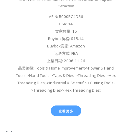
Extraction
ASIN: B000PC4D56
BSR: 14
卖家数量: 15
Buybox价格: $15.14
Buybox卖家: Amazon
运送方式: FBA
上架日期: 2006-11-26
品类路径: Tools & Home Improvement->Power & Hand
Tools->Hand Tools->Taps & Dies->Threading Dies->Hex
Threading Dies;->Industrial & Scientific->Cutting Tools-
>Threading Dies->Hex Threading Dies;
查看更多