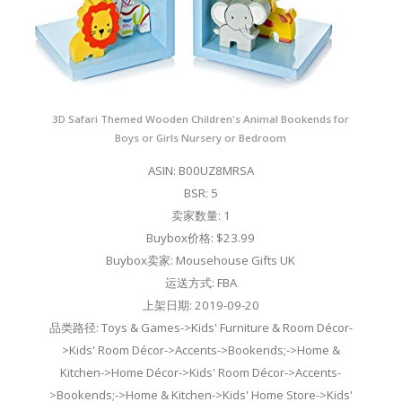
3D Safari Themed Wooden Children's Animal Bookends for
Boys or Girls Nursery or Bedroom
ASIN: B00UZ8MRSA
BSR: 5
卖家数量: 1
Buybox价格: $23.99
Buybox卖家: Mousehouse Gifts UK
运送方式: FBA
上架日期: 2019-09-20
品类路径: Toys & Games->Kids' Furniture & Room Décor-
>Kids' Room Décor->Accents->Bookends;->Home &
Kitchen->Home Décor->Kids' Room Décor->Accents-
>Bookends;->Home & Kitchen->Kids' Home Store->Kids'