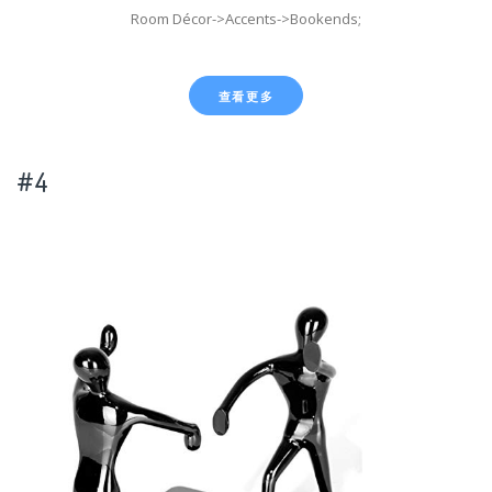
Room Décor->Accents->Bookends;
查看更多
#4