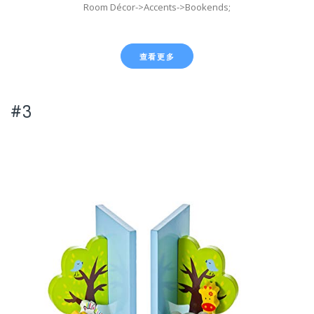
Room Décor->Accents->Bookends;
查看更多
#3