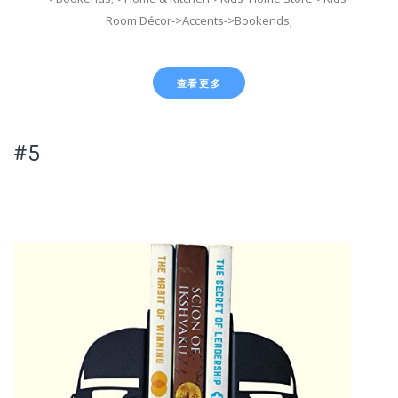
Room Décor->Accents->Bookends;
查看更多
#5