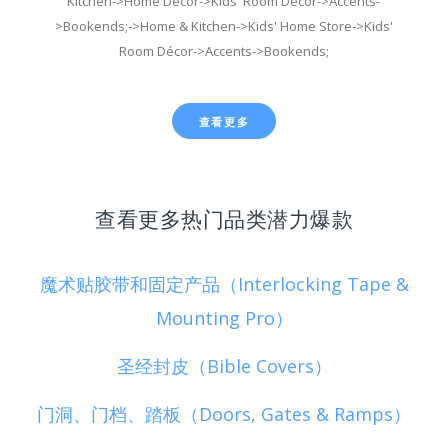
Kitchen->Home Décor->Kids' Room Décor->Accents-
>Bookends;->Home & Kitchen->Kids' Home Store->Kids'
Room Décor->Accents->Bookends;
查看更多
查看更多热门品类潜力爆款
魔术贴胶带和固定产品（Interlocking Tape &
Mounting Pro）
圣经封皮（Bible Covers）
门洞、门档、踏板（Doors, Gates & Ramps）