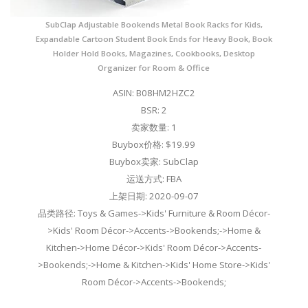
SubClap Adjustable Bookends Metal Book Racks for Kids,
Expandable Cartoon Student Book Ends for Heavy Book, Book
Holder Hold Books, Magazines, Cookbooks, Desktop
Organizer for Room & Office
ASIN: B08HM2HZC2
BSR: 2
卖家数量: 1
Buybox价格: $19.99
Buybox卖家: SubClap
运送方式: FBA
上架日期: 2020-09-07
品类路径: Toys & Games->Kids' Furniture & Room Décor-
>Kids' Room Décor->Accents->Bookends;->Home &
Kitchen->Home Décor->Kids' Room Décor->Accents-
>Bookends;->Home & Kitchen->Kids' Home Store->Kids'
Room Décor->Accents->Bookends;