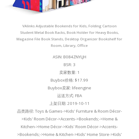
VAlinks Adjustable Bookends for Kids, Folding Cartoon
Student Metal Book Racks, Book Holder for Heavy Books,
Magazine File Book Stands, Desktop Organizer Bookshelf for
Room, Library, Office
ASIN: B084ZNYLJH
BSR: 3
卖家数量: 1
Buybox价格: $17.99
Buybox卖家: lifeengine
运送方式: FBA
上架日期: 2019-10-11
品类路径: Toys & Games->Kids' Furniture & Room Décor-
>Kids' Room Décor->Accents->Bookends;->Home &
Kitchen->Home Décor->Kids' Room Décor->Accents-
>Bookends;->Home & Kitchen->Kids' Home Store->Kids'