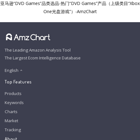
亚马逊“DVD Games”品类选品-热门“DVD Games”产品（上级类目“Xbox
One光盘游戏”）-AmzChart
The Leading Amazon Analysis Tool
The Largest Ecom Intelligence Database
English
Top Features
Products
Keywords
Charts
Market
Tracking
About