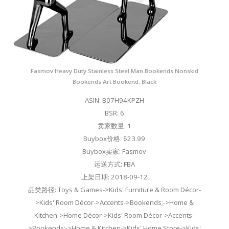
Fasmov Heavy Duty Stainless Steel Man Bookends Nonskid
Bookends Art Bookend, Black
ASIN: B07H94KPZH
BSR: 6
卖家数量: 1
Buybox价格: $23.99
Buybox卖家: Fasmov
运送方式: FBA
上架日期: 2018-09-12
品类路径: Toys & Games->Kids' Furniture & Room Décor-
>Kids' Room Décor->Accents->Bookends;->Home &
Kitchen->Home Décor->Kids' Room Décor->Accents-
>Bookends;->Home & Kitchen->Kids' Home Store->Kids'