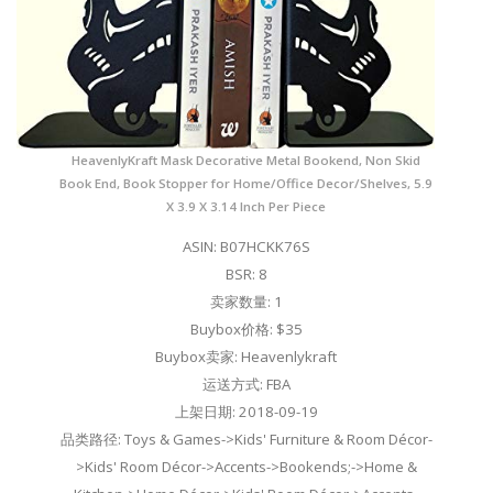
HeavenlyKraft Mask Decorative Metal Bookend, Non Skid
Book End, Book Stopper for Home/Office Decor/Shelves, 5.9
X 3.9 X 3.14 Inch Per Piece
ASIN: B07HCKK76S
BSR: 8
卖家数量: 1
Buybox价格: $35
Buybox卖家: Heavenlykraft
运送方式: FBA
上架日期: 2018-09-19
品类路径: Toys & Games->Kids' Furniture & Room Décor-
>Kids' Room Décor->Accents->Bookends;->Home &