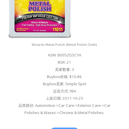
Wizards Metal Polish (Metal Polish Cloth)
ASIN: B005ZGSCYA
BSR: 21
卖家数量: 3
Buybox价格: $10.86
Buybox卖家: Simple Spot
运送方式: FBA
上架日期: 2011-10-25
品类路径: Automotive->Car Care->Exterior Care->Car
Polishes & Waxes->Chrome & Metal Polishes;