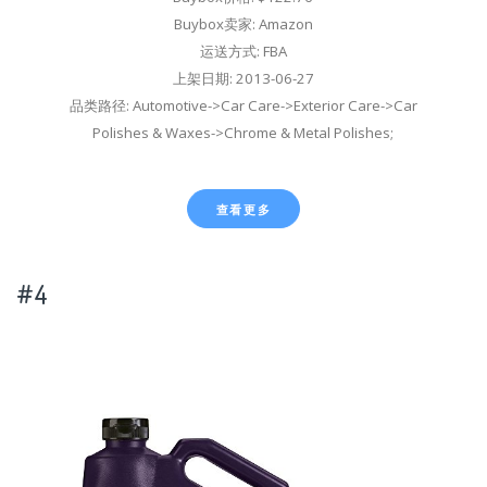
Buybox卖家: Amazon
运送方式: FBA
上架日期: 2013-06-27
品类路径: Automotive->Car Care->Exterior Care->Car
Polishes & Waxes->Chrome & Metal Polishes;
查看更多
#4