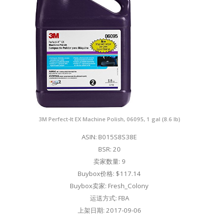
3M Perfect-It EX Machine Polish, 06095, 1 gal (8.6 lb)
ASIN: B015S8S38E
BSR: 20
卖家数量: 9
Buybox价格: $117.14
Buybox卖家: Fresh_Colony
运送方式: FBA
上架日期: 2017-09-06