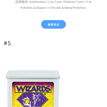
品类路径: Automotive->Car Care->Exterior Care->Car
Polishes & Waxes->Chrome & Metal Polishes;
查看更多
#5