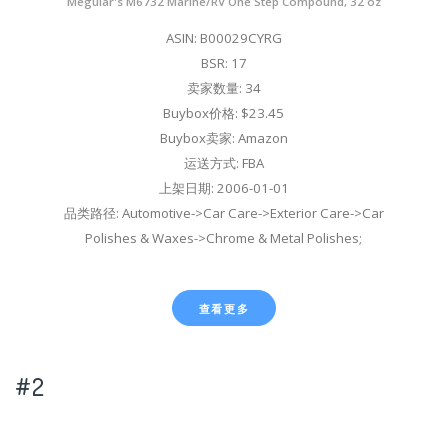
Meguiar's M6732 Marine/RV One Step Compound, 32 oz
ASIN: B00029CYRG
BSR: 17
卖家数量: 34
Buybox价格: $23.45
Buybox卖家: Amazon
运送方式: FBA
上架日期: 2006-01-01
品类路径: Automotive->Car Care->Exterior Care->Car
Polishes & Waxes->Chrome & Metal Polishes;
查看更多
#2