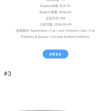
Buybox价格: $28.76
Buybox卖家: Amazon
运送方式: FBA
上架日期: 2008-06-09
品类路径: Automotive->Car Care->Exterior Care->Car
Polishes & Waxes->Chrome & Metal Polishes;
查看更多
#3