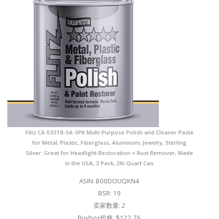
Flitz CA 03518-3A-3PK Multi-Purpose Polish and Cleaner Paste
for Metal, Plastic, Fiberglass, Aluminum, Jewelry, Sterling
Silver: Great for Headlight Restoration + Rust Remover, Made
in the USA, 3 Pack, 2lb Quart Can
ASIN: B00DOUQKN4
BSR: 19
卖家数量: 2
Buybox价格: $122.76