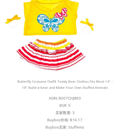
Butterfly Costume Outfit Teddy Bear Clothes Fits Most 14" -
18" Build-a-bear and Make Your Own Stuffed Animals
ASIN: B007QVJ8E0
BSR: 5
卖家数量: 3
Buybox价格: $16.17
Buybox卖家: Stuffems