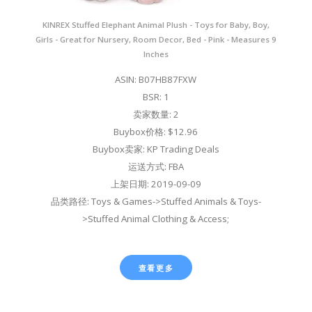
KINREX Stuffed Elephant Animal Plush - Toys for Baby, Boy,
Girls - Great for Nursery, Room Decor, Bed - Pink - Measures 9
Inches
ASIN: B07HB87FXW
BSR: 1
卖家数量: 2
Buybox价格: $12.96
Buybox卖家: KP Trading Deals
运送方式: FBA
上架日期: 2019-09-09
品类路径: Toys & Games->Stuffed Animals & Toys-
>Stuffed Animal Clothing & Access;
查看更多