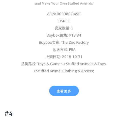
and Make Your Own Stuffed Animals
ASIN: B00380O49C
BSR: 3
卖家数量: 3
Buybox价格: $13.84
Buybox卖家: The Zoo Factory
运送方式: FBA
上架日期: 2018-10-31
品类路径: Toys & Games->Stuffed Animals & Toys-
>Stuffed Animal Clothing & Access;
查看更多
#4