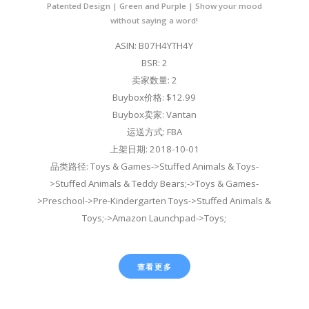
Patented Design | Green and Purple | Show your mood
without saying a word!
ASIN: B07H4YTH4Y
BSR: 2
卖家数量: 2
Buybox价格: $12.99
Buybox卖家: Vantan
运送方式: FBA
上架日期: 2018-10-01
品类路径: Toys & Games->Stuffed Animals & Toys-
>Stuffed Animals & Teddy Bears;->Toys & Games-
>Preschool->Pre-Kindergarten Toys->Stuffed Animals &
Toys;->Amazon Launchpad->Toys;
查看更多