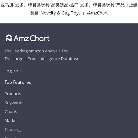
亚马逊“发条、弹簧类玩具”品类选品-热门“发条、弹簧类玩具”产品（上级
类目“Novelty & Gag Toys”）-AmzChart
The Leading Amazon Analysis Tool
The Largest Ecom Intelligence Database
English
Top Features
Products
Keywords
Charts
Market
Tracking