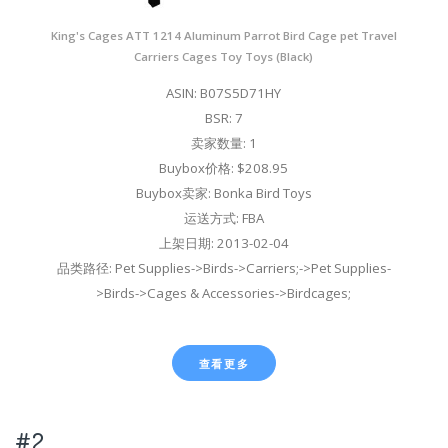
King's Cages ATT 1214 Aluminum Parrot Bird Cage pet Travel
Carriers Cages Toy Toys (Black)
ASIN: B07S5D71HY
BSR: 7
卖家数量: 1
Buybox价格: $208.95
Buybox卖家: Bonka Bird Toys
运送方式: FBA
上架日期: 2013-02-04
品类路径: Pet Supplies->Birds->Carriers;->Pet Supplies-
>Birds->Cages & Accessories->Birdcages;
查看更多
#2