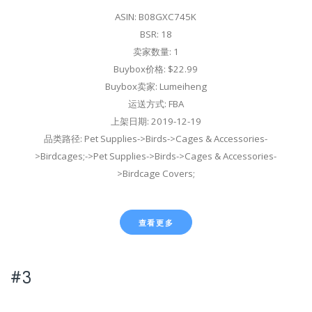
ASIN: B08GXC745K
BSR: 18
卖家数量: 1
Buybox价格: $22.99
Buybox卖家: Lumeiheng
运送方式: FBA
上架日期: 2019-12-19
品类路径: Pet Supplies->Birds->Cages & Accessories-
>Birdcages;->Pet Supplies->Birds->Cages & Accessories-
>Birdcage Covers;
查看更多
#3