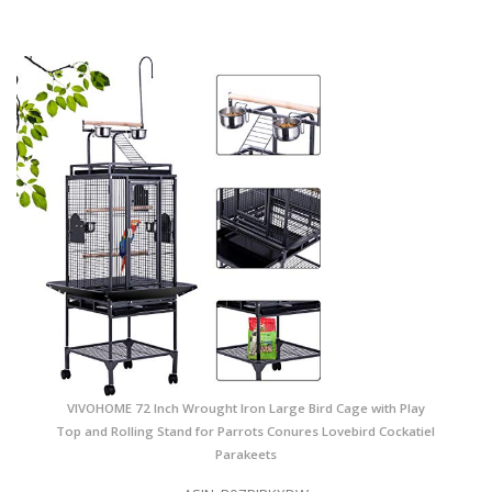
VIVOHOME 72 Inch Wrought Iron Large Bird Cage with Play
Top and Rolling Stand for Parrots Conures Lovebird Cockatiel
Parakeets