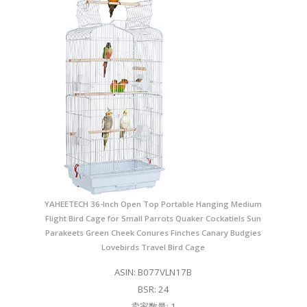
YAHEETECH 36-Inch Open Top Portable Hanging Medium
Flight Bird Cage for Small Parrots Quaker Cockatiels Sun
Parakeets Green Cheek Conures Finches Canary Budgies
Lovebirds Travel Bird Cage
ASIN: B077VLN17B
BSR: 24
卖家数量: 1