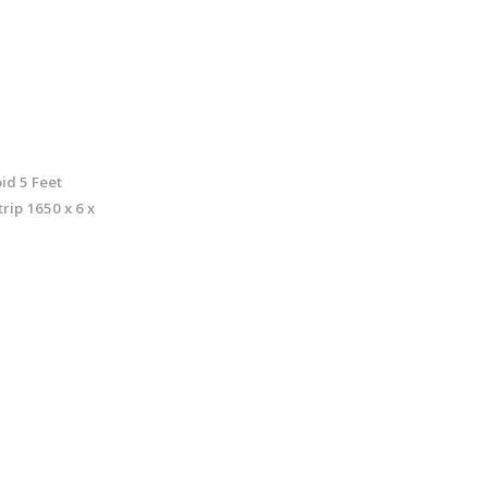
oid 5 Feet
rip 1650 x 6 x