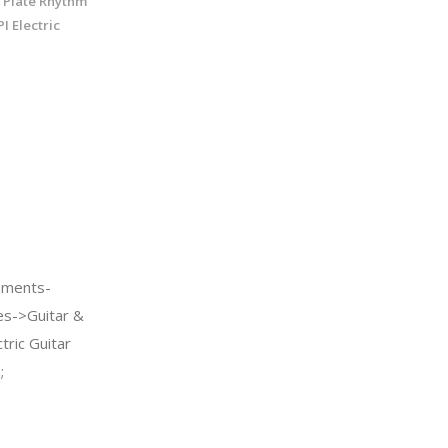
 Plate Rhythm
I Electric
uments-
es->Guitar &
tric Guitar
;