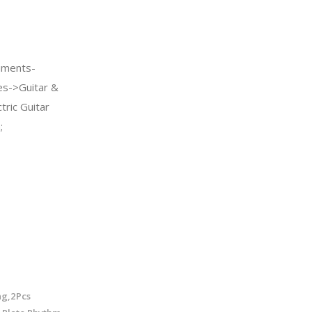
uments-
es->Guitar &
tric Guitar
;
ng,2Pcs