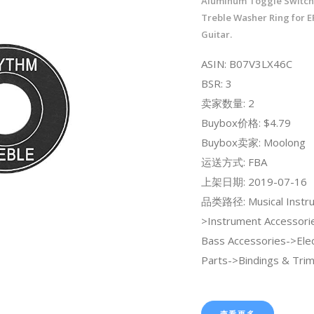
Aluminum Toggle Switch
Treble Washer Ring for EP
Guitar.
ASIN: B07V3LX46C
BSR: 3
卖家数量: 2
Buybox价格: $4.79
Buybox卖家: Moolong
运送方式: FBA
上架日期: 2019-07-16
品类路径: Musical Instr
>Instrument Accessori
Bass Accessories->Elec
Parts->Bindings & Trim
查看更多