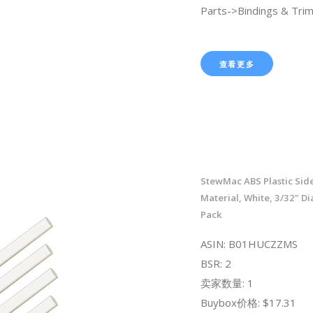
Parts->Bindings & Trim
查看更多
StewMac ABS Plastic Sid
Material, White, 3/32" Di
Pack
ASIN: B01HUCZZMS
BSR: 2
卖家数量: 1
Buybox价格: $17.31