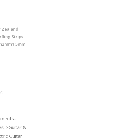
w Zealand
fling Strips
0mm2mm1.5mm
c
uments-
es->Guitar &
tric Guitar