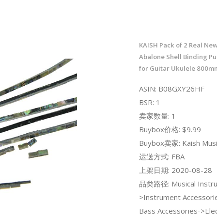
KAISH Pack of 2 Real Ne
Abalone Shell Binding Pur
for Guitar Ukulele 80
ASIN: B08GXY26HF
BSR: 1
卖家数量: 1
Buybox价格: $9.99
Buybox卖家: Kaish Musi
运送方式: FBA
上架日期: 2020-08-28
品类路径: Musical Instr
>Instrument Accessori
Bass Accessories->Elec