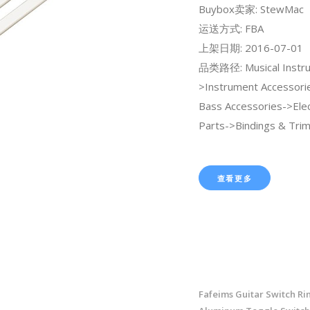
Buybox卖家: StewMac
运送方式: FBA
上架日期: 2016-07-01
品类路径: Musical Instr
>Instrument Accessori
Bass Accessories->Elec
Parts->Bindings & Trim
查看更多
Fafeims Guitar Switch Ri