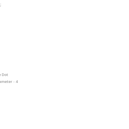
;
e Dot
ameter - 4