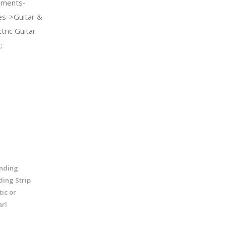
uments-
es->Guitar &
tric Guitar
;
inding
ding Strip
ic or
arl