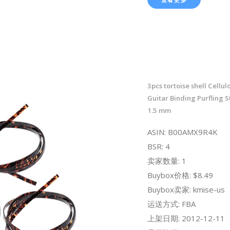
3pcs tortoise shell Cellul
Guitar Binding Purfling St
1.5 mm
ASIN: B00AMX9R4K
BSR: 4
卖家数量: 1
Buybox价格: $8.49
Buybox卖家: kmise-us
运送方式: FBA
上架日期: 2012-12-11