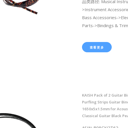
品类路径: Musical Instr
>Instrument Accessori
Bass Accessories->Elec
Parts->Bindings & Trim
查看更多
KAISH Pack of 2 Guitar B
Purfling Strips Guitar Bin
1650x5x1.5mm for Acoust
Classical Guitar Black Pe
ASIN: B08CXJ2T62