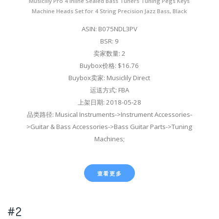
Musiclily Pro 4 Inline Sealed Bass Tuners Tuning Pegs Keys
Machine Heads Set for 4 String Precision Jazz Bass, Black
ASIN: B075NDL3PV
BSR: 9
卖家数量: 2
Buybox价格: $16.76
Buybox卖家: Musiclily Direct
运送方式: FBA
上架日期: 2018-05-28
品类路径: Musical Instruments->Instrument Accessories-
>Guitar & Bass Accessories->Bass Guitar Parts->Tuning
Machines;
查看更多
#2