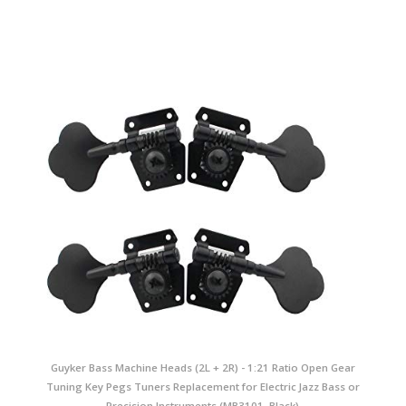
Guyker Bass Machine Heads (2L + 2R) - 1:21 Ratio Open Gear
Tuning Key Pegs Tuners Replacement for Electric Jazz Bass or
Precision Instruments (MB3101, Black)