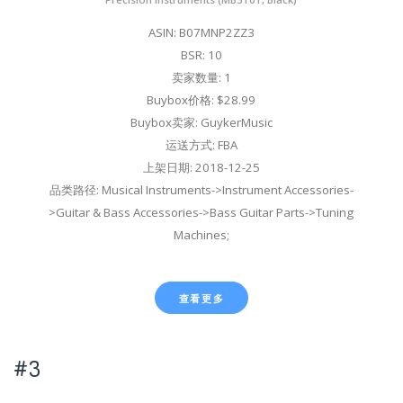
ASIN: B07MNP2ZZ3
BSR: 10
卖家数量: 1
Buybox价格: $28.99
Buybox卖家: GuykerMusic
运送方式: FBA
上架日期: 2018-12-25
品类路径: Musical Instruments->Instrument Accessories-
>Guitar & Bass Accessories->Bass Guitar Parts->Tuning
Machines;
查看更多
#3