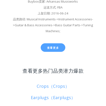
Buybox卖家: Arkansas Musicworks
运送方式: FBA
上架日期: 2016-06-24
品类路径: Musical Instruments->Instrument Accessories-
>Guitar & Bass Accessories->Bass Guitar Parts->Tuning
Machines;
查看更多
查看更多热门品类潜力爆款
Crops（Crops）
Earplugs（Earplugs）