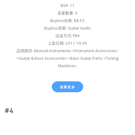
BSR: 11
卖家数量: 5
Buybox价格: $8.53
Buybox卖家: Guitar Audio
运送方式: FBA
上架日期: 2011-10-05
品类路径: Musical Instruments->Instrument Accessories-
>Guitar & Bass Accessories->Bass Guitar Parts->Tuning
Machines;
查看更多
#4