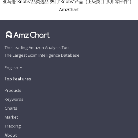
亚马逊“Knobs”品类选品-热门“Knobs”产品（上级类目“贝斯零部件”）-
AmzChart
The Leading Amazon Analysis Tool
The Largest Ecom Intelligence Database
English
Top Features
Products
Keywords
Charts
Market
Tracking
About