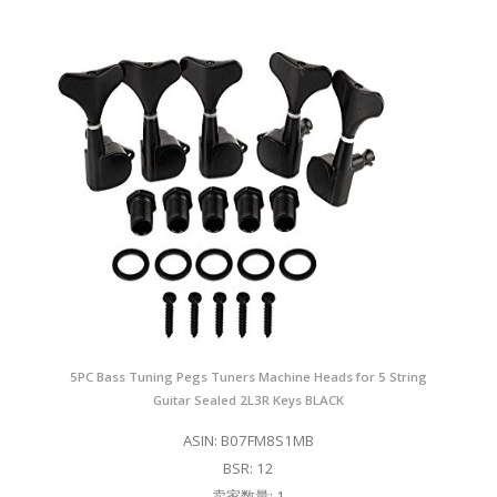
5PC Bass Tuning Pegs Tuners Machine Heads for 5 String
Guitar Sealed 2L3R Keys BLACK
ASIN: B07FM8S1MB
BSR: 12
卖家数量: 1