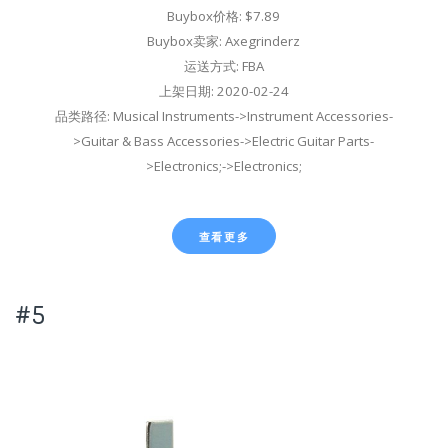
Buybox价格: $7.89
Buybox卖家: Axegrinderz
运送方式: FBA
上架日期: 2020-02-24
品类路径: Musical Instruments->Instrument Accessories-
>Guitar & Bass Accessories->Electric Guitar Parts-
>Electronics;->Electronics;
查看更多
#5