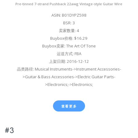
Pre-tinned 7-strand Pushback 22awg Vintage-style Guitar Wire
ASIN: B01DYPZ598
BSR: 3
卖家数量: 4
Buybox价格: $16.29
Buybox卖家: The Art Of Tone
运送方式: FBA
上架日期: 2016-12-12
品类路径: Musical Instruments->Instrument Accessories-
>Guitar & Bass Accessories->Electric Guitar Parts-
>Electronics;->Electronics;
查看更多
#3