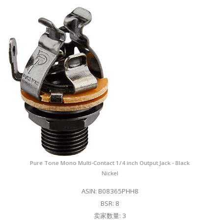
Pure Tone Mono Multi-Contact 1/4 inch Output Jack - Black
Nickel
ASIN: B08365PHH8
BSR: 8
卖家数量: 3