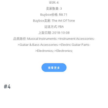
BSR: 4
卖家数量: 3
Buybox价格: $8.71
Buybox卖家: The Art Of Tone
运送方式: FBA
上架日期: 2018-10-08
品类路径: Musical Instruments->Instrument Accessories-
>Guitar & Bass Accessories->Electric Guitar Parts-
>Electronics;->Electronics;
查看更多
#4