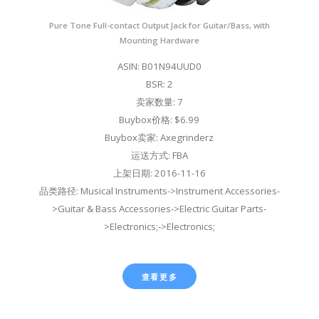
Pure Tone Full-contact Output Jack for Guitar/Bass, with
Mounting Hardware
ASIN: B01N94UUD0
BSR: 2
卖家数量: 7
Buybox价格: $6.99
Buybox卖家: Axegrinderz
运送方式: FBA
上架日期: 2016-11-16
品类路径: Musical Instruments->Instrument Accessories-
>Guitar & Bass Accessories->Electric Guitar Parts-
>Electronics;->Electronics;
查看更多