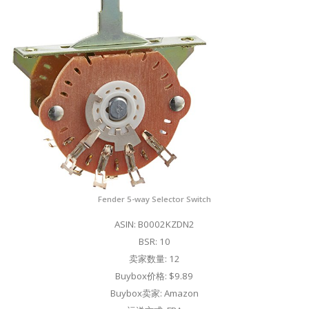
Fender 5-way Selector Switch
ASIN: B0002KZDN2
BSR: 10
卖家数量: 12
Buybox价格: $9.89
Buybox卖家: Amazon