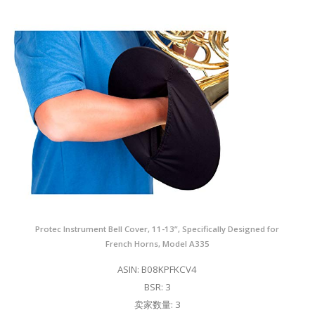
Protec Instrument Bell Cover, 11-13”, Specifically Designed for
French Horns, Model A335
ASIN: B08KPFKCV4
BSR: 3
卖家数量: 3