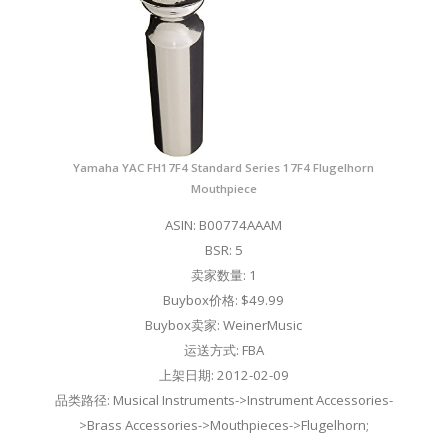
Yamaha YAC FH17F4 Standard Series 17F4 Flugelhorn
Mouthpiece
ASIN: B00774AAAM
BSR: 5
卖家数量: 1
Buybox价格: $49.99
Buybox卖家: WeinerMusic
运送方式: FBA
上架日期: 2012-02-09
品类路径: Musical Instruments->Instrument Accessories-
>Brass Accessories->Mouthpieces->Flugelhorn;