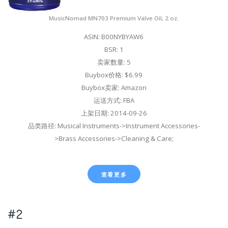
MusicNomad MN703 Premium Valve Oil, 2 oz.
ASIN: B00NYBYAW6
BSR: 1
卖家数量: 5
Buybox价格: $6.99
Buybox卖家: Amazon
运送方式: FBA
上架日期: 2014-09-26
品类路径: Musical Instruments->Instrument Accessories-
>Brass Accessories->Cleaning & Care;
查看更多
#2