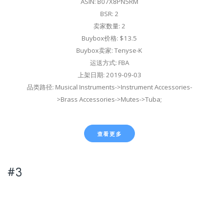
ASIN: B07X8PN5RM
BSR: 2
卖家数量: 2
Buybox价格: $13.5
Buybox卖家: Tenyse-K
运送方式: FBA
上架日期: 2019-09-03
品类路径: Musical Instruments->Instrument Accessories-
>Brass Accessories->Mutes->Tuba;
查看更多
#3