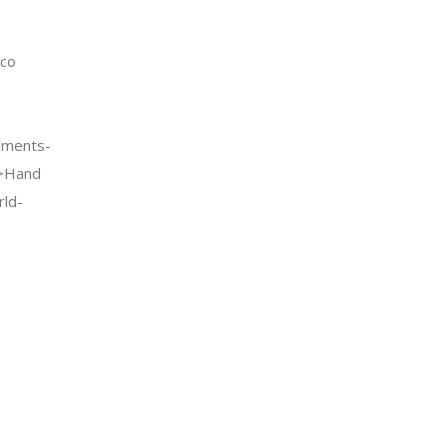
co
uments-
->Hand
rld-