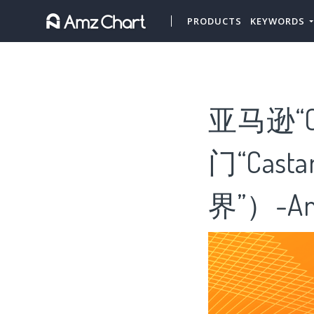
PRODUCTS
KEYWORDS
亚马逊“C
门“Cas
界”）-Am