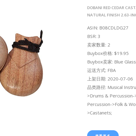
DOBANI RED CEDAR CAST
NATURAL FINISH 2.63-INC
ASIN: B08CDLDG27
BSR: 3
卖家数量: 2
Buybox价格: $19.95
Buybox卖家: Blue Glass
运送方式: FBA
上架日期: 2020-07-06
品类路径: Musical Instr
>Drums & Percussion
Percussion->Folk & Wo
>Castanets;
查看更多