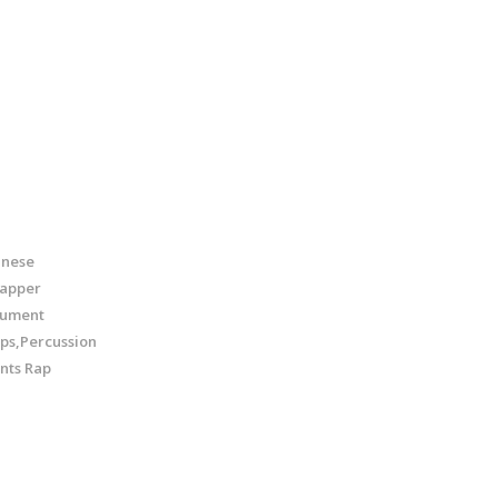
inese
lapper
rument
ps,Percussion
nts Rap