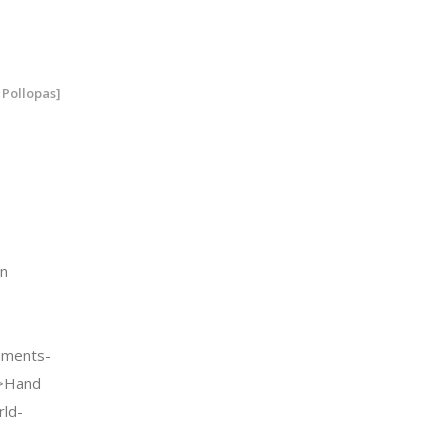
 Pollopas]
n
uments-
->Hand
rld-