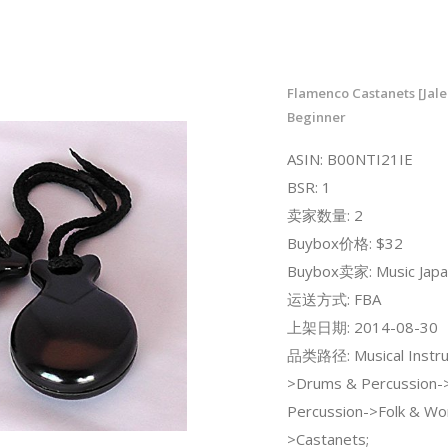
Flamenco Castanets [Jale
Beginner
ASIN: B00NTI21IE
BSR: 1
卖家数量: 2
Buybox价格: $32
Buybox卖家: Music Japa
运送方式: FBA
上架日期: 2014-08-30
品类路径: Musical Instr
>Drums & Percussion
Percussion->Folk & Wo
>Castanets;