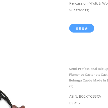
Percussion->Folk & Wo
>Castanets;
查看更多
Semi-Professional Jale S
Flamenco Castanets Cast
Bubinga Caoba Made In 
(5)
ASIN: B06XTCB3CV
BSR: 5