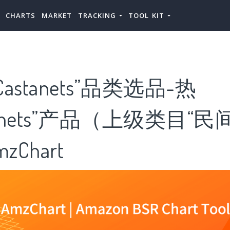
CHARTS
MARKET
TRACKING
TOOL KIT
astanets”品类选品-热
tanets”产品（上级类目“
zChart