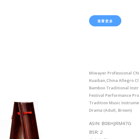
查看更多
Miwayer Professional Ch
Kuaiban,China Allegro C
Bamboo Traditional Inst
Festival Performance Pro
Tradition Music Instrume
Drama (Adult, Brown)
ASIN: B08HJRM47G
BSR: 2