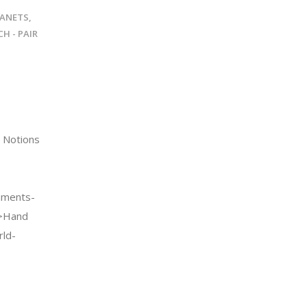
ANETS,
H - PAIR
 Notions
uments-
->Hand
rld-