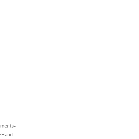
uments-
->Hand