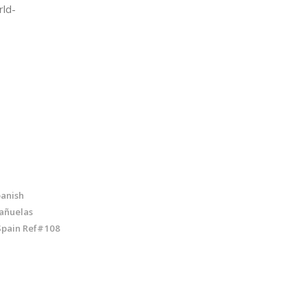
rld-
panish
añuelas
Spain Ref#108