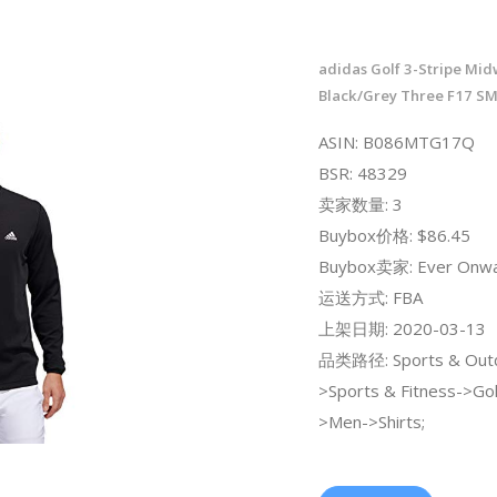
adidas Golf 3-Stripe Mid
Black/Grey Three F17 S
ASIN: B086MTG17Q
BSR: 48329
卖家数量: 3
Buybox价格: $86.45
Buybox卖家: Ever Onwa
运送方式: FBA
上架日期: 2020-03-13
品类路径: Sports & Out
>Sports & Fitness->Gol
>Men->Shirts;