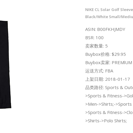
NIKE CL Solar Golf Sleev
Black/White Small/Medi
ASIN: B00FKHJMDY
BSR: 100
卖家数量: 5
Buybox价格: $29.95
Buybox卖家: PREMlUM
运送方式: FBA
上架日期: 2018-01-17
品类路径: Sports & Out
>Sports & Fitness->Gol
>Men->Shirts;->Sports
>Sports & Fitness->Cl
>Shirts->Polo Shirts;