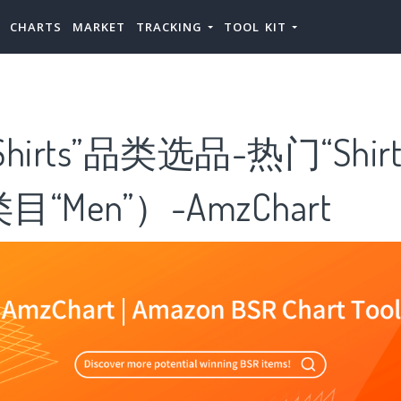
CHARTS
MARKET
TRACKING
TOOL KIT
hirts”品类选品-热门“Shir
“Men”）-AmzChart