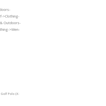
doors-
f->Clothing-
 & Outdoors-
othing->Men-
 Golf Polo (X-