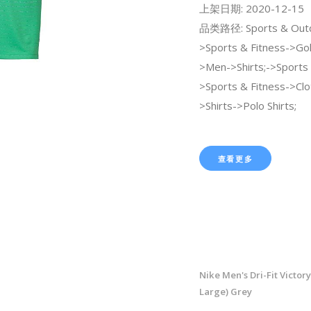
上架日期: 2020-12-15
品类路径: Sports & Out
>Sports & Fitness->Gol
>Men->Shirts;->Sports
>Sports & Fitness->Cl
>Shirts->Polo Shirts;
查看更多
Nike Men's Dri-Fit Victory
Large) Grey