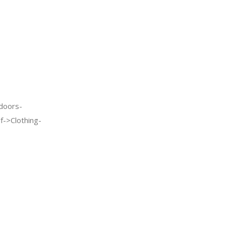
doors-
f->Clothing-