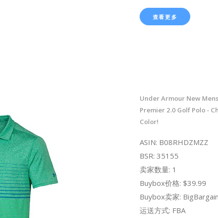
查看更多
Under Armour New Mens 
Premier 2.0 Golf Polo - C
Color!
ASIN: B08RHDZMZZ
BSR: 35155
卖家数量: 1
Buybox价格: $39.99
Buybox卖家: BigBargain
运送方式: FBA