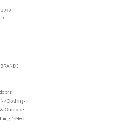
e 2019
um
 BRANDS
doors-
f->Clothing-
 & Outdoors-
othing->Men-