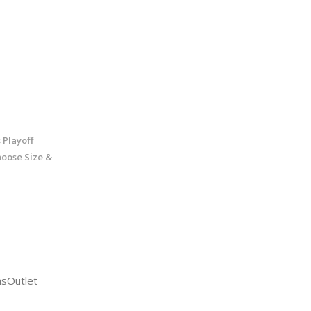
Playoff
hoose Size &
sOutlet