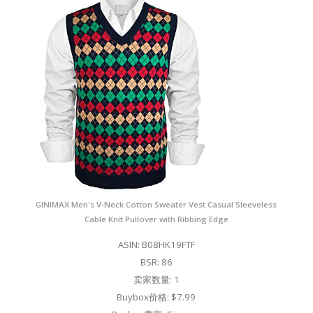
GINIMAX Men's V-Neck Cotton Sweater Vest Casual Sleeveless
Cable Knit Pullover with Ribbing Edge
ASIN: B08HK19FTF
BSR: 86
卖家数量: 1
Buybox价格: $7.99