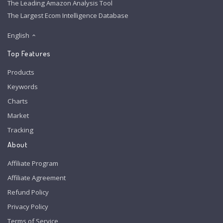
The Leading Amazon Analysis Tool
The Largest Ecom Intelligence Database
English
Top Features
Products
Keywords
Charts
Market
Tracking
About
Affiliate Program
Affiliate Agreement
Refund Policy
Privacy Policy
Terms of Service