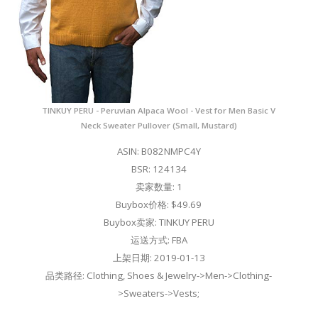
TINKUY PERU - Peruvian Alpaca Wool - Vest for Men Basic V
Neck Sweater Pullover (Small, Mustard)
ASIN: B082NMPC4Y
BSR: 124134
卖家数量: 1
Buybox价格: $49.69
Buybox卖家: TINKUY PERU
运送方式: FBA
上架日期: 2019-01-13
品类路径: Clothing, Shoes & Jewelry->Men->Clothing-
>Sweaters->Vests;