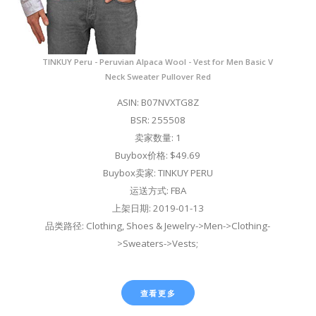
TINKUY Peru - Peruvian Alpaca Wool - Vest for Men Basic V
Neck Sweater Pullover Red
ASIN: B07NVXTG8Z
BSR: 255508
卖家数量: 1
Buybox价格: $49.69
Buybox卖家: TINKUY PERU
运送方式: FBA
上架日期: 2019-01-13
品类路径: Clothing, Shoes & Jewelry->Men->Clothing-
>Sweaters->Vests;
查看更多