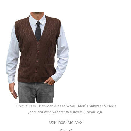
TINKUY Peru - Peruvian Alpaca Wool - Men´s Knitwear V-Neck
Jacquard Vest Sweater Waistcoat (Brown, x_l)
ASIN: B084MCLVVX
BSR: 57