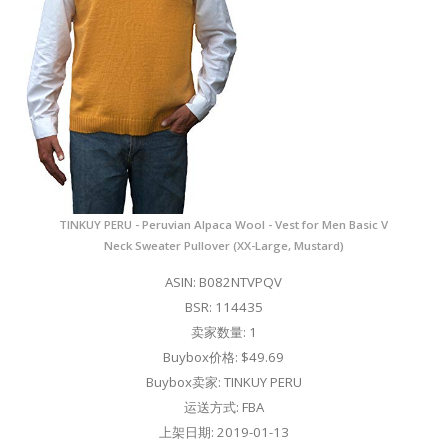
TINKUY PERU - Peruvian Alpaca Wool - Vest for Men Basic V
Neck Sweater Pullover (XX-Large, Mustard)
ASIN: B082NTVPQV
BSR: 114435
卖家数量: 1
Buybox价格: $49.69
Buybox卖家: TINKUY PERU
运送方式: FBA
上架日期: 2019-01-13