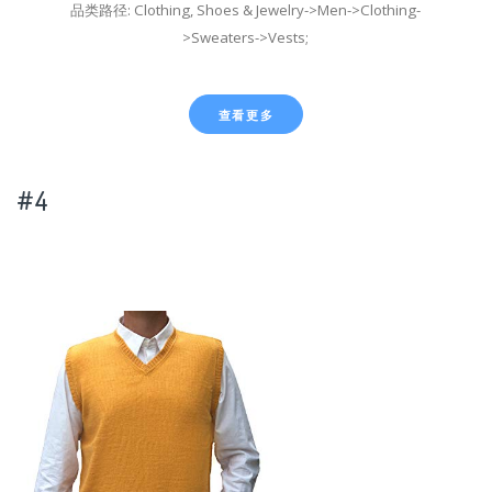
品类路径: Clothing, Shoes & Jewelry->Men->Clothing-
>Sweaters->Vests;
查看更多
#4