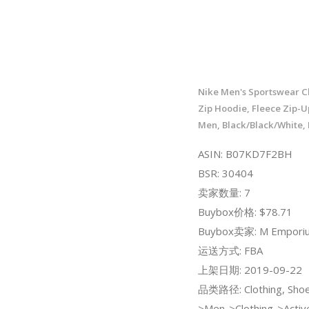
Nike Men's Sportswear Cl
Zip Hoodie, Fleece Zip-
Men, Black/Black/White, 
ASIN: B07KD7F2BH
BSR: 30404
卖家数量: 7
Buybox价格: $78.71
Buybox卖家: M Empori
运送方式: FBA
上架日期: 2019-09-22
品类路径: Clothing, Shoe
>Men->Clothing->Activ