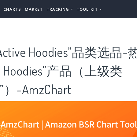
CHARTS
MARKET
TRACKING
TOOL KIT
tive Hoodies”品类选品-
ve Hoodies”产品（上级类
e”）-AmzChart