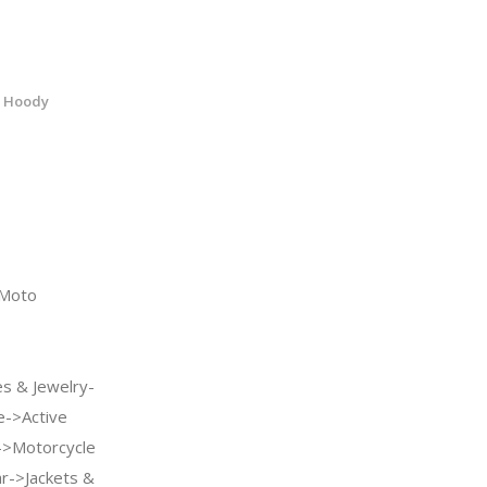
h Hoody
Moto
s & Jewelry-
e->Active
->Motorcycle
r->Jackets &