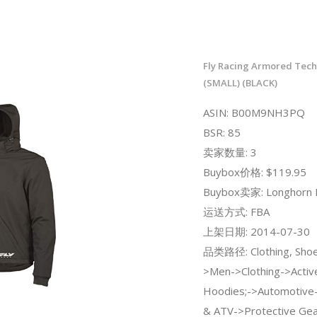
Fly Racing Armored Tec
(SMALL) (BLACK)
ASIN: B00M9NH3PQ
BSR: 85
卖家数量: 3
Buybox价格: $119.95
Buybox卖家: Longhorn 
运送方式: FBA
上架日期: 2014-07-30
品类路径: Clothing, Shoe
>Men->Clothing->Activ
Hoodies;->Automotive
& ATV->Protective Gea