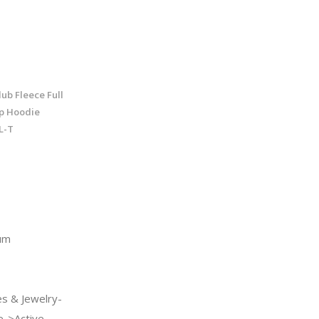
ub Fleece Full
Up Hoodie
L-T
um
s & Jewelry-
e->Active