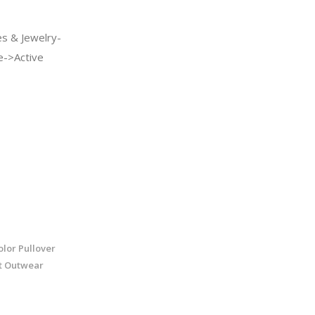
s & Jewelry-
e->Active
lor Pullover
t Outwear