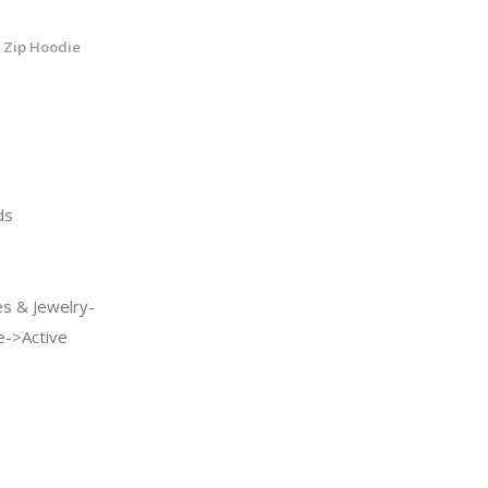
 Zip Hoodie
ds
s & Jewelry-
e->Active