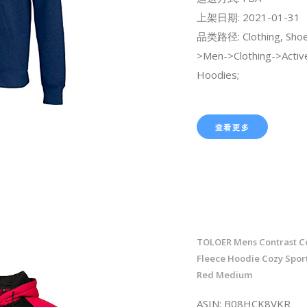
上架日期: 2021-01-31
品类路径: Clothing, Shoe
>Men->Clothing->Activ
Hoodies;
查看更多
TOLOER Mens Contrast Co
Fleece Hoodie Cozy Spor
Red Medium
ASIN: B08HCK8VKR