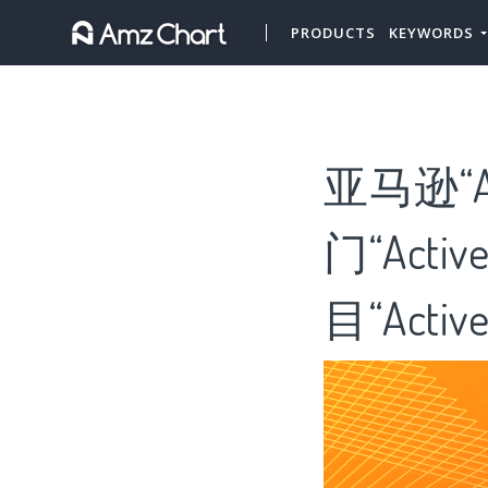
PRODUCTS
KEYWORDS
亚马逊“Ac
门“Acti
目“Activ