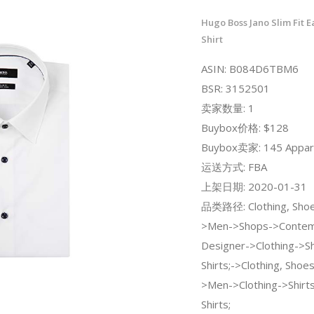
Hugo Boss Jano Slim Fit E
Shirt
ASIN: B084D6TBM6
BSR: 3152501
卖家数量: 1
Buybox价格: $128
Buybox卖家: 145 Appare
运送方式: FBA
上架日期: 2020-01-31
品类路径: Clothing, Shoe
>Men->Shops->Contem
Designer->Clothing->S
Shirts;->Clothing, Shoe
>Men->Clothing->Shirt
Shirts;