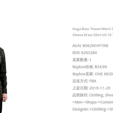
Hugo Boss "Kason Men's 
Sleeve Dress Shirt US 15.
ASIN: B082WHP7RR
BSR: 6263260
卖家数量: 1
Buybox价格: $54.99
Buybox卖家: ONE MOD
运送方式: FBA
上架日期: 2019-11-23
品类路径: Clothing, Shoe
>Men->Shops->Contem
Designer->Clothing->S