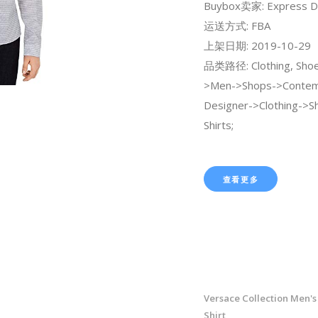
Buybox卖家: Express D
运送方式: FBA
上架日期: 2019-10-29
品类路径: Clothing, Shoe
>Men->Shops->Contem
Designer->Clothing->S
Shirts;
查看更多
Versace Collection Men's 
Shirt