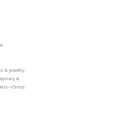
A
s & Jewelry-
porary &
hirts->Dress