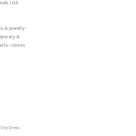
eals USA
s & Jewelry-
porary &
hirts->Dress
City Dress