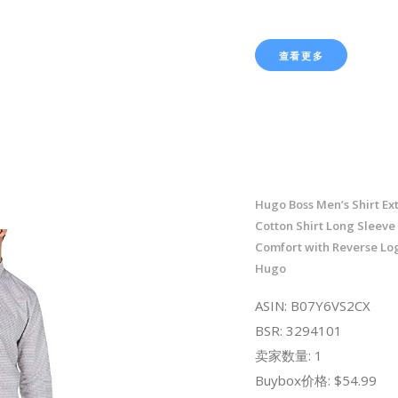
查看更多
Hugo Boss Men’s Shirt Ext
Cotton Shirt Long Sleeve 
Comfort with Reverse Log
Hugo
ASIN: B07Y6VS2CX
BSR: 3294101
卖家数量: 1
Buybox价格: $54.99