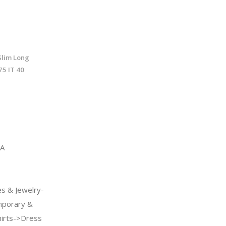
Slim Long
75 IT 40
A
s & Jewelry-
porary &
hirts->Dress