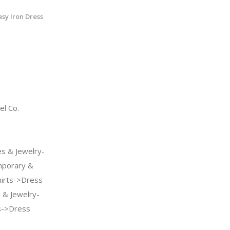
asy Iron Dress
l Co.
s & Jewelry-
porary &
hirts->Dress
s & Jewelry-
s->Dress