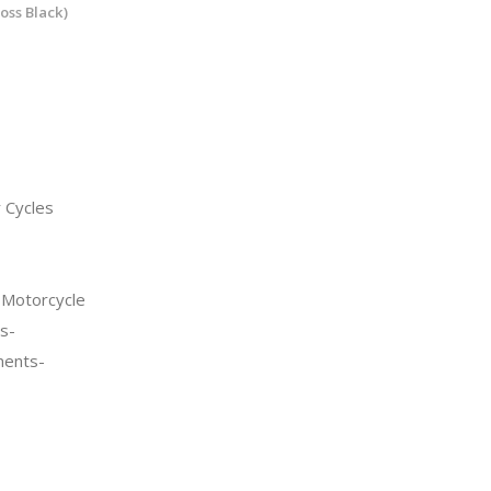
oss Black)
 Cycles
Motorcycle
s-
nents-