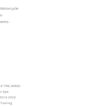
Motorcycle
s-
nents-
/4" PRE-WIRED
r Ape
 2014-2020
 Touring