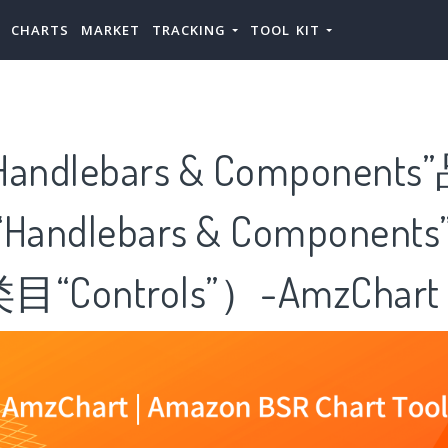
CHARTS
MARKET
TRACKING
TOOL KIT
ndlebars & Component
andlebars & Component
Controls”）-AmzChart