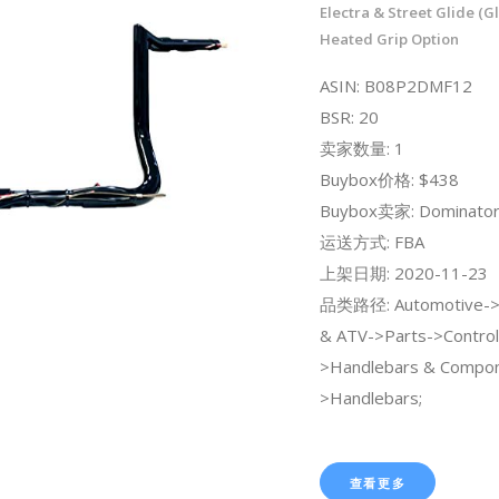
Electra & Street Glide (Gl
Heated Grip Option
ASIN: B08P2DMF12
BSR: 20
卖家数量: 1
Buybox价格: $438
Buybox卖家: Dominator
运送方式: FBA
上架日期: 2020-11-23
品类路径: Automotive->
& ATV->Parts->Control
>Handlebars & Compo
>Handlebars;
查看更多