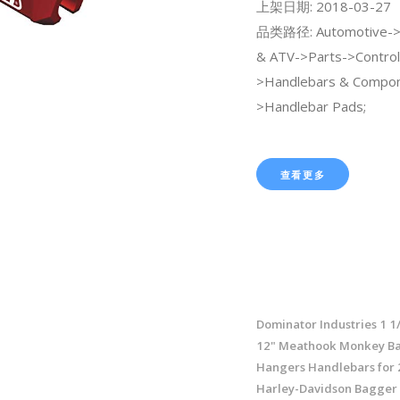
上架日期: 2018-03-27
品类路径: Automotive->
& ATV->Parts->Control
>Handlebars & Compo
>Handlebar Pads;
查看更多
Dominator Industries 1 1
12" Meathook Monkey Ba
Hangers Handlebars for
Harley-Davidson Bagger