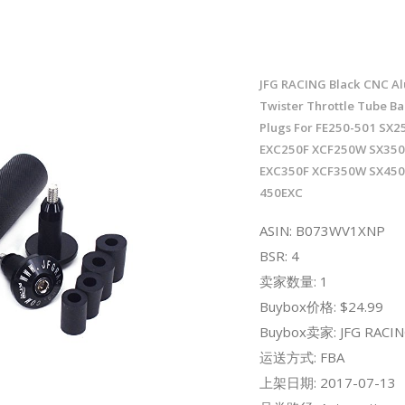
JFG RACING Black CNC Al
Twister Throttle Tube Ba
Plugs For FE250-501 SX2
EXC250F XCF250W SX350
EXC350F XCF350W SX450
450EXC
ASIN: B073WV1XNP
BSR: 4
卖家数量: 1
Buybox价格: $24.99
Buybox卖家: JFG RACI
运送方式: FBA
上架日期: 2017-07-13