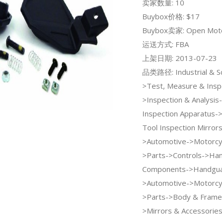
卖家数量: 10
Buybox价格: $17
Buybox卖家: Open Mot
运送方式: FBA
上架日期: 2013-07-23
品类路径: Industrial & Sci
>Test, Measure & Insp
>Inspection & Analysis
Inspection Apparatus-
Tool Inspection Mirrors
>Automotive->Motorcy
>Parts->Controls->Han
Components->Handgua
>Automotive->Motorcy
>Parts->Body & Frame
>Mirrors & Accessories