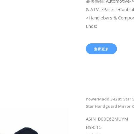
品类路径: Automotive->
& ATV->Parts->Control
>Handlebars & Compo
Ends;
查看更多
PowerMadd 34289 Star Se
Star Handguard Mirror K
ASIN: B00E62MUYM
BSR: 15