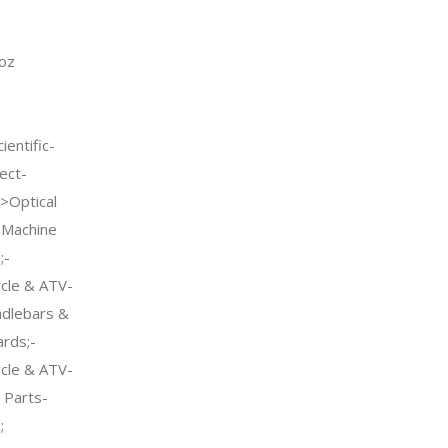
oz
entific-
ect-
->Optical
>Machine
;-
cle & ATV-
dlebars &
rds;-
cle & ATV-
 Parts-
;