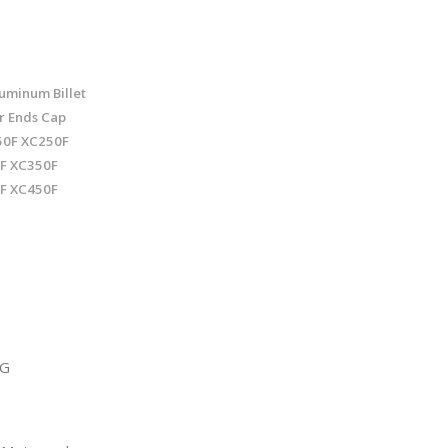
uminum Billet
r Ends Cap
50F XC250F
F XC350F
F XC450F
NG