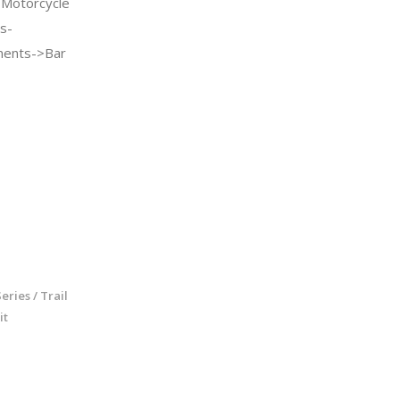
Motorcycle
s-
nents->Bar
ries / Trail
it