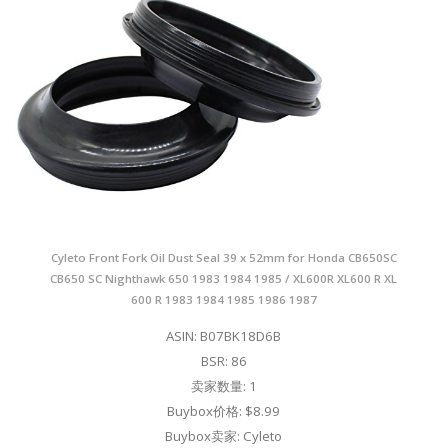
Cyleto Front Fork Oil Dust Seal 39 x 52mm for Honda CB650SC
CB650 SC Nighthawk 650 1983 1984 1985 / XL600R XL600 R XL
600 R 1983 1984 1985 1986 1987
ASIN: B07BK18D6B
BSR: 86
卖家数量: 1
Buybox价格: $8.99
Buybox卖家: Cyleto