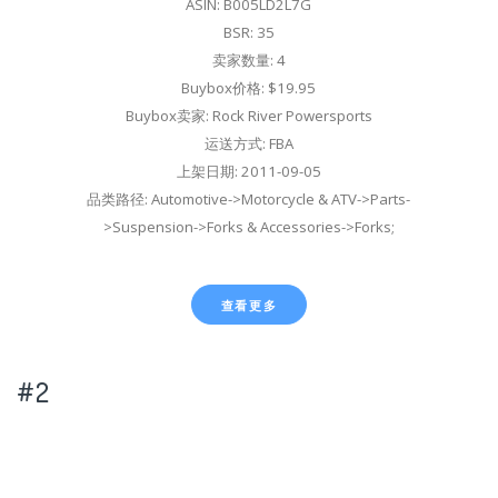
ASIN: B005LD2L7G
BSR: 35
卖家数量: 4
Buybox价格: $19.95
Buybox卖家: Rock River Powersports
运送方式: FBA
上架日期: 2011-09-05
品类路径: Automotive->Motorcycle & ATV->Parts-
>Suspension->Forks & Accessories->Forks;
查看更多
#2