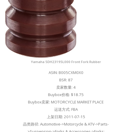
Yamaha 5DH23195L000 Front Fork Rubber
ASIN: B005CXM0X0
BSR: 87
卖家数量: 4
Buybox价格: $18.75
Buybox卖家: MOTORCYCLE MARKET PLACE
运送方式: FBA
上架日期: 2011-07-15
品类路径: Automotive->Motorcycle & ATV->Parts-
>Suspension->Forks & Accessories->Forks;