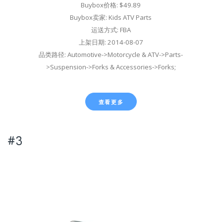
Buybox价格: $49.89
Buybox卖家: Kids ATV Parts
运送方式: FBA
上架日期: 2014-08-07
品类路径: Automotive->Motorcycle & ATV->Parts-
>Suspension->Forks & Accessories->Forks;
查看更多
#3