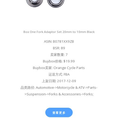
Box One Fork Adaptor Set 20mm to 10mm Black
ASIN: B0781XX9ZB
BSR: 89
卖家数量: 7
Buybox价格: $19.99
Buybox卖家: Orange Cycle Parts
运送方式: FBA
上架日期: 2017-12-09
品类路径: Automotive->Motorcycle & ATV->Parts-
>Suspension->Forks & Accessories->Forks;
查看更多