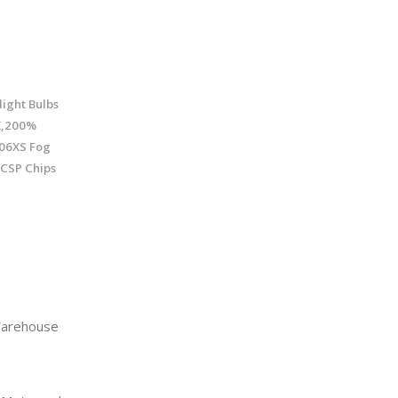
ight Bulbs
K,200%
006XS Fog
 CSP Chips
arehouse