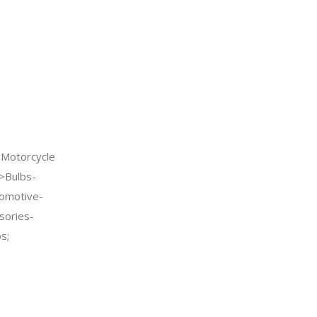
Motorcycle
>Bulbs-
tomotive-
sories-
s;