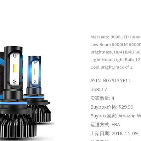
Marsauto 9006 LED Headl
Low Beam 8000LM 6000
Brightness, HB4 HB4U 9
Light Head Light Bulb,12
Cool Bright,Pack of 2
ASIN: B079L3YF1T
BSR: 17
卖家数量: 4
Buybox价格: $29.99
Buybox卖家: Amazon W
运送方式: FBA
上架日期: 2018-11-09