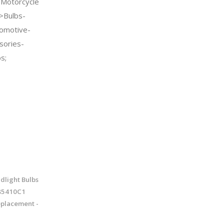
Motorcycle
>Bulbs-
tomotive-
sories-
s;
light Bulbs
85410C1
placement -