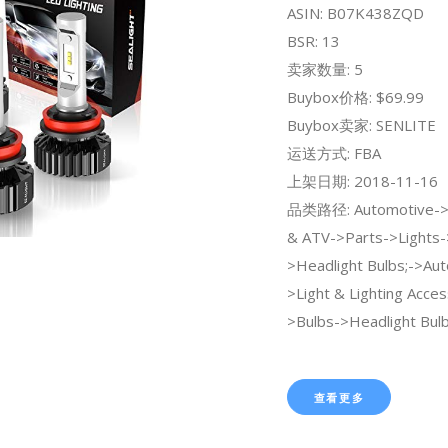
ASIN: B07K438ZQD
BSR: 13
卖家数量: 5
Buybox价格: $69.99
Buybox卖家: SENLITE
运送方式: FBA
上架日期: 2018-11-16
品类路径: Automotive->
& ATV->Parts->Lights-
>Headlight Bulbs;->Au
>Light & Lighting Acces
>Bulbs->Headlight Bulb
查看更多