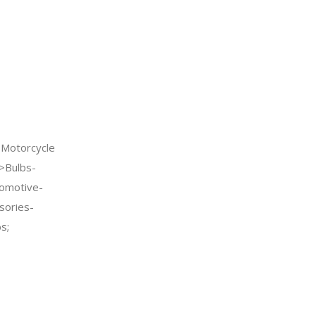
Motorcycle
>Bulbs-
tomotive-
sories-
s;