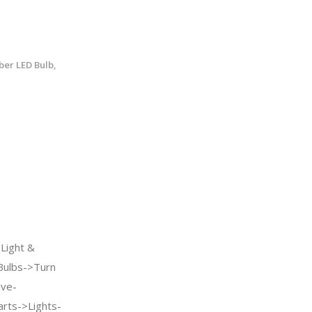
er LED Bulb,
ight &
Bulbs->Turn
ive-
rts->Lights-