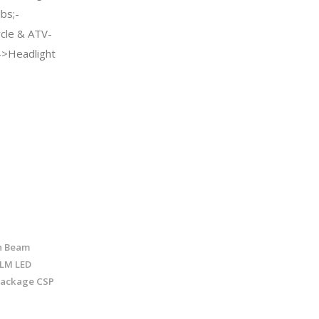
bs;-
cle & ATV-
->Headlight
h Beam
LM LED
Package CSP