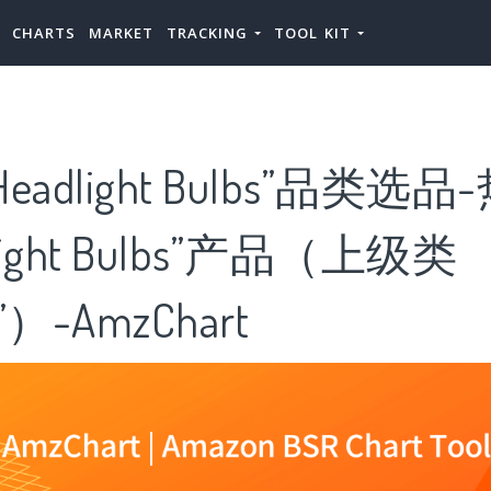
CHARTS
MARKET
TRACKING
TOOL KIT
adlight Bulbs”品类选品
light Bulbs”产品（上级类
”）-AmzChart