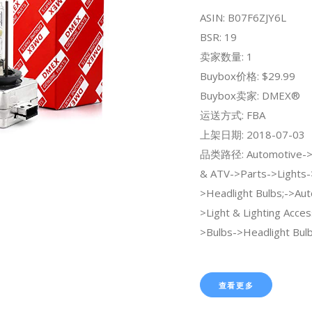
ASIN: B07F6ZJY6L
BSR: 19
卖家数量: 1
Buybox价格: $29.99
Buybox卖家: DMEX®
运送方式: FBA
上架日期: 2018-07-03
品类路径: Automotive->
& ATV->Parts->Lights-
>Headlight Bulbs;->Au
>Light & Lighting Acces
>Bulbs->Headlight Bulb
查看更多