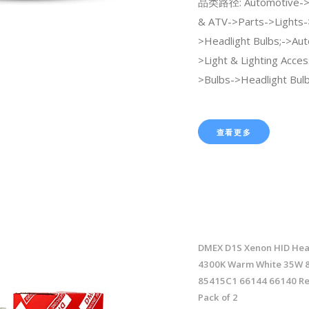
品类路径: Automotive->
& ATV->Parts->Lights-
>Headlight Bulbs;->Au
>Light & Lighting Acces
>Bulbs->Headlight Bulb
查看更多
DMEX D1S Xenon HID Head
4300K Warm White 35W 
85415C1 66144 66140 Re
Pack of 2