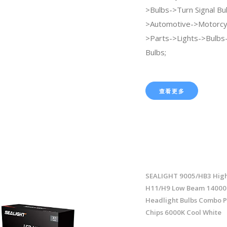
>Bulbs->Turn Signal Bul
>Automotive->Motorcy
>Parts->Lights->Bulbs
Bulbs;
查看更多
SEALIGHT 9005/HB3 Hig
H11/H9 Low Beam 14000
Headlight Bulbs Combo 
Chips 6000K Cool White