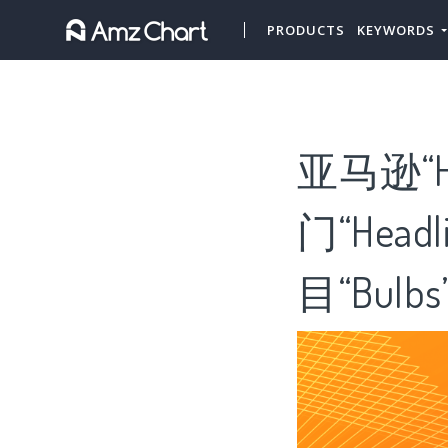
PRODUCTS
KEYWORDS
亚马逊“He
门“Head
目“Bulbs