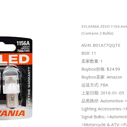
SYLVANIA ZEVO 1156 Amb
(Contains 2 Bulbs)
ASIN: B01A77QQTE
BSR: 11
卖家数量: 1
Buybox价格: $24.99
Buybox卖家: Amazon
运送方式: FBA
上架日期: 2016-01-05
品类路径: Automotive->L
Lighting Accessories->
Signal Bulbs;->Automot
>Motorcycle & ATV->Pa