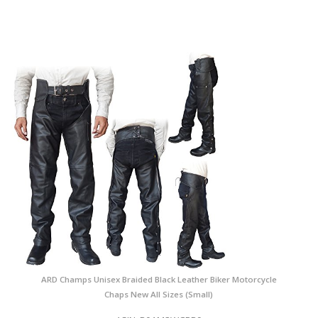
ARD Champs Unisex Braided Black Leather Biker Motorcycle
Chaps New All Sizes (Small)