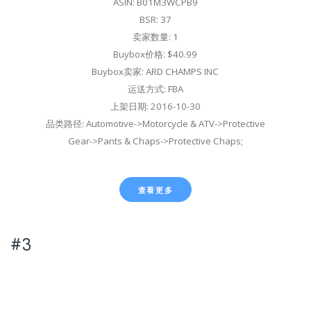
ASIN: B01M3WCPB9
BSR: 37
卖家数量: 1
Buybox价格: $40.99
Buybox卖家: ARD CHAMPS INC
运送方式: FBA
上架日期: 2016-10-30
品类路径: Automotive->Motorcycle & ATV->Protective
Gear->Pants & Chaps->Protective Chaps;
查看更多
#3