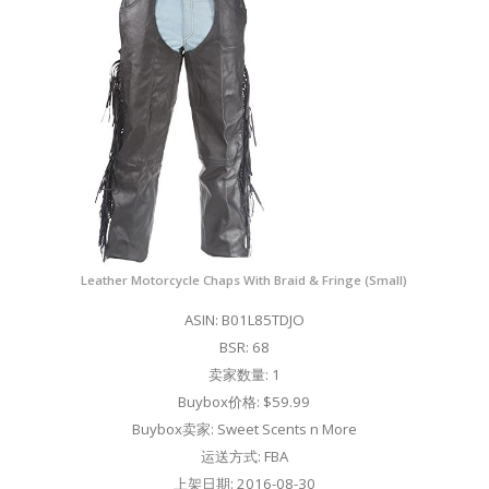
Leather Motorcycle Chaps With Braid & Fringe (Small)
ASIN: B01L85TDJO
BSR: 68
卖家数量: 1
Buybox价格: $59.99
Buybox卖家: Sweet Scents n More
运送方式: FBA
上架日期: 2016-08-30