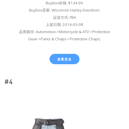
Buybox价格: $134.99
Buybox卖家: Wisconsin Harley-Davidson
运送方式: FBA
上架日期: 2014-03-08
品类路径: Automotive->Motorcycle & ATV->Protective
Gear->Pants & Chaps->Protective Chaps;
查看更多
#4