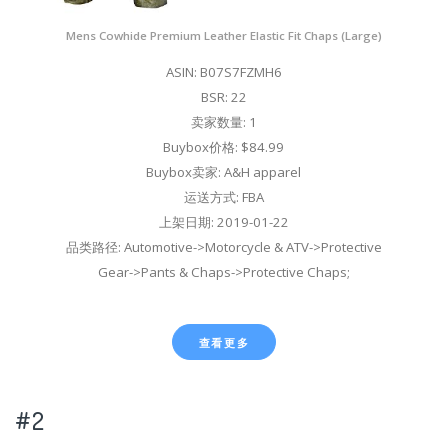
Mens Cowhide Premium Leather Elastic Fit Chaps (Large)
ASIN: B07S7FZMH6
BSR: 22
卖家数量: 1
Buybox价格: $84.99
Buybox卖家: A&H apparel
运送方式: FBA
上架日期: 2019-01-22
品类路径: Automotive->Motorcycle & ATV->Protective
Gear->Pants & Chaps->Protective Chaps;
查看更多
#2