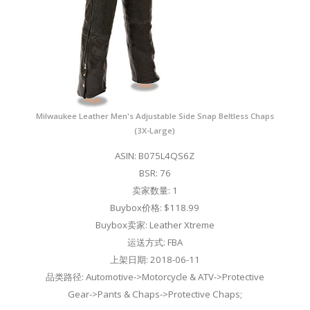
Milwaukee Leather Men's Adjustable Side Snap Beltless Chaps
(3X-Large)
ASIN: B075L4QS6Z
BSR: 76
卖家数量: 1
Buybox价格: $118.99
Buybox卖家: Leather Xtreme
运送方式: FBA
上架日期: 2018-06-11
品类路径: Automotive->Motorcycle & ATV->Protective
Gear->Pants & Chaps->Protective Chaps;