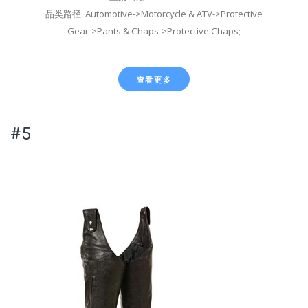
品类路径: Automotive->Motorcycle & ATV->Protective
Gear->Pants & Chaps->Protective Chaps;
查看更多
#5